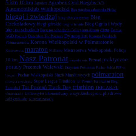
5 km
10 km
Agrobex Cykl Biegów 5/5
Agrobex
Automobilklub Wielkopolski
Bieg Agrobex zalasewska Piątka
biegaj i zwiedzaj
Bieg
bieg charytatywny
Czekoladowy
biegi górskie
Bieg Ognia i Wody
biegi w terenie
bieg po schodach
dieta
Bieg po schodach Collegium Altum
Domix
Dynasplint
Duathlon Tor Poznań
Korona Polskich
AGD Poznań
Korona Wielkopolski w Półmaratonie
Półmaratonów
maraton
Mistrzostwa Wielkopolski Policji
Millano
Koronawirus
Nasz Patronat
praktyczne
10 km
Poznań
nawodnienie
porady
Przemek Walewski
Przystań Posnania
Puchar Polski PSP w
półmaraton
Puchar Wielkopolski Służb Mundurowych
biegach
Super League Triathlon
Tor Poznań
Tor Poznań Bieg
strategia zwycięzcy
triathlon
Tor Poznań Track Day
TRIGAR.PL
Formuła 1
zdrowe
Uniwersytet Ekonomiczny
wszystkoobieganiu.pl
ultramaraton
odżywianie
zdrowe zasady