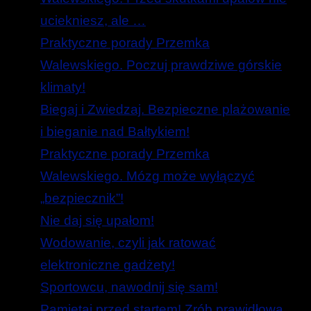
uciekniesz, ale …
Praktyczne porady Przemka
Walewskiego. Poczuj prawdziwe górskie
klimaty!
Biegaj i Zwiedzaj. Bezpieczne plażowanie
i bieganie nad Bałtykiem!
Praktyczne porady Przemka
Walewskiego. Mózg może wyłączyć
„bezpiecznik”!
Nie daj się upałom!
Wodowanie, czyli jak ratować
elektroniczne gadżety!
Sportowcu, nawodnij się sam!
Pamiętaj przed startem! Zrób prawidłową