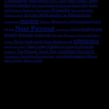
Czekoladowy
biegi górskie
Bieg Ognia i Wody
biegi w terenie
bieg po schodach
dieta
Bieg po schodach Collegium Altum
Domix
Dynasplint
Duathlon Tor Poznań
Korona Polskich
AGD Poznań
Korona Wielkopolski w Półmaratonie
Półmaratonów
maraton
Mistrzostwa Wielkopolski Policji
Millano
Koronawirus
Nasz Patronat
praktyczne
10 km
Poznań
nawodnienie
porady
Przemek Walewski
Przystań Posnania
Puchar Polski PSP w
półmaraton
Puchar Wielkopolski Służb Mundurowych
biegach
Super League Triathlon
Tor Poznań
Tor Poznań Bieg
strategia zwycięzcy
triathlon
Tor Poznań Track Day
TRIGAR.PL
Formuła 1
zdrowe
Uniwersytet Ekonomiczny
wszystkoobieganiu.pl
ultramaraton
odżywianie
zdrowe zasady