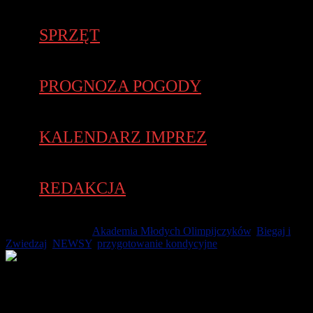
SPRZĘT
PROGNOZA POGODY
KALENDARZ IMPREZ
REDAKCJA
23 września 2021 -
Akademia Młodych Olimpijczyków
,
Biegaj i
Zwiedzaj
,
NEWSY
,
przygotowanie kondycyjne
Ruszają rozgrywki „szczypiornistek”! Gnieźnianki walczą o
Superligę! Nabiegają się w meczach w ramach I ligi kobiet gr.