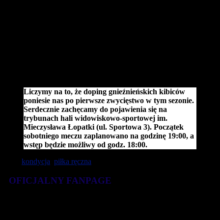
Mocnym punktem pomorskiej ekipy jest także Magdalena
Krajewska. W kadrze zespołu z Tczewa kilka „nowych-startych
twarzy”, na parkiet powracają Aneta Szczuka, Magdalena Mazur
czy Ola Puckowska. Szybkie kontry, dobra współpraca z
obrotowymi czy skrzydłowymi, a także postawa bramkarek to tylko
niektóre atuty na, które muszą uważać podopieczne szkoleniowców
Roberta Popka i Romana Solarka. SPR Sambor Tczew z pewnością
zrobi wszystko, by powtórzyć korzystny bilans ze spotkaniem z
drużyną z pierwszej stolicy Polski z ubiegłego sezonu.
Liczymy na to, że doping gnieźnieńskich kibiców
poniesie nas po pierwsze zwycięstwo w tym sezonie.
Serdecznie zachęcamy do pojawienia się na
trybunach hali widowiskowo-sportowej im.
Mieczysława Łopatki (ul. Sportowa 3). Początek
sobotniego meczu zaplanowano na godzinę 19:00, a
wstęp będzie możliwy od godz. 18:00.
Tagi:
kondycja
,
piłka ręczna
OFICJALNY FANPAGE