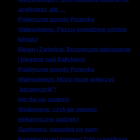
uciekniesz, ale …
Praktyczne porady Przemka
Walewskiego. Poczuj prawdziwe górskie
klimaty!
Biegaj i Zwiedzaj. Bezpieczne plażowanie
i bieganie nad Bałtykiem!
Praktyczne porady Przemka
Walewskiego. Mózg może wyłączyć
„bezpiecznik”!
Nie daj się upałom!
Wodowanie, czyli jak ratować
elektroniczne gadżety!
Sportowcu, nawodnij się sam!
Pamiętaj przed startem! Zrób prawidłową