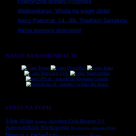
Praktyczne porady Przemka
Walewskiego. Woda na wagę złota!
Nasz Patronat. 14. JBL Triathlon Sieraków.
Akcja pomocy dzieciom!
NASZE REKOMENDACJE
#TAGI NA TOPIE
5 km
10 km
Agrobex Cykl Biegów 5/5
Agrobex
Automobilklub Wielkopolski
Bieg Agrobex zalasewska Piątka
biegaj i zwiedzaj
Bieg
bieg charytatywny