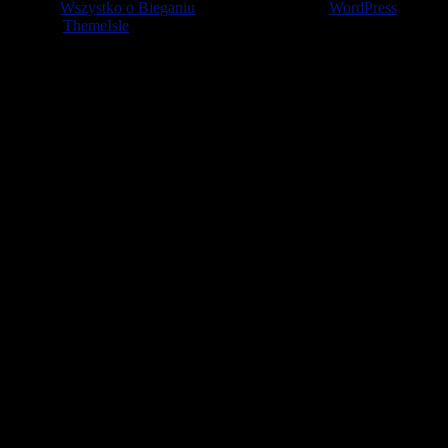
© 2026
Wszystko o Bieganiu
— Stworzone przez
WordPress
Szablon
ThemeIsle