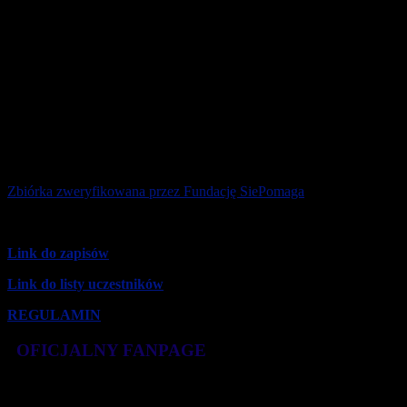
córeczka cierpi na chorobę, która do niedawna oznaczała jeszcze
wyrok śmierci! Kiedy otrzymaliśmy kopertę z wynikami, świat na
chwilę przestał istnieć – zasłoniły go łzy. SMA, rdzeniowy zanik
mięśni typu 1. Mięśnie Igi słabną i powoli umierają… Naszego
szoku i rozpaczy nie da się opisać słowami, ale musimy się
otrząsnąć i walczyć! Medycyna daje szansę dzieciom takim jak
Iga… Na Siepomaga.pl udało się zebrać środki na ratunek dla
kilkunastu z nich. Terapia genowa, najdroższy lek świata daje
szansę na normalne życie. Błagamy o pomoc dla Igi, zanim będzie
za późno!
Zbiórka zweryfikowana przez Fundację SiePomaga
Link do zapisów
Link do listy uczestników
REGULAMIN
OFICJALNY FANPAGE