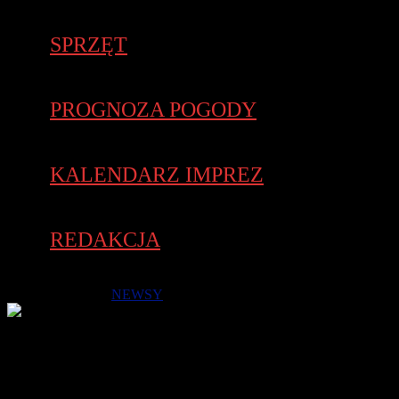
SPRZĘT
PROGNOZA POGODY
KALENDARZ IMPREZ
REDAKCJA
20 grudnia 2022 -
NEWSY
XVII Charytatywny Bieg z Maltański Światełkiem odbędzie się
w 22 stycznia 2023 r. w formule wirtualnej. Pragniemy
umożliwić biegaczkom i biegaczom oraz miłośnikom nordic