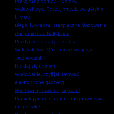
Praktyczne porady Przemka
Walewskiego. Poczuj prawdziwe górskie
klimaty!
Biegaj i Zwiedzaj. Bezpieczne plażowanie
i bieganie nad Bałtykiem!
Praktyczne porady Przemka
Walewskiego. Mózg może wyłączyć
„bezpiecznik”!
Nie daj się upałom!
Wodowanie, czyli jak ratować
elektroniczne gadżety!
Sportowcu, nawodnij się sam!
Pamiętaj przed startem! Zrób prawidłową
rozgrzewkę.