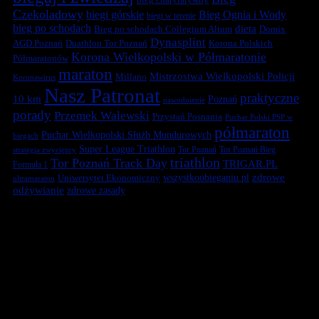
Czekoladowy
biegi górskie
Bieg Ognia i Wody
biegi w terenie
bieg po schodach
dieta
Bieg po schodach Collegium Altum
Domix
Dynasplint
Duathlon Tor Poznań
Korona Polskich
AGD Poznań
Korona Wielkopolski w Półmaratonie
Półmaratonów
maraton
Mistrzostwa Wielkopolski Policji
Millano
Koronawirus
Nasz Patronat
praktyczne
10 km
Poznań
nawodnienie
porady
Przemek Walewski
Przystań Posnania
Puchar Polski PSP w
półmaraton
Puchar Wielkopolski Służb Mundurowych
biegach
Super League Triathlon
Tor Poznań
Tor Poznań Bieg
strategia zwycięzcy
triathlon
Tor Poznań Track Day
TRIGAR.PL
Formuła 1
zdrowe
Uniwersytet Ekonomiczny
wszystkoobieganiu.pl
ultramaraton
odżywianie
zdrowe zasady