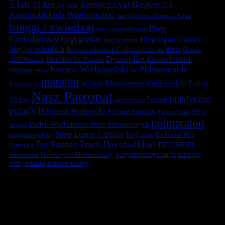
5 km
10 km
Agrobex Cykl Biegów 5/5
Agrobex
Automobilklub Wielkopolski
Bieg Agrobex zalasewska Piątka
biegaj i zwiedzaj
Bieg
bieg charytatywny
Czekoladowy
biegi górskie
Bieg Ognia i Wody
biegi w terenie
bieg po schodach
dieta
Bieg po schodach Collegium Altum
Domix
Dynasplint
Duathlon Tor Poznań
Korona Polskich
AGD Poznań
Korona Wielkopolski w Półmaratonie
Półmaratonów
maraton
Mistrzostwa Wielkopolski Policji
Millano
Koronawirus
Nasz Patronat
praktyczne
10 km
Poznań
nawodnienie
porady
Przemek Walewski
Przystań Posnania
Puchar Polski PSP w
półmaraton
Puchar Wielkopolski Służb Mundurowych
biegach
Super League Triathlon
Tor Poznań
Tor Poznań Bieg
strategia zwycięzcy
triathlon
Tor Poznań Track Day
TRIGAR.PL
Formuła 1
zdrowe
Uniwersytet Ekonomiczny
wszystkoobieganiu.pl
ultramaraton
odżywianie
zdrowe zasady