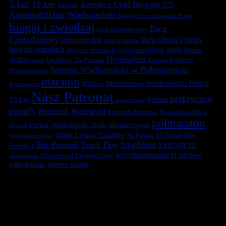
5 km
10 km
Agrobex Cykl Biegów 5/5
Agrobex
Automobilklub Wielkopolski
Bieg Agrobex zalasewska Piątka
biegaj i zwiedzaj
Bieg
bieg charytatywny
Czekoladowy
biegi górskie
Bieg Ognia i Wody
biegi w terenie
bieg po schodach
dieta
Bieg po schodach Collegium Altum
Domix
Dynasplint
Duathlon Tor Poznań
Korona Polskich
AGD Poznań
Korona Wielkopolski w Półmaratonie
Półmaratonów
maraton
Mistrzostwa Wielkopolski Policji
Millano
Koronawirus
Nasz Patronat
praktyczne
10 km
Poznań
nawodnienie
porady
Przemek Walewski
Przystań Posnania
Puchar Polski PSP w
półmaraton
Puchar Wielkopolski Służb Mundurowych
biegach
Super League Triathlon
Tor Poznań
Tor Poznań Bieg
strategia zwycięzcy
triathlon
Tor Poznań Track Day
TRIGAR.PL
Formuła 1
zdrowe
Uniwersytet Ekonomiczny
wszystkoobieganiu.pl
ultramaraton
odżywianie
zdrowe zasady