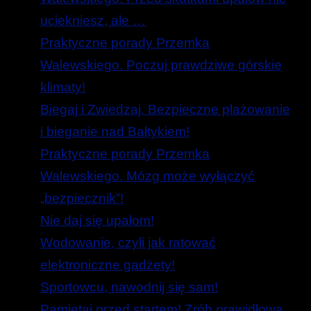
uciekniesz, ale …
Praktyczne porady Przemka
Walewskiego. Poczuj prawdziwe górskie
klimaty!
Biegaj i Zwiedzaj. Bezpieczne plażowanie
i bieganie nad Bałtykiem!
Praktyczne porady Przemka
Walewskiego. Mózg może wyłączyć
„bezpiecznik”!
Nie daj się upałom!
Wodowanie, czyli jak ratować
elektroniczne gadżety!
Sportowcu, nawodnij się sam!
Pamiętaj przed startem! Zrób prawidłową