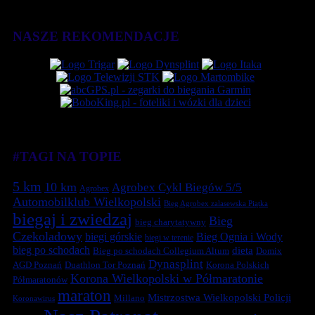
NASZE REKOMENDACJE
#TAGI NA TOPIE
5 km
10 km
Agrobex Cykl Biegów 5/5
Agrobex
Automobilklub Wielkopolski
Bieg Agrobex zalasewska Piątka
biegaj i zwiedzaj
Bieg
bieg charytatywny
Czekoladowy
biegi górskie
Bieg Ognia i Wody
biegi w terenie
bieg po schodach
dieta
Bieg po schodach Collegium Altum
Domix
Dynasplint
Duathlon Tor Poznań
Korona Polskich
AGD Poznań
Korona Wielkopolski w Półmaratonie
Półmaratonów
maraton
Mistrzostwa Wielkopolski Policji
Millano
Koronawirus