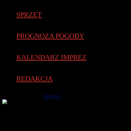
SPRZĘT
PROGNOZA POGODY
KALENDARZ IMPREZ
REDAKCJA
4 października 2025 -
NEWSY
Odbiór numerów startowych i opłaty startowe. Odbiór
pakietów w dniu zawodów 5 października 2025 r. Biuro
Zawodów mieści się w obiektach Toru Poznań (przy trybunie),