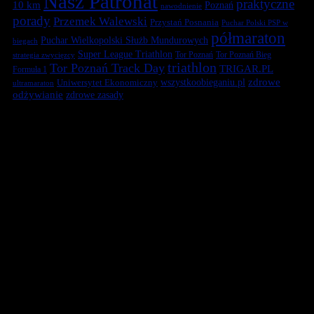
Nasz Patronat
praktyczne
10 km
Poznań
nawodnienie
porady
Przemek Walewski
Przystań Posnania
Puchar Polski PSP w
półmaraton
Puchar Wielkopolski Służb Mundurowych
biegach
Super League Triathlon
Tor Poznań
Tor Poznań Bieg
strategia zwycięzcy
triathlon
Tor Poznań Track Day
TRIGAR.PL
Formuła 1
zdrowe
Uniwersytet Ekonomiczny
wszystkoobieganiu.pl
ultramaraton
odżywianie
zdrowe zasady