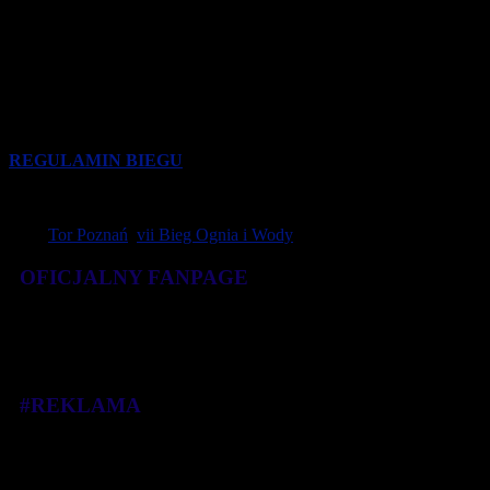
ul. Wyścigowa 3, 62-081 Przeźmierowo i będzie otwarte w
godzinach 6.30 do 7.30.
Wjazd na Tor Poznań od ulicy Wyścigowej. Biuro Zawodów mieści
się w Wieży Startowej. Miejsca parkingowe w pobliżu Biura
Zawodów i mety. Start znajduje się w połowie okrążenia toru (ok. 1
km od Biura Zawodów). Szczegóły na mapce.
REGULAMIN BIEGU
Tagi:
Tor Poznań
,
vii Bieg Ognia i Wody
OFICJALNY FANPAGE
#REKLAMA