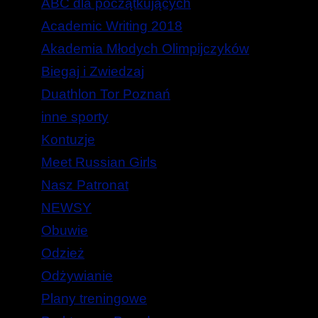
ABC dla początkujących
Academic Writing 2018
Akademia Młodych Olimpijczyków
Biegaj i Zwiedzaj
Duathlon Tor Poznań
inne sporty
Kontuzje
Meet Russian Girls
Nasz Patronat
NEWSY
Obuwie
Odzież
Odżywianie
Plany treningowe