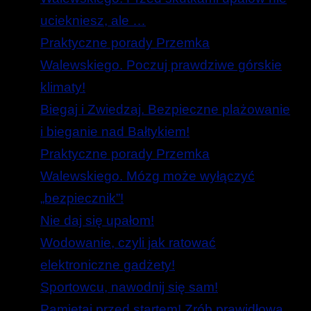
uciekniesz, ale …
Praktyczne porady Przemka
Walewskiego. Poczuj prawdziwe górskie
klimaty!
Biegaj i Zwiedzaj. Bezpieczne plażowanie
i bieganie nad Bałtykiem!
Praktyczne porady Przemka
Walewskiego. Mózg może wyłączyć
„bezpiecznik”!
Nie daj się upałom!
Wodowanie, czyli jak ratować
elektroniczne gadżety!
Sportowcu, nawodnij się sam!
Pamiętaj przed startem! Zrób prawidłową