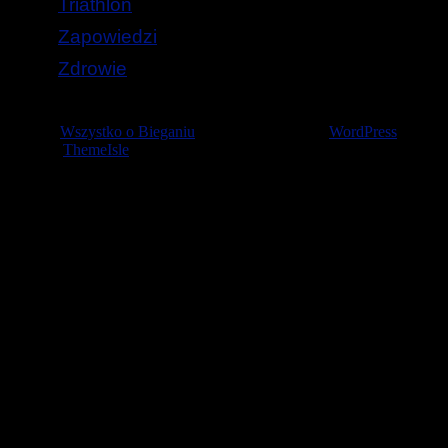
Triathlon
Zapowiedzi
Zdrowie
© 2026
Wszystko o Bieganiu
— Stworzone przez
WordPress
Szablon
ThemeIsle