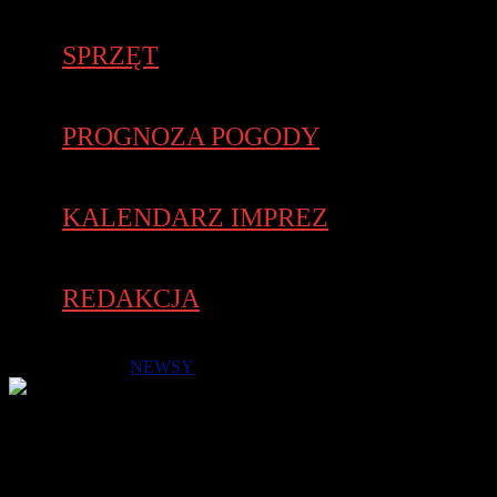
SPRZĘT
PROGNOZA POGODY
KALENDARZ IMPREZ
REDAKCJA
7 grudnia 2020 -
NEWSY
Wkrótce ruszą zapisy na jedyne w swoim rodzaju zawody
duathlonowe i bieg 5 km (atest PZLA) na wyścigowym Torze
Poznań.