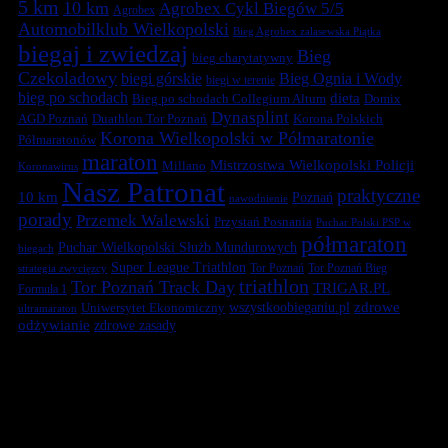
5 km
10 km
Agrobex Cykl Biegów 5/5
Agrobex
Automobilklub Wielkopolski
Bieg Agrobex zalasewska Piątka
biegaj i zwiedzaj
Bieg
bieg charytatywny
Czekoladowy
biegi górskie
Bieg Ognia i Wody
biegi w terenie
bieg po schodach
dieta
Bieg po schodach Collegium Altum
Domix
Dynasplint
Duathlon Tor Poznań
Korona Polskich
AGD Poznań
Korona Wielkopolski w Półmaratonie
Półmaratonów
maraton
Mistrzostwa Wielkopolski Policji
Millano
Koronawirus
Nasz Patronat
praktyczne
10 km
Poznań
nawodnienie
porady
Przemek Walewski
Przystań Posnania
Puchar Polski PSP w
półmaraton
Puchar Wielkopolski Służb Mundurowych
biegach
Super League Triathlon
Tor Poznań
Tor Poznań Bieg
strategia zwycięzcy
triathlon
Tor Poznań Track Day
TRIGAR.PL
Formuła 1
zdrowe
Uniwersytet Ekonomiczny
wszystkoobieganiu.pl
ultramaraton
odżywianie
zdrowe zasady