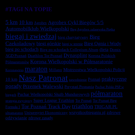
#TAGI NA TOPIE
5 km
10 km
Agrobex Cykl Biegów 5/5
Agrobex
Automobilklub Wielkopolski
Bieg Agrobex zalasewska Piątka
biegaj i zwiedzaj
Bieg
bieg charytatywny
Czekoladowy
biegi górskie
Bieg Ognia i Wody
biegi w terenie
bieg po schodach
dieta
Bieg po schodach Collegium Altum
Domix
Dynasplint
Duathlon Tor Poznań
Korona Polskich
AGD Poznań
Korona Wielkopolski w Półmaratonie
Półmaratonów
maraton
Mistrzostwa Wielkopolski Policji
Millano
Koronawirus
Nasz Patronat
praktyczne
10 km
Poznań
nawodnienie
porady
Przemek Walewski
Przystań Posnania
Puchar Polski PSP w
półmaraton
Puchar Wielkopolski Służb Mundurowych
biegach
Super League Triathlon
Tor Poznań
Tor Poznań Bieg
strategia zwycięzcy
triathlon
Tor Poznań Track Day
TRIGAR.PL
Formuła 1
zdrowe
Uniwersytet Ekonomiczny
wszystkoobieganiu.pl
ultramaraton
odżywianie
zdrowe zasady