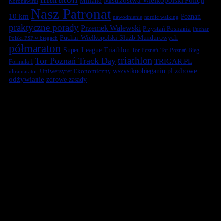
Mistrzostwa Wielkopolski Policji
Millano
Koronawirus
Nasz Patronat
10 km
Poznań
nawodnienie
nordic walking
praktyczne porady
Przemek Walewski
Przystań Posnania
Puchar
Puchar Wielkopolski Służb Mundurowych
Polski PSP w biegach
półmaraton
Super League Triathlon
Tor Poznań
Tor Poznań Bieg
triathlon
Tor Poznań Track Day
TRIGAR.PL
Formuła 1
zdrowe
Uniwersytet Ekonomiczny
wszystkoobieganiu.pl
ultramaraton
odżywianie
zdrowe zasady