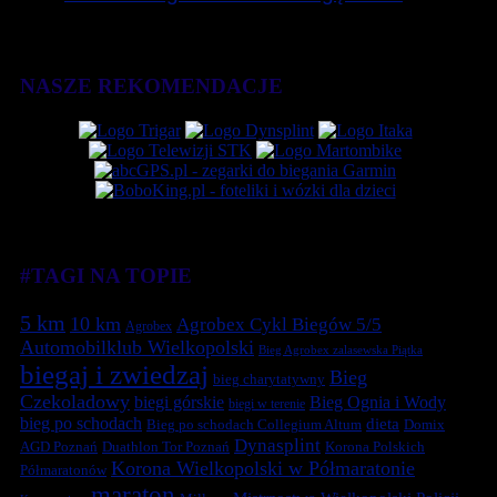
NASZE REKOMENDACJE
#TAGI NA TOPIE
5 km
10 km
Agrobex Cykl Biegów 5/5
Agrobex
Automobilklub Wielkopolski
Bieg Agrobex zalasewska Piątka
biegaj i zwiedzaj
Bieg
bieg charytatywny
Czekoladowy
biegi górskie
Bieg Ognia i Wody
biegi w terenie
bieg po schodach
dieta
Bieg po schodach Collegium Altum
Domix
Dynasplint
Duathlon Tor Poznań
Korona Polskich
AGD Poznań
Korona Wielkopolski w Półmaratonie
Półmaratonów
maraton