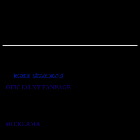
komfort w ich codziennym użytkowaniu.
– To także nasza rola jako sklepów spożywczych, aby oferować
naszym klientom dostęp do świeżych produktów z dostawą nawet
tego samego dnia, aby nie było konieczności magazynowania dużej
ilości żywności w lodówkach czy zamrażarkach – dodaje Agnieszka
Śliwka-Stachowiak, kierownik Marketingu i PR, Barbora.pl
W materiale wykorzystano wyniki badania, przeprowadzonego na
zlecenie marki Barbora przez Instytut KOG w styczniu 2022 roku,
N = 500.
Tagi:
jedzenie
,
zdrowe nawyki
OFICJALNY FANPAGE
#REKLAMA