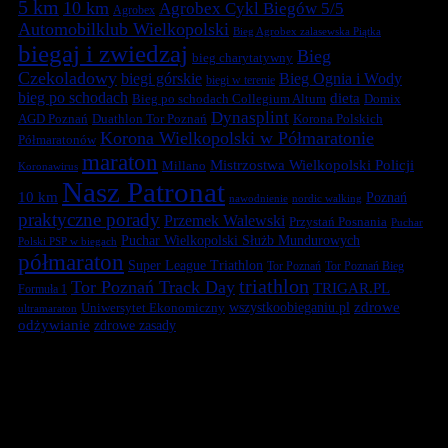
5 km
10 km
Agrobex Cykl Biegów 5/5
Agrobex
Automobilklub Wielkopolski
Bieg Agrobex zalasewska Piątka
biegaj i zwiedzaj
Bieg
bieg charytatywny
Czekoladowy
biegi górskie
Bieg Ognia i Wody
biegi w terenie
bieg po schodach
dieta
Bieg po schodach Collegium Altum
Domix
Dynasplint
Duathlon Tor Poznań
Korona Polskich
AGD Poznań
Korona Wielkopolski w Półmaratonie
Półmaratonów
maraton
Mistrzostwa Wielkopolski Policji
Millano
Koronawirus
Nasz Patronat
10 km
Poznań
nawodnienie
nordic walking
praktyczne porady
Przemek Walewski
Przystań Posnania
Puchar
Puchar Wielkopolski Służb Mundurowych
Polski PSP w biegach
półmaraton
Super League Triathlon
Tor Poznań
Tor Poznań Bieg
triathlon
Tor Poznań Track Day
TRIGAR.PL
Formuła 1
zdrowe
Uniwersytet Ekonomiczny
wszystkoobieganiu.pl
ultramaraton
odżywianie
zdrowe zasady