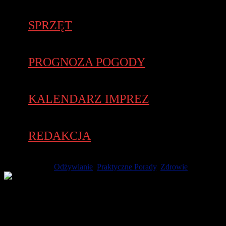
SPRZĘT
PROGNOZA POGODY
KALENDARZ IMPREZ
REDAKCJA
18 maja 2022 -
Odżywianie
,
Praktyczne Porady
,
Zdrowie
Temat marnowania żywności wraca jak bumerang, bo choć
świadomość w temacie „zero waste” rośnie, to dzieje się to
powoli. Wciąż ponad miliard ton żywności na świecie jest
marnowany. Z badań przeprowadzonych na zlecenie