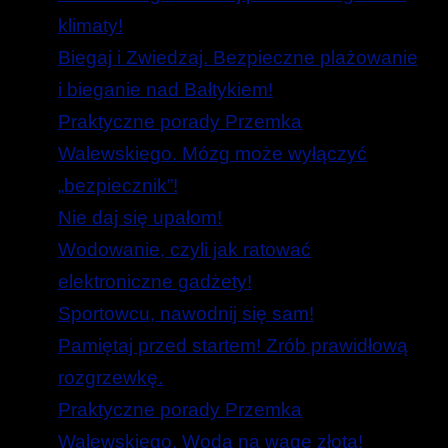
klimaty!
Biegaj i Zwiedzaj. Bezpieczne plażowanie
i bieganie nad Bałtykiem!
Praktyczne porady Przemka
Walewskiego. Mózg może wyłączyć
„bezpiecznik”!
Nie daj się upałom!
Wodowanie, czyli jak ratować
elektroniczne gadżety!
Sportowcu, nawodnij się sam!
Pamiętaj przed startem! Zrób prawidłową
rozgrzewkę.
Praktyczne porady Przemka
Walewskiego. Woda na wagę złota!