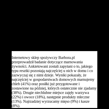
Barbora.pl wynika, że najczęściej marnujemy pieczywo,
niedojedzone posiłki oraz owoce i warzywa. Jak uratować
żywność przed wyrzuceniem do kosza?
Dane Organizacji Narodów Zjednoczonych ds. Żywienia i
Rolnictwa (FAO) wskazują, że na świecie marnowanych jest 1 mld
300 mln ton żywności nadającej się do spożycia. W Polsce to 5 mln
ton rocznie, z czego 60% tej liczby to jedzenie wyrzucane w
naszych domach. Informacje te są zatrważające. Zwłaszcza biorąc
pod uwagę fakt, że aż 1,6 mln polskich obywateli żyje poniżej
poziomu skrajnego ubóstwa.
Internetowy sklep spożywczy Barbora.pl
przeprowadził badanie dotyczące marnowania
żywności. Ankietowani zostali zapytani o to, jakiego
typu resztki pozostają najczęściej u nich w domu i co
zazwyczaj się z nimi dzieje. Wyniki pokazały, że
najczęściej w gospodarstwach domowych marnujemy
chleb (41%) oraz posiłki już przygotowane i
zostawione na później, których ostatecznie nie zjadamy
(38%). Drugie niechlubne miejsce zajęły warzywa
(22%) i owoce (18%), następnie produkty mleczne
(13%). Najrzadziej wyrzucamy mięso (9%) i kasze
(8%).