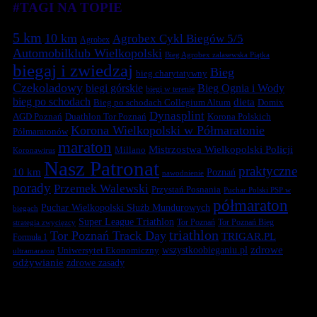
#TAGI NA TOPIE
5 km
10 km
Agrobex Cykl Biegów 5/5
Agrobex
Automobilklub Wielkopolski
Bieg Agrobex zalasewska Piątka
biegaj i zwiedzaj
Bieg
bieg charytatywny
Czekoladowy
biegi górskie
Bieg Ognia i Wody
biegi w terenie
bieg po schodach
dieta
Bieg po schodach Collegium Altum
Domix
Dynasplint
Duathlon Tor Poznań
Korona Polskich
AGD Poznań
Korona Wielkopolski w Półmaratonie
Półmaratonów
maraton
Mistrzostwa Wielkopolski Policji
Millano
Koronawirus
Nasz Patronat
praktyczne
10 km
Poznań
nawodnienie
porady
Przemek Walewski
Przystań Posnania
Puchar Polski PSP w
półmaraton
Puchar Wielkopolski Służb Mundurowych
biegach
Super League Triathlon
Tor Poznań
Tor Poznań Bieg
strategia zwycięzcy
triathlon
Tor Poznań Track Day
TRIGAR.PL
Formuła 1
zdrowe
Uniwersytet Ekonomiczny
wszystkoobieganiu.pl
ultramaraton
odżywianie
zdrowe zasady