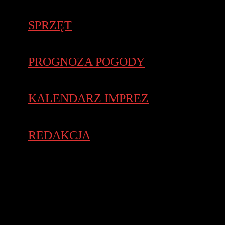
SPRZĘT
PROGNOZA POGODY
KALENDARZ IMPREZ
REDAKCJA
Nike Air Zoom Elite 8 to szybki i lekki but biegowy z
minimalistyczną amortyzacją, stworzony z myślą o
najszybszych zawodnikach. To jednocześnie najlżejszy model z
rodziny Nike Zoom i zarazem propozycja dla biegaczy, którym
zależy na lepszych rezultatach, zarówno podczas treningu
jak i
na zawodach.