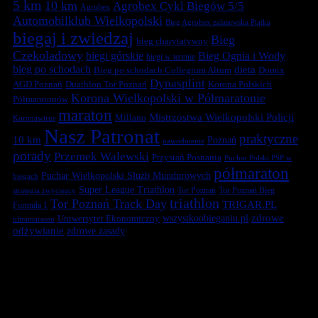
5 km
10 km
Agrobex Cykl Biegów 5/5
Agrobex
Automobilklub Wielkopolski
Bieg Agrobex zalasewska Piątka
biegaj i zwiedzaj
Bieg
bieg charytatywny
Czekoladowy
biegi górskie
Bieg Ognia i Wody
biegi w terenie
bieg po schodach
dieta
Bieg po schodach Collegium Altum
Domix
Dynasplint
Duathlon Tor Poznań
Korona Polskich
AGD Poznań
Korona Wielkopolski w Półmaratonie
Półmaratonów
maraton
Mistrzostwa Wielkopolski Policji
Millano
Koronawirus
Nasz Patronat
praktyczne
10 km
Poznań
nawodnienie
porady
Przemek Walewski
Przystań Posnania
Puchar Polski PSP w
półmaraton
Puchar Wielkopolski Służb Mundurowych
biegach
Super League Triathlon
Tor Poznań
Tor Poznań Bieg
strategia zwycięzcy
triathlon
Tor Poznań Track Day
TRIGAR.PL
Formuła 1
zdrowe
Uniwersytet Ekonomiczny
wszystkoobieganiu.pl
ultramaraton
odżywianie
zdrowe zasady