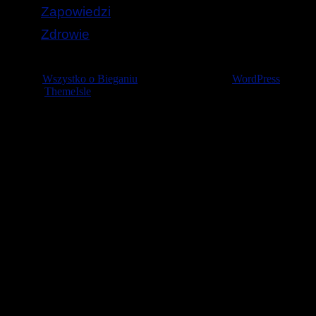
Zapowiedzi
Zdrowie
© 2026
Wszystko o Bieganiu
— Stworzone przez
WordPress
Szablon
ThemeIsle