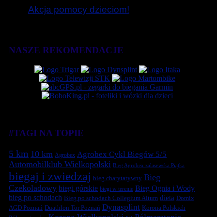
Akcja pomocy dzieciom!
NASZE REKOMENDACJE
#TAGI NA TOPIE
5 km
10 km
Agrobex Cykl Biegów 5/5
Agrobex
Automobilklub Wielkopolski
Bieg Agrobex zalasewska Piątka
biegaj i zwiedzaj
Bieg
bieg charytatywny
Czekoladowy
biegi górskie
Bieg Ognia i Wody
biegi w terenie
bieg po schodach
dieta
Bieg po schodach Collegium Altum
Domix
Dynasplint
Duathlon Tor Poznań
Korona Polskich
AGD Poznań
Korona Wielkopolski w Półmaratonie