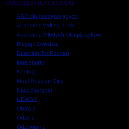
#NAJCZĘŚCIEJ CZYTANE
ABC dla początkujących
Academic Writing 2018
Akademia Młodych Olimpijczyków
Biegaj i Zwiedzaj
Duathlon Tor Poznań
inne sporty
Kontuzje
Meet Russian Girls
Nasz Patronat
NEWSY
Obuwie
Odzież
Odżywianie