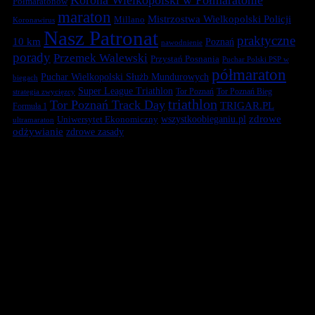
Półmaratonów
maraton
Mistrzostwa Wielkopolski Policji
Millano
Koronawirus
Nasz Patronat
praktyczne
10 km
Poznań
nawodnienie
porady
Przemek Walewski
Przystań Posnania
Puchar Polski PSP w
półmaraton
Puchar Wielkopolski Służb Mundurowych
biegach
Super League Triathlon
Tor Poznań
Tor Poznań Bieg
strategia zwycięzcy
triathlon
Tor Poznań Track Day
TRIGAR.PL
Formuła 1
zdrowe
Uniwersytet Ekonomiczny
wszystkoobieganiu.pl
ultramaraton
odżywianie
zdrowe zasady