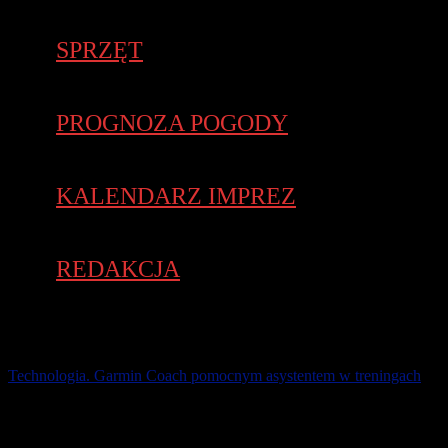
SPRZĘT
PROGNOZA POGODY
KALENDARZ IMPREZ
REDAKCJA
Technologia. Garmin Coach pomocnym asystentem w treningach
Garmin Coach pomoże zarówno początkujących, jak już
zaawansowanym biegaczom, którzy przygotowują się do biegu na