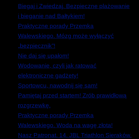
Biegaj i Zwiedzaj. Bezpieczne plażowanie
i bieganie nad Bałtykiem!
Praktyczne porady Przemka
Walewskiego. Mózg może wyłączyć
„bezpiecznik”!
Nie daj się upałom!
Wodowanie, czyli jak ratować
elektroniczne gadżety!
Sportowcu, nawodnij się sam!
Pamiętaj przed startem! Zrób prawidłową
rozgrzewkę.
Praktyczne porady Przemka
Walewskiego. Woda na wagę złota!
Nasz Patronat. 14. JBL Triathlon Sieraków.