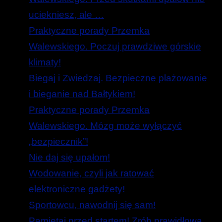
uciekniesz, ale …
Praktyczne porady Przemka
Walewskiego. Poczuj prawdziwe górskie
klimaty!
Biegaj i Zwiedzaj. Bezpieczne plażowanie
i bieganie nad Bałtykiem!
Praktyczne porady Przemka
Walewskiego. Mózg może wyłączyć
„bezpiecznik”!
Nie daj się upałom!
Wodowanie, czyli jak ratować
elektroniczne gadżety!
Sportowcu, nawodnij się sam!
Pamiętaj przed startem! Zrób prawidłową