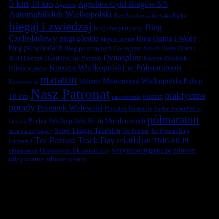
5 km
10 km
Agrobex Cykl Biegów 5/5
Agrobex
Automobilklub Wielkopolski
Bieg Agrobex zalasewska Piątka
biegaj i zwiedzaj
Bieg
bieg charytatywny
Czekoladowy
biegi górskie
Bieg Ognia i Wody
biegi w terenie
bieg po schodach
dieta
Bieg po schodach Collegium Altum
Domix
Dynasplint
Duathlon Tor Poznań
Korona Polskich
AGD Poznań
Korona Wielkopolski w Półmaratonie
Półmaratonów
maraton
Mistrzostwa Wielkopolski Policji
Millano
Koronawirus
Nasz Patronat
praktyczne
10 km
Poznań
nawodnienie
porady
Przemek Walewski
Przystań Posnania
Puchar Polski PSP w
półmaraton
Puchar Wielkopolski Służb Mundurowych
biegach
Super League Triathlon
Tor Poznań
Tor Poznań Bieg
strategia zwycięzcy
triathlon
Tor Poznań Track Day
TRIGAR.PL
Formuła 1
zdrowe
Uniwersytet Ekonomiczny
wszystkoobieganiu.pl
ultramaraton
odżywianie
zdrowe zasady