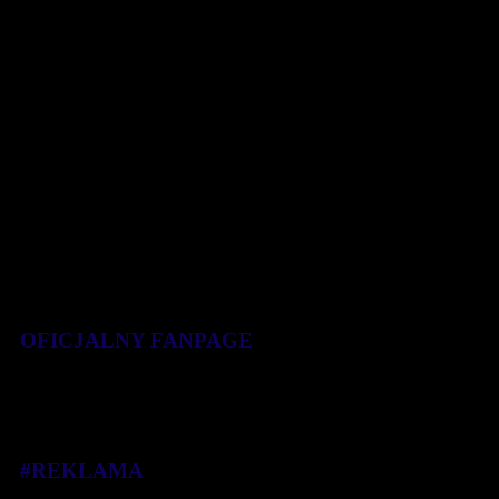
dystansie 5 km, przygotowywane są na [...]
25 lipca 2018
OFICJALNY FANPAGE
#REKLAMA