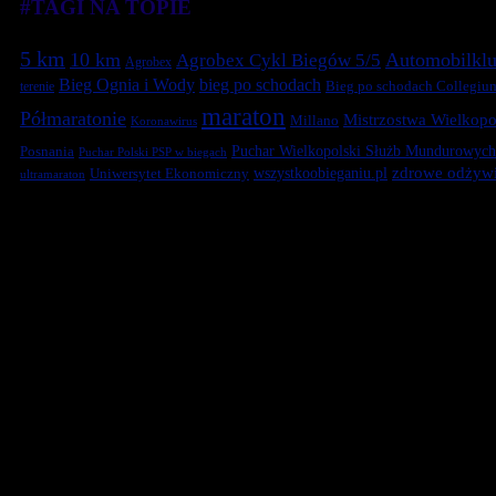
#TAGI NA TOPIE
5 km
10 km
Automobilklu
Agrobex Cykl Biegów 5/5
Agrobex
Bieg Ognia i Wody
bieg po schodach
terenie
Bieg po schodach Collegiu
maraton
Półmaratonie
Mistrzostwa Wielkopol
Millano
Koronawirus
Puchar Wielkopolski Służb Mundurowych
Posnania
Puchar Polski PSP w biegach
zdrowe odżywi
Uniwersytet Ekonomiczny
wszystkoobieganiu.pl
ultramaraton