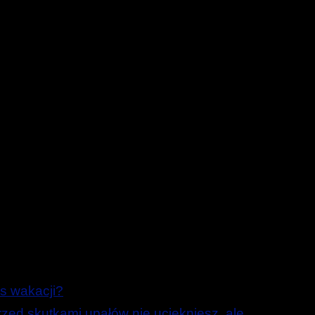
s wakacji?
ed skutkami upałów nie uciekniesz, ale …