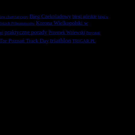
Bieg Czekoladowy
biegi górskie
ieg charytatywny
biegi w
Korona Wielkopolski w
lskich Półmaratonów
praktyczne porady
Przemek Walewski
ań
Przystań
triathlon
Tor Poznań Track Day
TRIGAR.PL