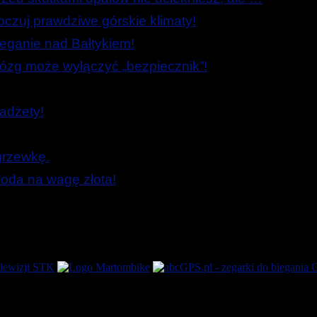
zuj prawdziwe górskie klimaty!
ieganie nad Bałtykiem!
zg może wyłączyć „bezpiecznik”!
adżety!
grzewkę.
oda na wagę złota!