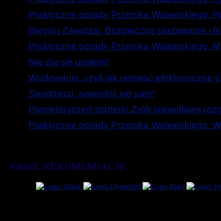
Praktyczne porady Przemka Walewskiego. Poc
Biegaj i Zwiedzaj. Bezpieczne plażowanie i b
Praktyczne porady Przemka Walewskiego. Mó
Nie daj się upałom!
Wodowanie, czyli jak ratować elektroniczne g
Sportowcu, nawodnij się sam!
Pamiętaj przed startem! Zrób prawidłową roz
Praktyczne porady Przemka Walewskiego. W
NASZE REKOMENDACJE