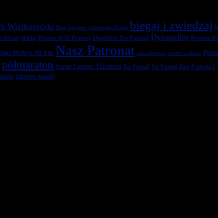
biegaj i zwiedzaj
b Wielkopolski
b
Bieg Agrobex zalasewska Piątka
Dynasplint
dieta
Duathlon Tor Poznań
Korona Po
m Altum
Domix AGD Poznań
Nasz Patronat
ski Policji 10 km
Pozn
nawodnienie
nordic walking
półmaraton
Super League Triathlon
Tor Poznań
Tor Poznań Bieg Formuła 1
anie
zdrowe zasady