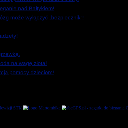
ieganie nad Bałtykiem!
zg może wyłączyć „bezpiecznik”!
adżety!
grzewkę.
oda na wagę złota!
Akcja pomocy dzieciom!