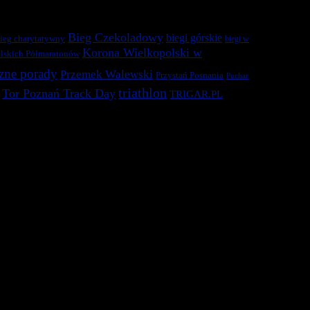
Bieg Czekoladowy
biegi górskie
ieg charytatywny
biegi w
Korona Wielkopolski w
lskich Półmaratonów
zne porady
Przemek Walewski
Przystań Posnania
Puchar
triathlon
Tor Poznań Track Day
TRIGAR.PL