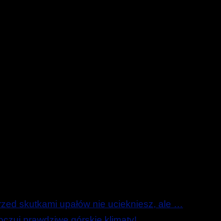
ed skutkami upałów nie uciekniesz, ale …
zuj prawdziwe górskie klimaty!