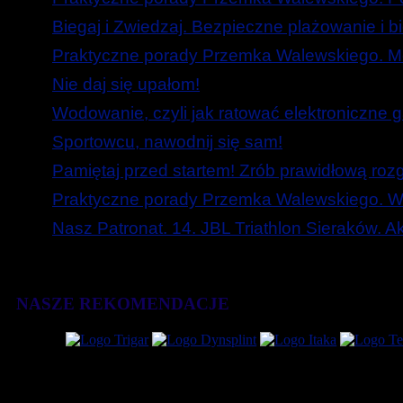
Biegaj i Zwiedzaj. Bezpieczne plażowanie i b
Praktyczne porady Przemka Walewskiego. Mó
Nie daj się upałom!
Wodowanie, czyli jak ratować elektroniczne g
Sportowcu, nawodnij się sam!
Pamiętaj przed startem! Zrób prawidłową roz
Praktyczne porady Przemka Walewskiego. W
Nasz Patronat. 14. JBL Triathlon Sieraków. 
NASZE REKOMENDACJE