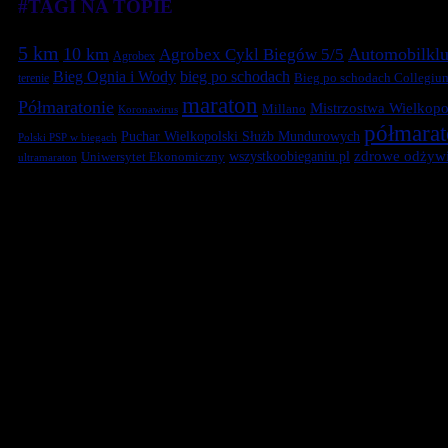
#TAGI NA TOPIE
5 km
10 km
Automobilklu
Agrobex Cykl Biegów 5/5
Agrobex
Bieg Ognia i Wody
bieg po schodach
terenie
Bieg po schodach Collegiu
maraton
Półmaratonie
Mistrzostwa Wielkopol
Millano
Koronawirus
półmara
Puchar Wielkopolski Służb Mundurowych
Polski PSP w biegach
zdrowe odżywi
Uniwersytet Ekonomiczny
wszystkoobieganiu.pl
ultramaraton