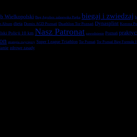
biegaj i zwiedzaj
b Wielkopolski
b
Bieg Agrobex zalasewska Piątka
Dynasplint
dieta
Duathlon Tor Poznań
Korona Po
m Altum
Domix AGD Poznań
Nasz Patronat
praktyc
ski Policji 10 km
Poznań
nawodnienie
ton
Super League Triathlon
Tor Poznań
Tor Poznań Bieg Formuła 1
strategia zwycięzcy
anie
zdrowe zasady