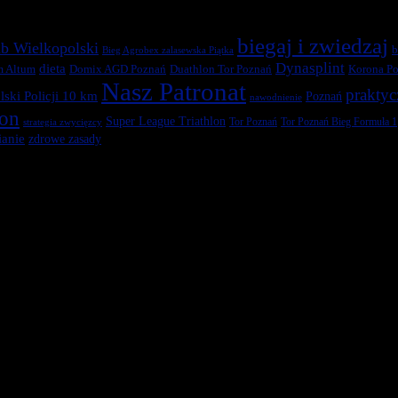
biegaj i zwiedzaj
b Wielkopolski
b
Bieg Agrobex zalasewska Piątka
Dynasplint
dieta
Duathlon Tor Poznań
Korona Po
m Altum
Domix AGD Poznań
Nasz Patronat
praktyc
ski Policji 10 km
Poznań
nawodnienie
ton
Super League Triathlon
Tor Poznań
Tor Poznań Bieg Formuła 1
strategia zwycięzcy
anie
zdrowe zasady