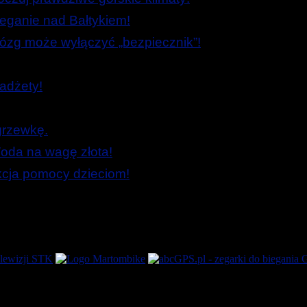
ieganie nad Bałtykiem!
zg może wyłączyć „bezpiecznik”!
adżety!
grzewkę.
oda na wagę złota!
Akcja pomocy dzieciom!