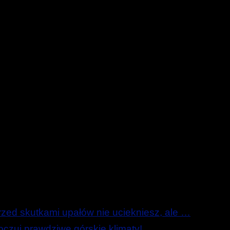
ed skutkami upałów nie uciekniesz, ale …
zuj prawdziwe górskie klimaty!