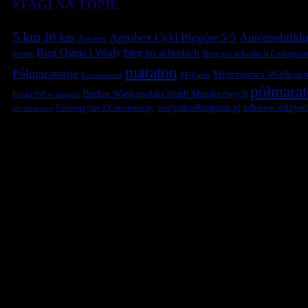
#TAGI NA TOPIE
5 km
10 km
Automobilklu
Agrobex Cykl Biegów 5/5
Agrobex
Bieg Ognia i Wody
bieg po schodach
terenie
Bieg po schodach Collegiu
maraton
Półmaratonie
Mistrzostwa Wielkopol
Millano
Koronawirus
półmara
Puchar Wielkopolski Służb Mundurowych
Polski PSP w biegach
zdrowe odżywi
Uniwersytet Ekonomiczny
wszystkoobieganiu.pl
ultramaraton