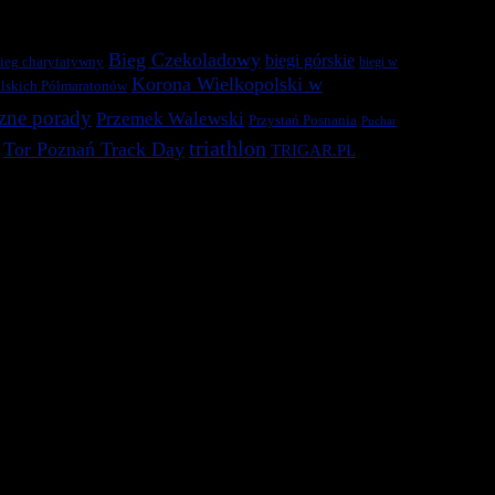
Bieg Czekoladowy
biegi górskie
ieg charytatywny
biegi w
Korona Wielkopolski w
lskich Półmaratonów
zne porady
Przemek Walewski
Przystań Posnania
Puchar
triathlon
Tor Poznań Track Day
TRIGAR.PL