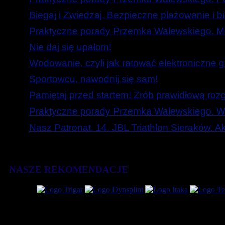
Biegaj i Zwiedzaj. Bezpieczne plażowanie i b
Praktyczne porady Przemka Walewskiego. Mó
Nie daj się upałom!
Wodowanie, czyli jak ratować elektroniczne g
Sportowcu, nawodnij się sam!
Pamiętaj przed startem! Zrób prawidłową roz
Praktyczne porady Przemka Walewskiego. W
Nasz Patronat. 14. JBL Triathlon Sieraków. 
NASZE REKOMENDACJE