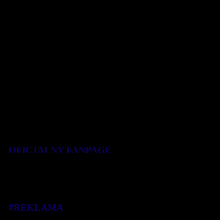
całkowita 103,35 m). Do pokonania [...]
15 września 2019
OFICJALNY FANPAGE
#REKLAMA