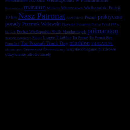
Półmaratonów
maraton
Mistrzostwa Wielkopolski Policji
Millano
Koronawirus
Nasz Patronat
praktyczne
10 km
Poznań
nawodnienie
porady
Przemek Walewski
Przystań Posnania
Puchar Polski PSP w
półmaraton
Puchar Wielkopolski Służb Mundurowych
biegach
Super League Triathlon
Tor Poznań
Tor Poznań Bieg
strategia zwycięzcy
triathlon
Tor Poznań Track Day
TRIGAR.PL
Formuła 1
zdrowe
Uniwersytet Ekonomiczny
wszystkoobieganiu.pl
ultramaraton
odżywianie
zdrowe zasady