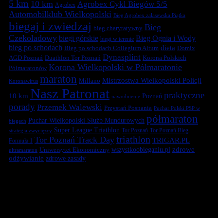
5 km
10 km
Agrobex Cykl Biegów 5/5
Agrobex
Automobilklub Wielkopolski
Bieg Agrobex zalasewska Piątka
biegaj i zwiedzaj
Bieg
bieg charytatywny
Czekoladowy
biegi górskie
Bieg Ognia i Wody
biegi w terenie
bieg po schodach
dieta
Bieg po schodach Collegium Altum
Domix
Dynasplint
Duathlon Tor Poznań
Korona Polskich
AGD Poznań
Korona Wielkopolski w Półmaratonie
Półmaratonów
maraton
Mistrzostwa Wielkopolski Policji
Millano
Koronawirus
Nasz Patronat
praktyczne
10 km
Poznań
nawodnienie
porady
Przemek Walewski
Przystań Posnania
Puchar Polski PSP w
półmaraton
Puchar Wielkopolski Służb Mundurowych
biegach
Super League Triathlon
Tor Poznań
Tor Poznań Bieg
strategia zwycięzcy
triathlon
Tor Poznań Track Day
TRIGAR.PL
Formuła 1
zdrowe
Uniwersytet Ekonomiczny
wszystkoobieganiu.pl
ultramaraton
odżywianie
zdrowe zasady