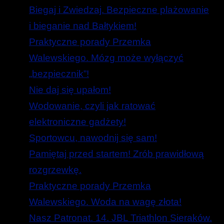
Biegaj i Zwiedzaj. Bezpieczne plażowanie
i bieganie nad Bałtykiem!
Praktyczne porady Przemka
Walewskiego. Mózg może wyłączyć
„bezpiecznik”!
Nie daj się upałom!
Wodowanie, czyli jak ratować
elektroniczne gadżety!
Sportowcu, nawodnij się sam!
Pamiętaj przed startem! Zrób prawidłową
rozgrzewkę.
Praktyczne porady Przemka
Walewskiego. Woda na wagę złota!
Nasz Patronat. 14. JBL Triathlon Sieraków.