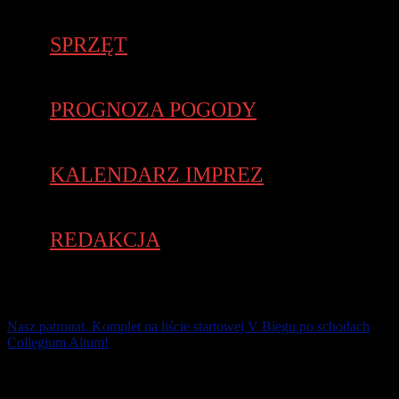
SPRZĘT
PROGNOZA POGODY
KALENDARZ IMPREZ
REDAKCJA
Nasz patronat. Komplet na liście startowej V Biegu po schodach
Collegium Altum!
26 października już po raz piąty biegacze wbiegną na 17. piętro
Collegium Altum, najwyższego budynku w Poznaniu (wysokość