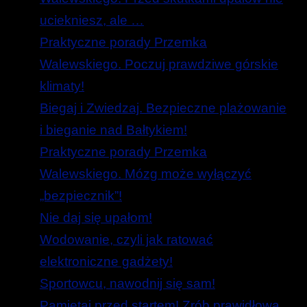
uciekniesz, ale …
Praktyczne porady Przemka
Walewskiego. Poczuj prawdziwe górskie
klimaty!
Biegaj i Zwiedzaj. Bezpieczne plażowanie
i bieganie nad Bałtykiem!
Praktyczne porady Przemka
Walewskiego. Mózg może wyłączyć
„bezpiecznik”!
Nie daj się upałom!
Wodowanie, czyli jak ratować
elektroniczne gadżety!
Sportowcu, nawodnij się sam!
Pamiętaj przed startem! Zrób prawidłową