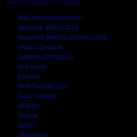
#NAJCZĘŚCIEJ CZYTANE
ABC dla początkujących
Academic Writing 2018
Akademia Młodych Olimpijczyków
Biegaj i Zwiedzaj
Duathlon Tor Poznań
inne sporty
Kontuzje
Meet Russian Girls
Nasz Patronat
NEWSY
Obuwie
Odzież
Odżywianie