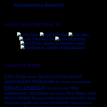
Akcja pomocy dzieciom!
NASZE REKOMENDACJE
#TAGI NA TOPIE
5 km
10 km
Agrobex Cykl Biegów 5/5
Agrobex
Automobilklub Wielkopolski
Bieg Agrobex zalasewska Piątka
biegaj i zwiedzaj
Bieg
bieg charytatywny
Czekoladowy
biegi górskie
Bieg Ognia i Wody
biegi w terenie
bieg po schodach
dieta
Bieg po schodach Collegium Altum
Domix
Dynasplint
Duathlon Tor Poznań
Korona Polskich
AGD Poznań
Korona Wielkopolski w Półmaratonie