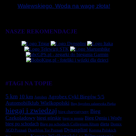
Walewskiego. Woda na wagę złota!
NASZE REKOMENDACJE
#TAGI NA TOPIE
5 km
10 km
Agrobex Cykl Biegów 5/5
Agrobex
Automobilklub Wielkopolski
Bieg Agrobex zalasewska Piątka
biegaj i zwiedzaj
Bieg
bieg charytatywny
Czekoladowy
biegi górskie
Bieg Ognia i Wody
biegi w terenie
bieg po schodach
dieta
Bieg po schodach Collegium Altum
Domix
Dynasplint
Duathlon Tor Poznań
Korona Polskich
AGD Poznań
Korona Wielkopolski w Półmaratonie