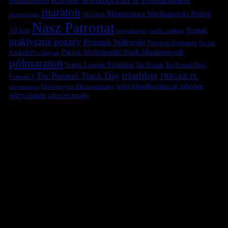
Półmaratonów
maraton
Mistrzostwa Wielkopolski Policji
Millano
Koronawirus
Nasz Patronat
10 km
Poznań
nawodnienie
nordic walking
praktyczne porady
Przemek Walewski
Przystań Posnania
Puchar
Puchar Wielkopolski Służb Mundurowych
Polski PSP w biegach
półmaraton
Super League Triathlon
Tor Poznań
Tor Poznań Bieg
triathlon
Tor Poznań Track Day
TRIGAR.PL
Formuła 1
zdrowe
Uniwersytet Ekonomiczny
wszystkoobieganiu.pl
ultramaraton
odżywianie
zdrowe zasady