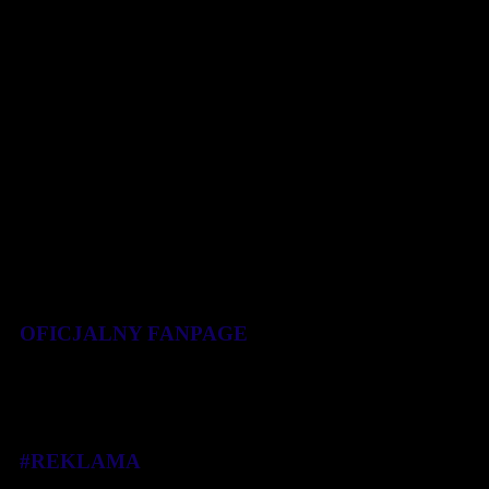
2:11:57. Tytuły mistrzowskie i zarazem [...]
11 września 2019
OFICJALNY FANPAGE
#REKLAMA