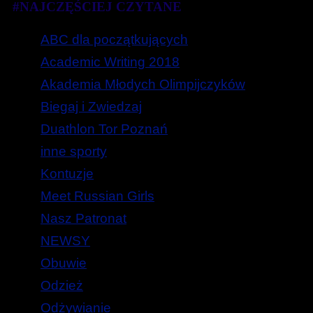
#NAJCZĘŚCIEJ CZYTANE
ABC dla początkujących
Academic Writing 2018
Akademia Młodych Olimpijczyków
Biegaj i Zwiedzaj
Duathlon Tor Poznań
inne sporty
Kontuzje
Meet Russian Girls
Nasz Patronat
NEWSY
Obuwie
Odzież
Odżywianie