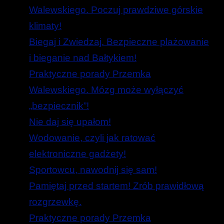
Walewskiego. Poczuj prawdziwe górskie
klimaty!
Biegaj i Zwiedzaj. Bezpieczne plażowanie
i bieganie nad Bałtykiem!
Praktyczne porady Przemka
Walewskiego. Mózg może wyłączyć
„bezpiecznik”!
Nie daj się upałom!
Wodowanie, czyli jak ratować
elektroniczne gadżety!
Sportowcu, nawodnij się sam!
Pamiętaj przed startem! Zrób prawidłową
rozgrzewkę.
Praktyczne porady Przemka