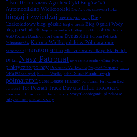
5 km
10 km
Agrobex Cykl Biegów 5/5
Agrobex
Automobilklub Wielkopolski
Bieg Agrobex zalasewska Piątka
biegaj i zwiedzaj
Bieg
bieg charytatywny
Czekoladowy
biegi górskie
Bieg Ognia i Wody
biegi w terenie
bieg po schodach
dieta
Bieg po schodach Collegium Altum
Domix
Dynasplint
Duathlon Tor Poznań
Korona Polskich
AGD Poznań
Korona Wielkopolski w Półmaratonie
Półmaratonów
maraton
Mistrzostwa Wielkopolski Policji
Millano
Koronawirus
Nasz Patronat
10 km
Poznań
nawodnienie
nordic walking
praktyczne porady
Przemek Walewski
Przystań Posnania
Puchar
Puchar Wielkopolski Służb Mundurowych
Polski PSP w biegach
półmaraton
Super League Triathlon
Tor Poznań
Tor Poznań Bieg
triathlon
Tor Poznań Track Day
TRIGAR.PL
Formuła 1
zdrowe
Uniwersytet Ekonomiczny
wszystkoobieganiu.pl
ultramaraton
odżywianie
zdrowe zasady