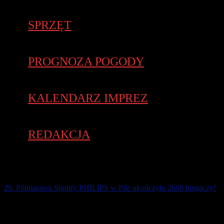
SPRZĘT
PROGNOZA POGODY
KALENDARZ IMPREZ
REDAKCJA
29. Półmaraton Signify PHILIPS w Pile ukończyło 2668 biegaczy!
Wszyscy biegacze na mecie odbierali medale z wizerunkiem
Zbigniewa Nadolskiego maratończyka z rekordem życiowym