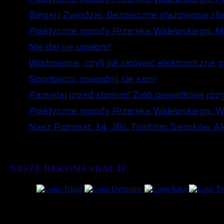
Biegaj i Zwiedzaj. Bezpieczne plażowanie i b
Praktyczne porady Przemka Walewskiego. Mó
Nie daj się upałom!
Wodowanie, czyli jak ratować elektroniczne g
Sportowcu, nawodnij się sam!
Pamiętaj przed startem! Zrób prawidłową roz
Praktyczne porady Przemka Walewskiego. W
Nasz Patronat. 14. JBL Triathlon Sieraków. 
NASZE REKOMENDACJE