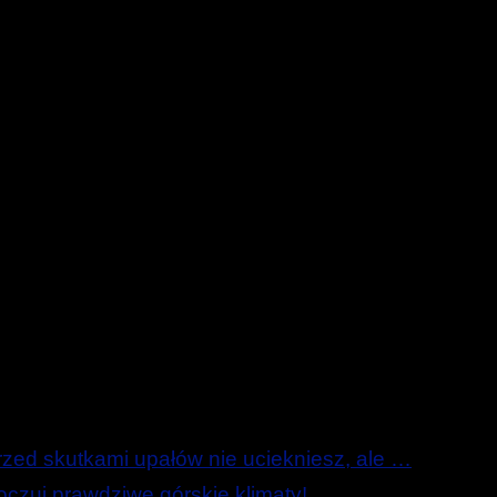
ed skutkami upałów nie uciekniesz, ale …
zuj prawdziwe górskie klimaty!