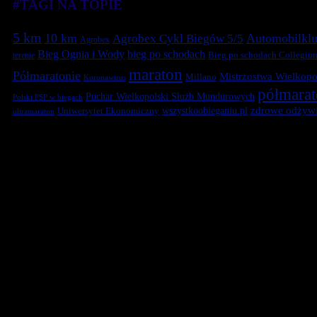
#TAGI NA TOPIE
5 km
10 km
Automobilklu
Agrobex Cykl Biegów 5/5
Agrobex
Bieg Ognia i Wody
bieg po schodach
terenie
Bieg po schodach Collegiu
maraton
Półmaratonie
Mistrzostwa Wielkopol
Millano
Koronawirus
półmara
Puchar Wielkopolski Służb Mundurowych
Polski PSP w biegach
zdrowe odżywi
Uniwersytet Ekonomiczny
wszystkoobieganiu.pl
ultramaraton