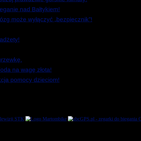
ieganie nad Bałtykiem!
zg może wyłączyć „bezpiecznik”!
adżety!
grzewkę.
oda na wagę złota!
Akcja pomocy dzieciom!