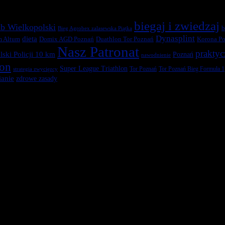
biegaj i zwiedzaj
b Wielkopolski
b
Bieg Agrobex zalasewska Piątka
Dynasplint
dieta
Duathlon Tor Poznań
Korona Po
m Altum
Domix AGD Poznań
Nasz Patronat
praktyc
ski Policji 10 km
Poznań
nawodnienie
ton
Super League Triathlon
Tor Poznań
Tor Poznań Bieg Formuła 1
strategia zwycięzcy
anie
zdrowe zasady