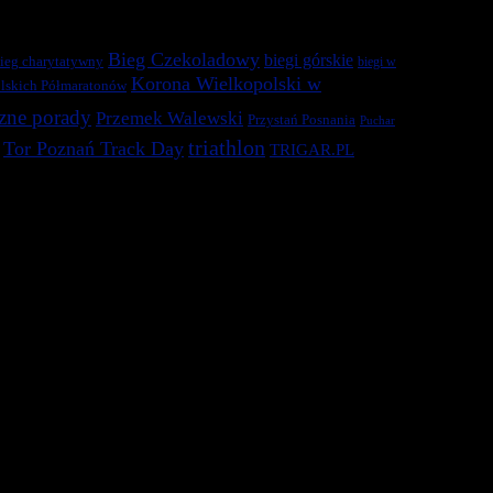
Bieg Czekoladowy
biegi górskie
ieg charytatywny
biegi w
Korona Wielkopolski w
lskich Półmaratonów
zne porady
Przemek Walewski
Przystań Posnania
Puchar
triathlon
Tor Poznań Track Day
TRIGAR.PL