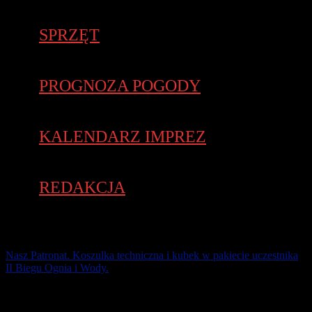
SPRZĘT
PROGNOZA POGODY
KALENDARZ IMPREZ
REDAKCJA
Nasz Patronat. Koszulka techniczna i kubek w pakiecie uczestnika
II Biegu Ognia i Wody.
12 października na Torze Poznań będzie okazja powalczyć o
życiowe rezultaty na 10 km (atest PZLA). W ramach II Biegu