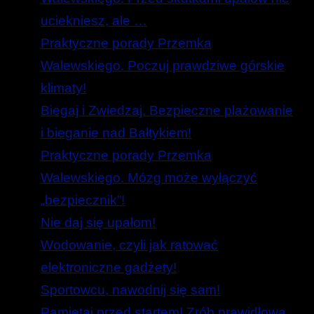
uciekniesz, ale …
Praktyczne porady Przemka
Walewskiego. Poczuj prawdziwe górskie
klimaty!
Biegaj i Zwiedzaj. Bezpieczne plażowanie
i bieganie nad Bałtykiem!
Praktyczne porady Przemka
Walewskiego. Mózg może wyłączyć
„bezpiecznik”!
Nie daj się upałom!
Wodowanie, czyli jak ratować
elektroniczne gadżety!
Sportowcu, nawodnij się sam!
Pamiętaj przed startem! Zrób prawidłową