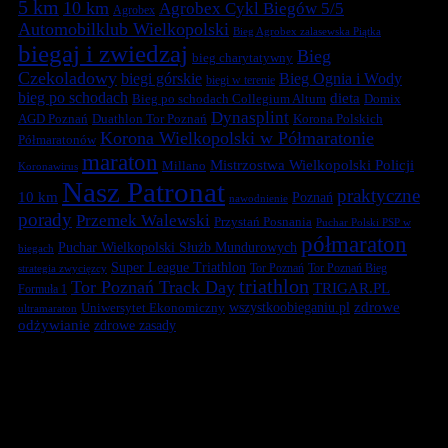
5 km
10 km
Agrobex Cykl Biegów 5/5
Agrobex
Automobilklub Wielkopolski
Bieg Agrobex zalasewska Piątka
biegaj i zwiedzaj
Bieg
bieg charytatywny
Czekoladowy
biegi górskie
Bieg Ognia i Wody
biegi w terenie
bieg po schodach
dieta
Bieg po schodach Collegium Altum
Domix
Dynasplint
Duathlon Tor Poznań
Korona Polskich
AGD Poznań
Korona Wielkopolski w Półmaratonie
Półmaratonów
maraton
Mistrzostwa Wielkopolski Policji
Millano
Koronawirus
Nasz Patronat
praktyczne
10 km
Poznań
nawodnienie
porady
Przemek Walewski
Przystań Posnania
Puchar Polski PSP w
półmaraton
Puchar Wielkopolski Służb Mundurowych
biegach
Super League Triathlon
Tor Poznań
Tor Poznań Bieg
strategia zwycięzcy
triathlon
Tor Poznań Track Day
TRIGAR.PL
Formuła 1
zdrowe
Uniwersytet Ekonomiczny
wszystkoobieganiu.pl
ultramaraton
odżywianie
zdrowe zasady