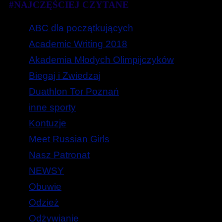
#NAJCZĘŚCIEJ CZYTANE
ABC dla początkujących
Academic Writing 2018
Akademia Młodych Olimpijczyków
Biegaj i Zwiedzaj
Duathlon Tor Poznań
inne sporty
Kontuzje
Meet Russian Girls
Nasz Patronat
NEWSY
Obuwie
Odzież
Odżywianie