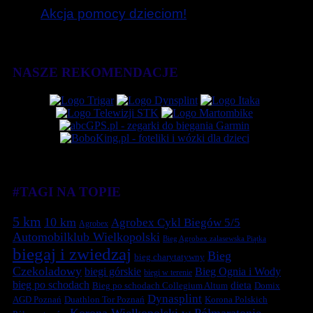
Akcja pomocy dzieciom!
NASZE REKOMENDACJE
#TAGI NA TOPIE
5 km
10 km
Agrobex Cykl Biegów 5/5
Agrobex
Automobilklub Wielkopolski
Bieg Agrobex zalasewska Piątka
biegaj i zwiedzaj
Bieg
bieg charytatywny
Czekoladowy
biegi górskie
Bieg Ognia i Wody
biegi w terenie
bieg po schodach
dieta
Bieg po schodach Collegium Altum
Domix
Dynasplint
Duathlon Tor Poznań
Korona Polskich
AGD Poznań
Korona Wielkopolski w Półmaratonie