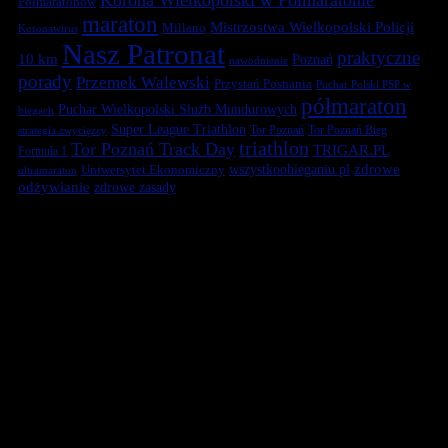
Półmaratonów
maraton
Mistrzostwa Wielkopolski Policji
Millano
Koronawirus
Nasz Patronat
praktyczne
10 km
Poznań
nawodnienie
porady
Przemek Walewski
Przystań Posnania
Puchar Polski PSP w
półmaraton
Puchar Wielkopolski Służb Mundurowych
biegach
Super League Triathlon
Tor Poznań
Tor Poznań Bieg
strategia zwycięzcy
triathlon
Tor Poznań Track Day
TRIGAR.PL
Formuła 1
zdrowe
Uniwersytet Ekonomiczny
wszystkoobieganiu.pl
ultramaraton
odżywianie
zdrowe zasady