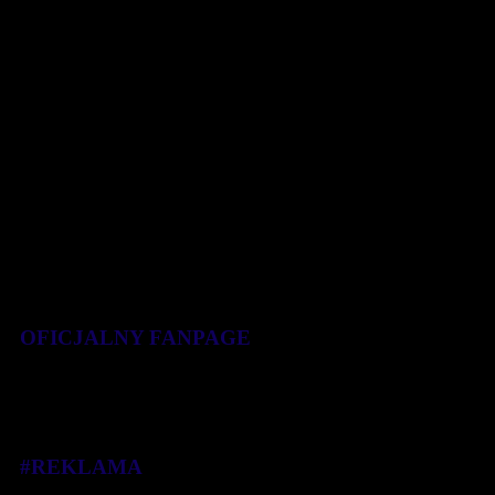
Ognia i Wody odbędą się XXV [...]
29 sierpnia 2019
OFICJALNY FANPAGE
#REKLAMA