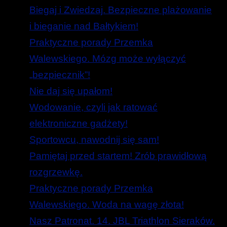
Biegaj i Zwiedzaj. Bezpieczne plażowanie
i bieganie nad Bałtykiem!
Praktyczne porady Przemka
Walewskiego. Mózg może wyłączyć
„bezpiecznik”!
Nie daj się upałom!
Wodowanie, czyli jak ratować
elektroniczne gadżety!
Sportowcu, nawodnij się sam!
Pamiętaj przed startem! Zrób prawidłową
rozgrzewkę.
Praktyczne porady Przemka
Walewskiego. Woda na wagę złota!
Nasz Patronat. 14. JBL Triathlon Sieraków.