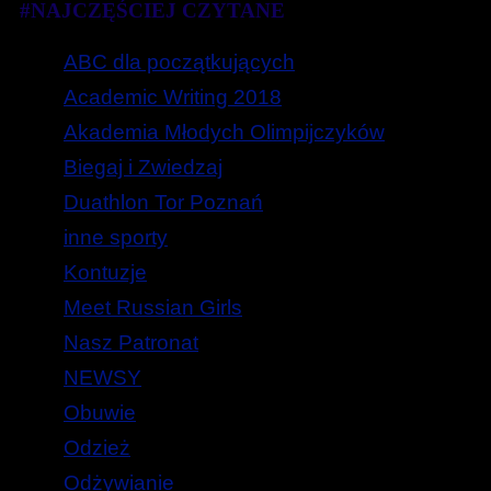
#NAJCZĘŚCIEJ CZYTANE
ABC dla początkujących
Academic Writing 2018
Akademia Młodych Olimpijczyków
Biegaj i Zwiedzaj
Duathlon Tor Poznań
inne sporty
Kontuzje
Meet Russian Girls
Nasz Patronat
NEWSY
Obuwie
Odzież
Odżywianie