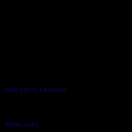
ostatnim czasie starty w zawodach. [...]
8 marca 2022
OFICJALNY FANPAGE
#REKLAMA