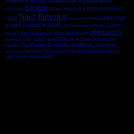
Półmaratonów
maraton
Mistrzostwa Wielkopolski Policji
Millano
Koronawirus
Nasz Patronat
praktyczne
10 km
Poznań
nawodnienie
porady
Przemek Walewski
Przystań Posnania
Puchar Polski PSP w
półmaraton
Puchar Wielkopolski Służb Mundurowych
biegach
Super League Triathlon
Tor Poznań
Tor Poznań Bieg
strategia zwycięzcy
triathlon
Tor Poznań Track Day
TRIGAR.PL
Formuła 1
zdrowe
Uniwersytet Ekonomiczny
wszystkoobieganiu.pl
ultramaraton
odżywianie
zdrowe zasady