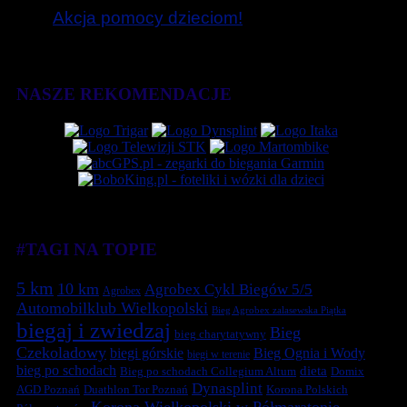
Akcja pomocy dzieciom!
NASZE REKOMENDACJE
#TAGI NA TOPIE
5 km
10 km
Agrobex Cykl Biegów 5/5
Agrobex
Automobilklub Wielkopolski
Bieg Agrobex zalasewska Piątka
biegaj i zwiedzaj
Bieg
bieg charytatywny
Czekoladowy
biegi górskie
Bieg Ognia i Wody
biegi w terenie
bieg po schodach
dieta
Bieg po schodach Collegium Altum
Domix
Dynasplint
Duathlon Tor Poznań
Korona Polskich
AGD Poznań
Korona Wielkopolski w Półmaratonie