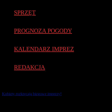
SPRZĘT
PROGNOZA POGODY
KALENDARZ IMPREZ
REDAKCJA
Kobiety rozkręcają biegowe imprezy!
Piękne życzenia mocy i radości nie tylko w Dzień Kobiet! Zdrowa
moda na bieganie trwa, choć pandemia mocno wyhamowała w