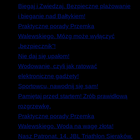
Biegaj i Zwiedzaj. Bezpieczne plażowanie
i bieganie nad Bałtykiem!
Praktyczne porady Przemka
Walewskiego. Mózg może wyłączyć
„bezpiecznik”!
Nie daj się upałom!
Wodowanie, czyli jak ratować
elektroniczne gadżety!
Sportowcu, nawodnij się sam!
Pamiętaj przed startem! Zrób prawidłową
rozgrzewkę.
Praktyczne porady Przemka
Walewskiego. Woda na wagę złota!
Nasz Patronat. 14. JBL Triathlon Sieraków.