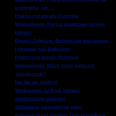
uciekniesz, ale …
Praktyczne porady Przemka
Walewskiego. Poczuj prawdziwe górskie
klimaty!
Biegaj i Zwiedzaj. Bezpieczne plażowanie
i bieganie nad Bałtykiem!
Praktyczne porady Przemka
Walewskiego. Mózg może wyłączyć
„bezpiecznik”!
Nie daj się upałom!
Wodowanie, czyli jak ratować
elektroniczne gadżety!
Sportowcu, nawodnij się sam!
Pamiętaj przed startem! Zrób prawidłową