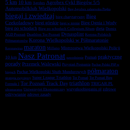
5 km
10 km
Agrobex Cykl Biegów 5/5
Agrobex
Automobilklub Wielkopolski
Bieg Agrobex zalasewska Piątka
biegaj i zwiedzaj
Bieg
bieg charytatywny
Czekoladowy
biegi górskie
Bieg Ognia i Wody
biegi w terenie
bieg po schodach
dieta
Bieg po schodach Collegium Altum
Domix
Dynasplint
Duathlon Tor Poznań
Korona Polskich
AGD Poznań
Korona Wielkopolski w Półmaratonie
Półmaratonów
maraton
Mistrzostwa Wielkopolski Policji
Millano
Koronawirus
Nasz Patronat
praktyczne
10 km
Poznań
nawodnienie
porady
Przemek Walewski
Przystań Posnania
Puchar Polski PSP w
półmaraton
Puchar Wielkopolski Służb Mundurowych
biegach
Super League Triathlon
Tor Poznań
Tor Poznań Bieg
strategia zwycięzcy
triathlon
Tor Poznań Track Day
TRIGAR.PL
Formuła 1
zdrowe
Uniwersytet Ekonomiczny
wszystkoobieganiu.pl
ultramaraton
odżywianie
zdrowe zasady