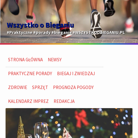
Wszystko o Bieganiu
#Praktyczne #porady #bieganie #WSZYSTKOOBIEGANIU.PL
STRONA GŁÓWNA
NEWSY
PRAKTYCZNE PORADY
BIEGAJ I ZWIEDZAJ
ZDROWIE
SPRZĘT
PROGNOZA POGODY
KALENDARZ IMPREZ
REDAKCJA