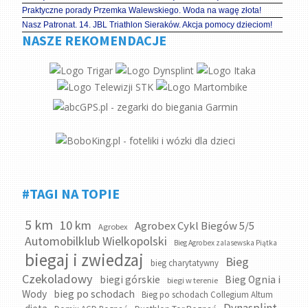
Praktyczne porady Przemka Walewskiego. Woda na wagę złota!
Nasz Patronat. 14. JBL Triathlon Sieraków. Akcja pomocy dzieciom!
NASZE REKOMENDACJE
#TAGI NA TOPIE
5 km
10 km
Agrobex Cykl Biegów 5/5
Agrobex
Automobilklub Wielkopolski
Bieg Agrobex zalasewska Piątka
biegaj i zwiedzaj
Bieg
bieg charytatywny
Czekoladowy
biegi górskie
Bieg Ognia i
biegi w terenie
bieg po schodach
Wody
Bieg po schodach Collegium Altum