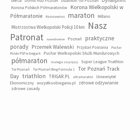
Dynasplint
dieta
Domix AGD Poznań
Duathlon Tor Poznań
Korona Wielkopolski w
Korona Polskich Półmaratonów
maraton
Półmaratonie
Millano
Koronawirus
Nasz
Mistrzostwa Wielkopolski Policji 10 km
Patronat
praktyczne
Poznań
nawodnienie
porady
Przemek Walewski
Przystań Posnania
Puchar
Puchar Wielkopolski Służb Mundurowych
Polski PSP w biegach
półmaraton
Super League Triathlon
strategia zwycięzcy
Tor Poznań Track
Tor Poznań
Tor Poznań Bieg Formuła 1
triathlon
Day
TRIGAR.PL
Uniwersytet
ultramaraton
zdrowe odżywianie
wszystkoobieganiu.pl
Ekonomiczny
zdrowe zasady