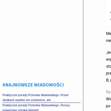
Mi
ni
Je
wi
st
pr
B,
#NAJNOWSZE WIADOMOŚCI
Ry
Praktyczne porady Przemka Walewskiego. Przed
Wi
skutkami upałów nie uciekniesz, ale …
Praktyczne porady Przemka Walewskiego. Poczuj
po
prawdziwe górskie klimaty!