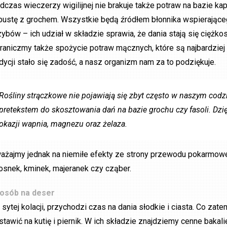
dczas wieczerzy wigilijnej nie brakuje także potraw na bazie kap
pustę z grochem. Wszystkie będą źródłem błonnika wspierające
zybów – ich udział w składzie sprawia, że dania stają się ciężko
raniczmy także spożycie potraw mącznych, które są najbardziej
adycji stało się zadość, a nasz organizm nam za to podziękuje.
Rośliny strączkowe nie pojawiają się zbyt często w naszym codzi
pretekstem do skosztowania dań na bazie grochu czy fasoli. Dzię
okazji wapnia, magnezu oraz żelaza.
ażajmy jednak na niemiłe efekty ze strony przewodu pokarmoweg
osnek, kminek, majeranek czy cząber.
osób na deser
 sytej kolacji, przychodzi czas na dania słodkie i ciasta. Co za
stawić na kutię i piernik. W ich składzie znajdziemy cenne bakali