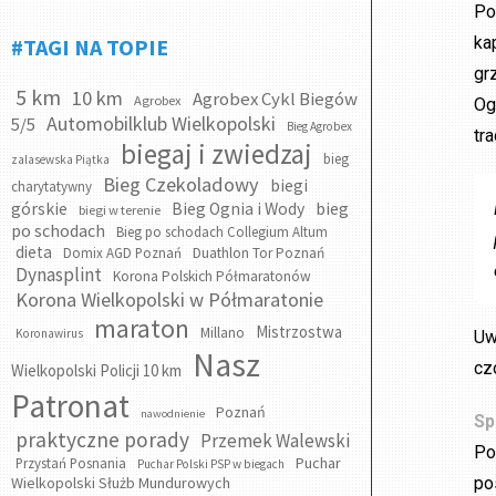
Po
ka
#TAGI NA TOPIE
gr
5 km
10 km
Agrobex Cykl Biegów
Agrobex
Og
Automobilklub Wielkopolski
5/5
Bieg Agrobex
tr
biegaj i zwiedzaj
bieg
zalasewska Piątka
Bieg Czekoladowy
biegi
charytatywny
bieg
górskie
Bieg Ognia i Wody
biegi w terenie
po schodach
Bieg po schodach Collegium Altum
dieta
Domix AGD Poznań
Duathlon Tor Poznań
Dynasplint
Korona Polskich Półmaratonów
Korona Wielkopolski w Półmaratonie
maraton
Mistrzostwa
Millano
Koronawirus
Uw
Nasz
cz
Wielkopolski Policji 10 km
Patronat
Poznań
nawodnienie
Sp
praktyczne porady
Przemek Walewski
Po
Puchar
Przystań Posnania
Puchar Polski PSP w biegach
Wielkopolski Służb Mundurowych
po