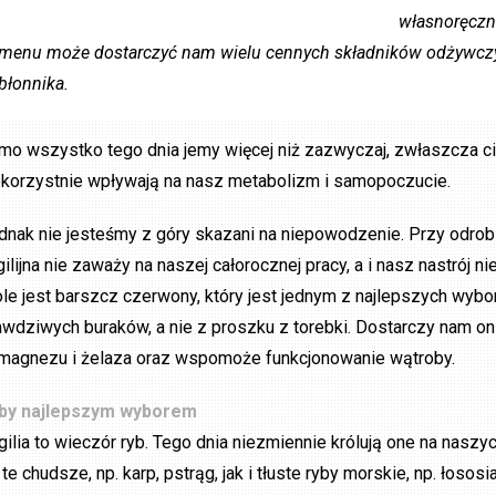
własnoręczni
menu może dostarczyć nam wielu cennych składników odżywczyc
błonnika.
mo wszystko tego dnia jemy więcej niż zazwyczaj, zwłaszcza ci
ekorzystnie wpływają na nasz metabolizm i samopoczucie.
dnak nie jesteśmy z góry skazani na niepowodzenie. Przy odrob
gilijna nie zaważy na naszej całorocznej pracy, a i nasz nastrój 
ole jest barszcz czerwony, który jest jednym z najlepszych wy
awdziwych buraków, a nie z proszku z torebki. Dostarczy nam on 
 magnezu i żelaza oraz wspomoże funkcjonowanie wątroby.
by najlepszym wyborem
gilia to wieczór ryb. Tego dnia niezmiennie królują one na naszy
 te chudsze, np. karp, pstrąg, jak i tłuste ryby morskie, np. łosos