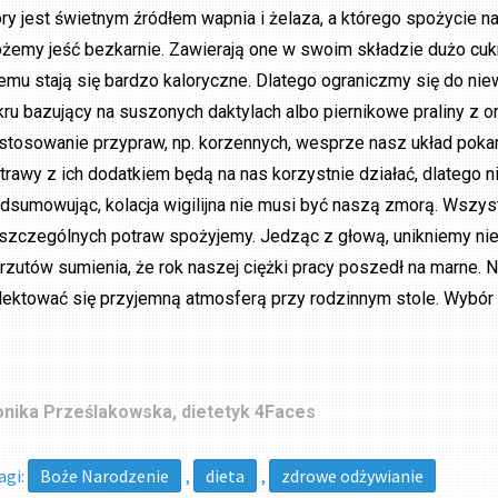
óry jest świetnym źródłem wapnia i żelaza, a którego spożycie na
żemy jeść bezkarnie. Zawierają one w swoim składzie dużo cukr
emu stają się bardzo kaloryczne. Dlatego ograniczmy się do niew
kru bazujący na suszonych daktylach albo piernikowe praliny z 
stosowanie przypraw, np. korzennych, wesprze nasz układ pokar
trawy z ich dodatkiem będą na nas korzystnie działać, dlatego n
dsumowując, kolacja wigilijna nie musi być naszą zmorą. Wszystk
szczególnych potraw spożyjemy. Jedząc z głową, unikniemy nie
rzutów sumienia, że rok naszej ciężki pracy poszedł na marne.
lektować się przyjemną atmosferą przy rodzinnym stole. Wybór 
nika Prześlakowska, dietetyk 4Faces
agi:
Boże Narodzenie
,
dieta
,
zdrowe odżywianie