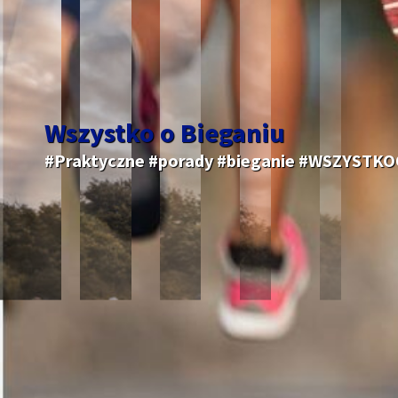
Wszystko o Bieganiu
#Praktyczne #porady #bieganie #WSZYSTK