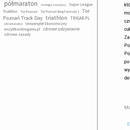
półmaraton
Super League
kt
strategia zwycięzcy
Tor
Triathlon
Tor Poznań
Tor Poznań Bieg Formuła 1
mo
triathlon
Poznań Track Day
TRIGAR.PL
cz
Uniwersytet Ekonomiczny
ultramaraton
zdrowe odżywianie
wszystkoobieganiu.pl
cu
zdrowe zasady
Za
Po
Po
po
wy
de
Mo
T