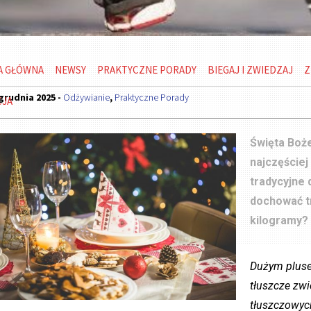
A GŁÓWNA
NEWSY
PRAKTYCZNE PORADY
BIEGAJ I ZWIEDZAJ
Z
grudnia 2025 -
Odżywianie
,
Praktyczne Porady
CJA
Święta Boż
najczęściej
tradycyjne 
dochować tr
kilogramy?
Dużym plusem
tłuszcze zw
tłuszczowych