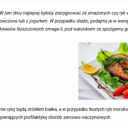
W tym dniu najlepiej byłoby zrezygnować ze smażonych czy ryb w
pieczone lub z jogurtem. W przypadku śledzi, podajmy je w wersj
kwasów tłuszczowych omega-3, pod warunkiem że spożyjemy go 
me ryby będą źródłem białka, a w przypadku tłustych ryb mors
pierających profilaktykę chorób sercowo-naczyniowych.