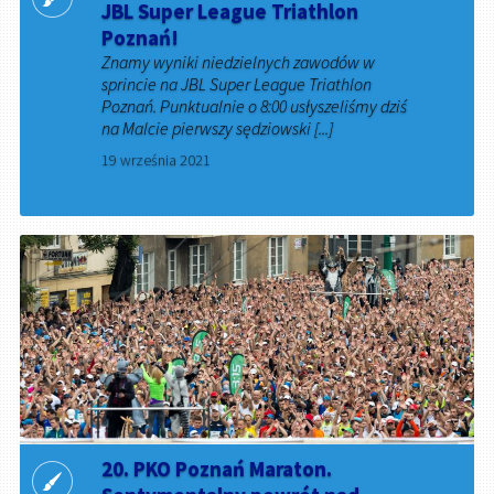
JBL Super League Triathlon
Poznań!
Znamy wyniki niedzielnych zawodów w
sprincie na JBL Super League Triathlon
Poznań. Punktualnie o 8:00 usłyszeliśmy dziś
na Malcie pierwszy sędziowski [...]
19 września 2021
20. PKO Poznań Maraton.