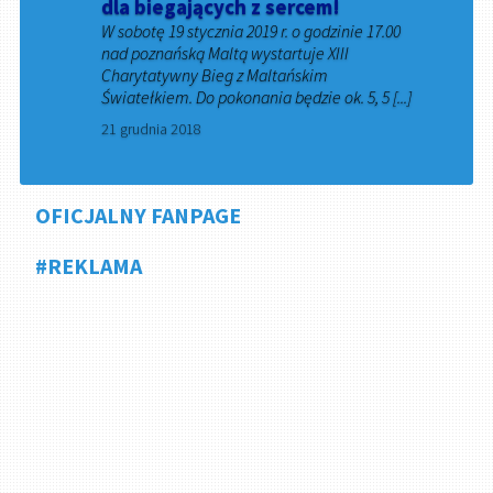
dla biegających z sercem!
W sobotę 19 stycznia 2019 r. o godzinie 17.00
nad poznańską Maltą wystartuje XIII
Charytatywny Bieg z Maltańskim
Światełkiem. Do pokonania będzie ok. 5, 5 [...]
21 grudnia 2018
OFICJALNY FANPAGE
#REKLAMA