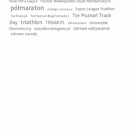
Puchar Wielkopolski Służb Mundurowych
Polski PSP w biegach
półmaraton
Super League Triathlon
strategia zwycięzcy
Tor Poznań Track
Tor Poznań
Tor Poznań Bieg Formuła 1
triathlon
Day
TRIGAR.PL
Uniwersytet
ultramaraton
zdrowe odżywianie
wszystkoobieganiu.pl
Ekonomiczny
zdrowe zasady