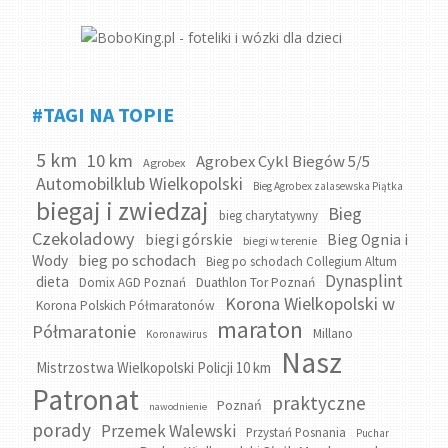
#TAGI NA TOPIE
5 km
10 km
Agrobex Cykl Biegów 5/5
Agrobex
Automobilklub Wielkopolski
Bieg Agrobex zalasewska Piątka
biegaj i zwiedzaj
Bieg
bieg charytatywny
Czekoladowy
biegi górskie
Bieg Ognia i
biegi w terenie
bieg po schodach
Wody
Bieg po schodach Collegium Altum
Dynasplint
dieta
Domix AGD Poznań
Duathlon Tor Poznań
Korona Wielkopolski w
Korona Polskich Półmaratonów
maraton
Półmaratonie
Millano
Koronawirus
Nasz
Mistrzostwa Wielkopolski Policji 10 km
Patronat
praktyczne
Poznań
nawodnienie
porady
Przemek Walewski
Przystań Posnania
Puchar