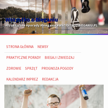
Wszystko o Bieganiu
#Praktyczne #porady #bieganie #WSZYSTKOOBIEGANIU.PL
STRONA GŁÓWNA
NEWSY
PRAKTYCZNE PORADY
BIEGAJ I ZWIEDZAJ
ZDROWIE
SPRZĘT
PROGNOZA POGODY
KALENDARZ IMPREZ
REDAKCJA