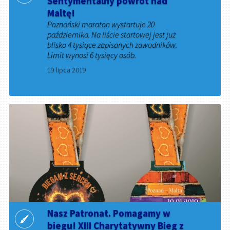
Sentymentalny powrót nad
Maltę!
Poznański maraton wystartuje 20
października. Na liście startowej jest już
blisko 4 tysiące zapisanych zawodników.
Limit wynosi 6 tysięcy osób.
19 lipca 2019
Nasz Patronat. Pomagamy w
biegu! XIII Charytatywny Bieg z