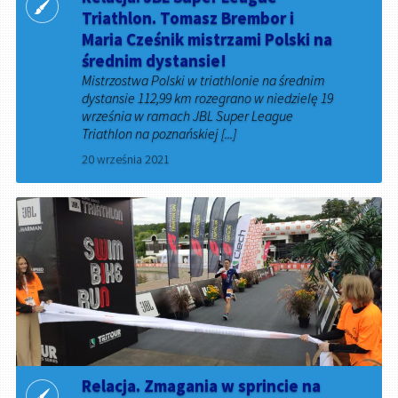
Triathlon. Tomasz Brembor i
Maria Cześnik mistrzami Polski na
średnim dystansie!
Mistrzostwa Polski w triathlonie na średnim
dystansie 112,99 km rozegrano w niedzielę 19
września w ramach JBL Super League
Triathlon na poznańskiej [...]
20 września 2021
Relacja. Zmagania w sprincie na