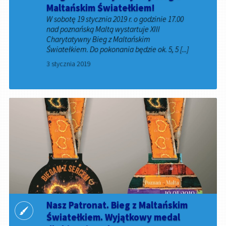
Maltańskim Światełkiem!
W sobotę 19 stycznia 2019 r. o godzinie 17.00
nad poznańską Maltą wystartuje XIII
Charytatywny Bieg z Maltańskim
Światełkiem. Do pokonania będzie ok. 5, 5 [...]
3 stycznia 2019
Nasz Patronat. Bieg z Maltańskim
Światełkiem. Wyjątkowy medal