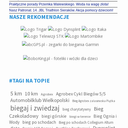
Praktyczne porady Przemka Walewskiego. Woda na wagę złota!
Nasz Patronat. 14. JBL Triathlon Sieraków. Akcja pomocy dzieciom!
NASZE REKOMENDACJE
#TAGI NA TOPIE
5 km
10 km
Agrobex Cykl Biegów 5/5
Agrobex
Automobilklub Wielkopolski
Bieg Agrobex zalasewska Piątka
biegaj i zwiedzaj
Bieg
bieg charytatywny
Czekoladowy
biegi górskie
Bieg Ognia i
biegi w terenie
bieg po schodach
Wody
Bieg po schodach Collegium Altum