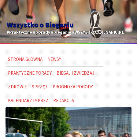
Wszystko o Bieganiu
#Praktyczne #porady #bieganie #WSZYSTKOOBIEGANIU.PL
STRONA GŁÓWNA
NEWSY
PRAKTYCZNE PORADY
BIEGAJ I ZWIEDZAJ
ZDROWIE
SPRZĘT
PROGNOZA POGODY
KALENDARZ IMPREZ
REDAKCJA