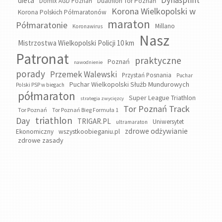
Dynasplint
dieta
Domix AGD Poznań
Duathlon Tor Poznań
Korona Wielkopolski w
Korona Polskich Półmaratonów
maraton
Półmaratonie
Millano
Koronawirus
Nasz
Mistrzostwa Wielkopolski Policji 10 km
Patronat
praktyczne
Poznań
nawodnienie
porady
Przemek Walewski
Przystań Posnania
Puchar
Puchar Wielkopolski Służb Mundurowych
Polski PSP w biegach
półmaraton
Super League Triathlon
strategia zwycięzcy
Tor Poznań Track
Tor Poznań
Tor Poznań Bieg Formuła 1
triathlon
Day
TRIGAR.PL
Uniwersytet
ultramaraton
zdrowe odżywianie
wszystkoobieganiu.pl
Ekonomiczny
zdrowe zasady