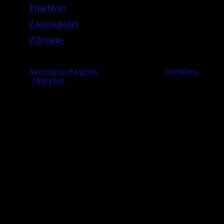
Triathlon
Zapowiedzi
Zdrowie
© 2026
Wszystko o Bieganiu
— Stworzone przez
WordPress
Szablon
ThemeIsle