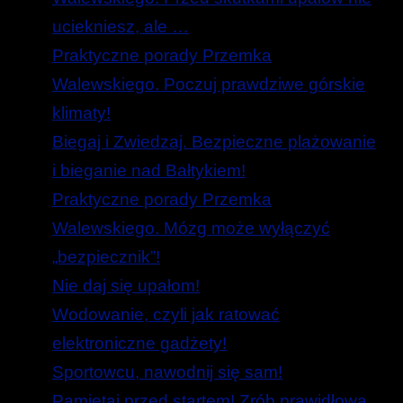
uciekniesz, ale …
Praktyczne porady Przemka
Walewskiego. Poczuj prawdziwe górskie
klimaty!
Biegaj i Zwiedzaj. Bezpieczne plażowanie
i bieganie nad Bałtykiem!
Praktyczne porady Przemka
Walewskiego. Mózg może wyłączyć
„bezpiecznik”!
Nie daj się upałom!
Wodowanie, czyli jak ratować
elektroniczne gadżety!
Sportowcu, nawodnij się sam!
Pamiętaj przed startem! Zrób prawidłową