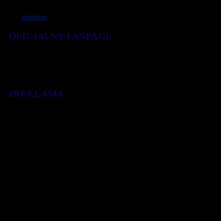
Więcej informacji: www.marathon.poznan.pl
Tagi:
maraton
OFICJALNY FANPAGE
#REKLAMA