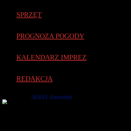
SPRZĘT
PROGNOZA POGODY
KALENDARZ IMPREZ
REDAKCJA
10 maja 2018 -
NEWSY
,
Zapowiedzi
Wystartowały zapisy na 19. PKO Poznań Maraton im. Macieja
Frankiewicza, który w tym roku odbędzie się 14 października.
Start zaplanowano z ulicy Grunwaldzkiej, a metę wzorem
poprzednich edycji na Placu Św. Marka na Międzynarodowych