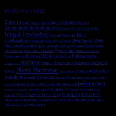
#TAGI NA TOPIE
5 km
10 km
Agrobex Cykl Biegów 5/5
Agrobex
Automobilklub Wielkopolski
Bieg Agrobex zalasewska Piątka
biegaj i zwiedzaj
Bieg
bieg charytatywny
Czekoladowy
biegi górskie
Bieg Ognia i Wody
biegi w terenie
bieg po schodach
dieta
Bieg po schodach Collegium Altum
Domix
Dynasplint
Duathlon Tor Poznań
Korona Polskich
AGD Poznań
Korona Wielkopolski w Półmaratonie
Półmaratonów
maraton
Mistrzostwa Wielkopolski Policji
Millano
Koronawirus
Nasz Patronat
praktyczne
10 km
Poznań
nawodnienie
porady
Przemek Walewski
Przystań Posnania
Puchar Polski PSP w
półmaraton
Puchar Wielkopolski Służb Mundurowych
biegach
Super League Triathlon
Tor Poznań
Tor Poznań Bieg
strategia zwycięzcy
triathlon
Tor Poznań Track Day
TRIGAR.PL
Formuła 1
zdrowe
Uniwersytet Ekonomiczny
wszystkoobieganiu.pl
ultramaraton
odżywianie
zdrowe zasady