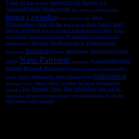
5 km
10 km
Agrobex Cykl Biegów 5/5
Agrobex
Automobilklub Wielkopolski
Bieg Agrobex zalasewska Piątka
biegaj i zwiedzaj
Bieg
bieg charytatywny
Czekoladowy
biegi górskie
Bieg Ognia i Wody
biegi w terenie
bieg po schodach
dieta
Bieg po schodach Collegium Altum
Domix
Dynasplint
Duathlon Tor Poznań
Korona Polskich
AGD Poznań
Korona Wielkopolski w Półmaratonie
Półmaratonów
maraton
Mistrzostwa Wielkopolski Policji
Millano
Koronawirus
Nasz Patronat
praktyczne
10 km
Poznań
nawodnienie
porady
Przemek Walewski
Przystań Posnania
Puchar Polski PSP w
półmaraton
Puchar Wielkopolski Służb Mundurowych
biegach
Super League Triathlon
Tor Poznań
Tor Poznań Bieg
strategia zwycięzcy
triathlon
Tor Poznań Track Day
TRIGAR.PL
Formuła 1
zdrowe
Uniwersytet Ekonomiczny
wszystkoobieganiu.pl
ultramaraton
odżywianie
zdrowe zasady