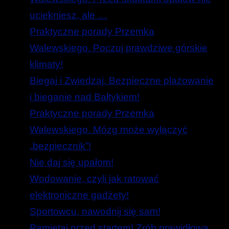
uciekniesz, ale …
Praktyczne porady Przemka
Walewskiego. Poczuj prawdziwe górskie
klimaty!
Biegaj i Zwiedzaj. Bezpieczne plażowanie
i bieganie nad Bałtykiem!
Praktyczne porady Przemka
Walewskiego. Mózg może wyłączyć
„bezpiecznik”!
Nie daj się upałom!
Wodowanie, czyli jak ratować
elektroniczne gadżety!
Sportowcu, nawodnij się sam!
Pamiętaj przed startem! Zrób prawidłową