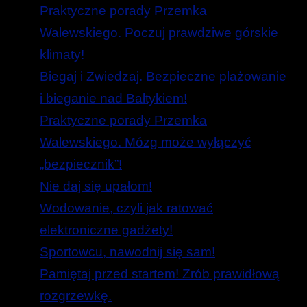
Praktyczne porady Przemka
Walewskiego. Poczuj prawdziwe górskie
klimaty!
Biegaj i Zwiedzaj. Bezpieczne plażowanie
i bieganie nad Bałtykiem!
Praktyczne porady Przemka
Walewskiego. Mózg może wyłączyć
„bezpiecznik”!
Nie daj się upałom!
Wodowanie, czyli jak ratować
elektroniczne gadżety!
Sportowcu, nawodnij się sam!
Pamiętaj przed startem! Zrób prawidłową
rozgrzewkę.