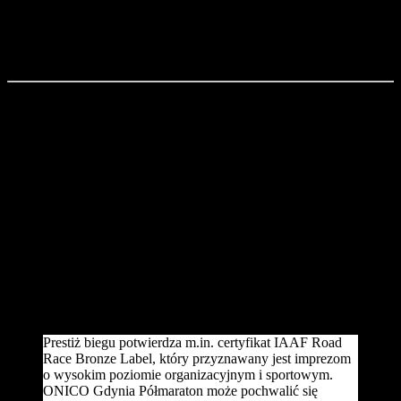
automatycznie przekształca się w #Gdynia2020.
– Za nami dopiero połowa dystansu. Ruszamy dalej z nową energią
i jestem przekonany, że nie zabraknie nam sił do samej mety – mówi
Marek Łucyk, dyrektor Gdyńskiego Centrum Sportu.
Półmaraton to bieg na długim dystansie, jednak historia „połówki”
w Gdyni jest jak rekord świata w sprincie. Pierwszy Gdynia
Półmaraton odbył się w 2016 roku i wzięło w nim udział ponad 4
000 biegaczy. W drugiej edycji wystartowało już 6 000. W
przyszłym roku bieg oraz towarzyszące mu wydarzenia
zaplanowano na 16-18 marca. Kolejny sukces frekwencyjny jest
pewny.
– Na tę chwilę zapisało się ponad 2 500 zawodników, a do startu
pozostały jeszcze cztery miesiące. W błyskawicznym tempie
zapracowaliśmy na miano jednego z najważniejszych biegów w
Polsce – mówi Michał Drelich z agencji marketingu sportowego
Sport Evolution, która odpowiada za organizację ONICO Gdynia
Półmaratonu.
Prestiż biegu potwierdza m.in. certyfikat IAAF Road
Race Bronze Label, który przyznawany jest imprezom
o wysokim poziomie organizacyjnym i sportowym.
ONICO Gdynia Półmaraton może pochwalić się