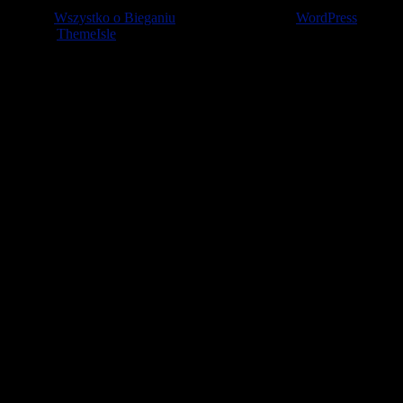
© 2026
Wszystko o Bieganiu
— Stworzone przez
WordPress
Szablon
ThemeIsle