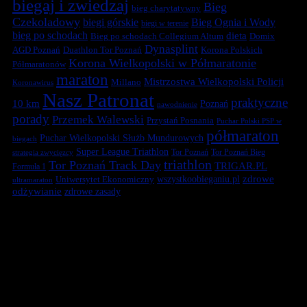
biegaj i zwiedzaj
Bieg
bieg charytatywny
Czekoladowy
biegi górskie
Bieg Ognia i Wody
biegi w terenie
bieg po schodach
dieta
Bieg po schodach Collegium Altum
Domix
Dynasplint
Duathlon Tor Poznań
Korona Polskich
AGD Poznań
Korona Wielkopolski w Półmaratonie
Półmaratonów
maraton
Mistrzostwa Wielkopolski Policji
Millano
Koronawirus
Nasz Patronat
praktyczne
10 km
Poznań
nawodnienie
porady
Przemek Walewski
Przystań Posnania
Puchar Polski PSP w
półmaraton
Puchar Wielkopolski Służb Mundurowych
biegach
Super League Triathlon
Tor Poznań
Tor Poznań Bieg
strategia zwycięzcy
triathlon
Tor Poznań Track Day
TRIGAR.PL
Formuła 1
zdrowe
Uniwersytet Ekonomiczny
wszystkoobieganiu.pl
ultramaraton
odżywianie
zdrowe zasady