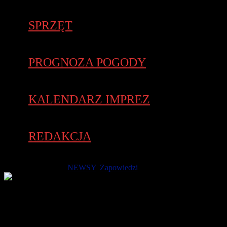
SPRZĘT
PROGNOZA POGODY
KALENDARZ IMPREZ
REDAKCJA
25 listopada 2017 -
NEWSY
,
Zapowiedzi
Skwer Kościuszki najważniejszym punktem na lekkoatletycznej
mapie świata? Dokładnie tak! W marcu 2020 roku Gdynia
będzie gospodarzem mistrzostw świata w półmaratonie – taką
decyzję podjęła Rada Międzynarodowego Stowarzyszenia