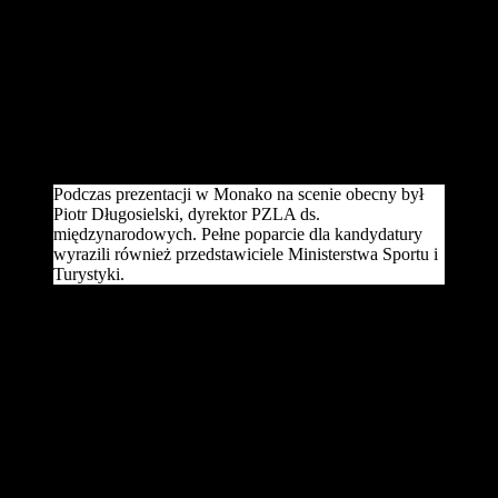
– Gdyńska oferta była świetnie przygotowana i bardzo cieszy mnie,
że zyskała uznanie w oczach władz światowej federacji. Cieszę się,
że kolejna wielka impreza lekkoatletyczna zagości w Polsce.
Gdynia z pewnością będzie doskonale przygotowana do mistrzostw
świata w półmaratonie, a ja mogę zapewnić, że Związek
zagwarantuje odpowiednie przygotowanie naszym czołowym
biegaczom, którzy wystartują w imprezie – mówi Krzysztof Kęcki,
dyrektor sportowy Polskiego Związku Lekkiej Atletyki.
Podczas prezentacji w Monako na scenie obecny był
Piotr Długosielski, dyrektor PZLA ds.
międzynarodowych. Pełne poparcie dla kandydatury
wyrazili również przedstawiciele Ministerstwa Sportu i
Turystyki.
Gdynię wspierała też Paula Radcliffe, rekordzistka świata w
maratonie kobiet. Brytyjka była jedną z ambasadorek polskiej
kandydatury i zachęcała do trzymania kciuków za miasto z
morza i marzeń.
Od samego początku Gdyni kibicowali także polscy sportowcy,
m.in.: Lidia Chojecka-Leandro, Anna Rogowska, Iwona
Guzowska, Jacek Wszoła, Adam Korol i Paweł Czapiewski.
Gdyńskiej kandydaturze towarzyszył hasztag
#KierunekGdynia2020, który w momencie osiągnięcia celu