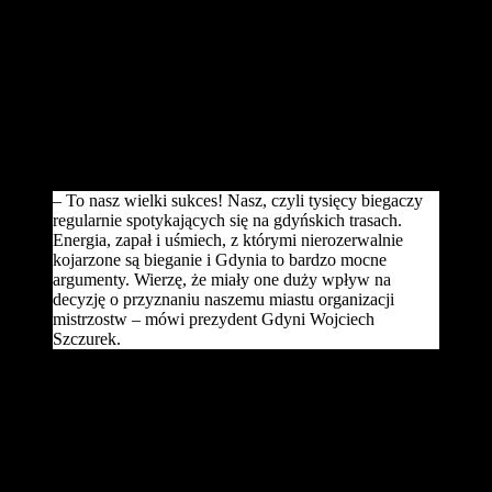
Federacji Lekkoatletycznych (IAAF) podczas posiedzenia w
Monako. O organizację wydarzenia ubiegały się również Kijów
i Bogota.
Mistrzostwa świata w półmaratonie to jedna z najważniejszych
imprez w lekkoatletycznym kalendarzu. Co dwa lata absolutna
czołówka biegaczy ze wszystkich kontynentów rywalizuje o medale
na dystansie 21,0975 km. W 2020 roku najlepsi z najlepszych
pobiegną ulicami Gdyni.
– To nasz wielki sukces! Nasz, czyli tysięcy biegaczy
regularnie spotykających się na gdyńskich trasach.
Energia, zapał i uśmiech, z którymi nierozerwalnie
kojarzone są bieganie i Gdynia to bardzo mocne
argumenty. Wierzę, że miały one duży wpływ na
decyzję o przyznaniu naszemu miastu organizacji
mistrzostw – mówi prezydent Gdyni Wojciech
Szczurek.
Gospodarza mistrzostw świata poznaliśmy w ostatni weekend
listopada, jednak proces wyboru był o wiele dłuższy. Nim Gdynia
stanęła w szranki z międzynarodowymi konkurentami, musiała
udowodnić wyższość w towarzystwie krajowym. W listopadzie
ubiegłego roku zarząd Polskiego Związku Lekkiej Atletyki (PZLA)
z grona, w którym znajdowały się również Sopot i Warszawa, jako