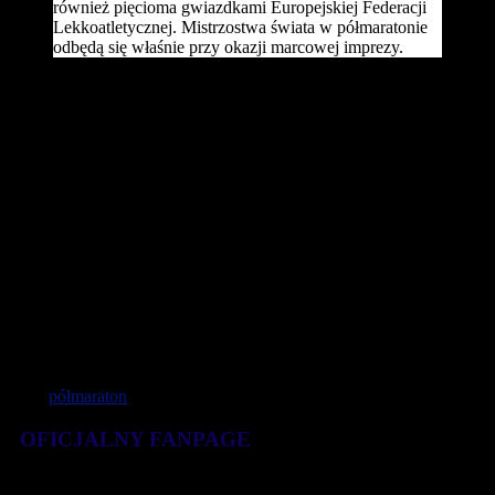
również pięcioma gwiazdkami Europejskiej Federacji
Lekkoatletycznej. Mistrzostwa świata w półmaratonie
odbędą się właśnie przy okazji marcowej imprezy.
Mistrzostwa świata w półmaratonie organizowane są od 1992 roku i
odbywają się co dwa lata. W zawodach startuje absolutna światowa
czołówka biegaczy, jednak tę samą trasę co profesjonaliści pokonują
również amatorzy. Ze wstępnych szacunków wynika, że za
niespełna trzy lata w Gdyni może wystartować nawet kilkanaście
tysięcy zawodników.
– Malownicza trasa, której początek i koniec znajduje się na
Skwerze Kościuszki, jest przygotowana na taką frekwencję –
zapewnia Marek Łucyk.
W 2016 roku biegaczy gościło Cardiff, w przyszłym roku
gospodarzem imprezy będzie Walencja. Aktualnym mistrzem świata
w półmaratonie jest Kenijczyk Geoffrey Kipsang.
Tagi:
półmaraton
OFICJALNY FANPAGE