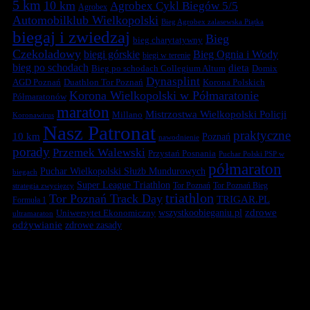
5 km
10 km
Agrobex Cykl Biegów 5/5
Agrobex
Automobilklub Wielkopolski
Bieg Agrobex zalasewska Piątka
biegaj i zwiedzaj
Bieg
bieg charytatywny
Czekoladowy
biegi górskie
Bieg Ognia i Wody
biegi w terenie
bieg po schodach
dieta
Bieg po schodach Collegium Altum
Domix
Dynasplint
Duathlon Tor Poznań
Korona Polskich
AGD Poznań
Korona Wielkopolski w Półmaratonie
Półmaratonów
maraton
Mistrzostwa Wielkopolski Policji
Millano
Koronawirus
Nasz Patronat
praktyczne
10 km
Poznań
nawodnienie
porady
Przemek Walewski
Przystań Posnania
Puchar Polski PSP w
półmaraton
Puchar Wielkopolski Służb Mundurowych
biegach
Super League Triathlon
Tor Poznań
Tor Poznań Bieg
strategia zwycięzcy
triathlon
Tor Poznań Track Day
TRIGAR.PL
Formuła 1
zdrowe
Uniwersytet Ekonomiczny
wszystkoobieganiu.pl
ultramaraton
odżywianie
zdrowe zasady