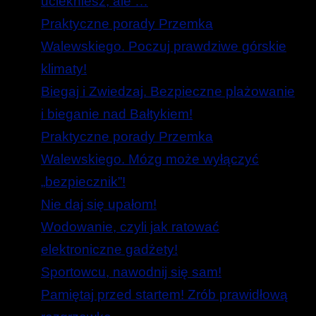
uciekniesz, ale …
Praktyczne porady Przemka
Walewskiego. Poczuj prawdziwe górskie
klimaty!
Biegaj i Zwiedzaj. Bezpieczne plażowanie
i bieganie nad Bałtykiem!
Praktyczne porady Przemka
Walewskiego. Mózg może wyłączyć
„bezpiecznik”!
Nie daj się upałom!
Wodowanie, czyli jak ratować
elektroniczne gadżety!
Sportowcu, nawodnij się sam!
Pamiętaj przed startem! Zrób prawidłową