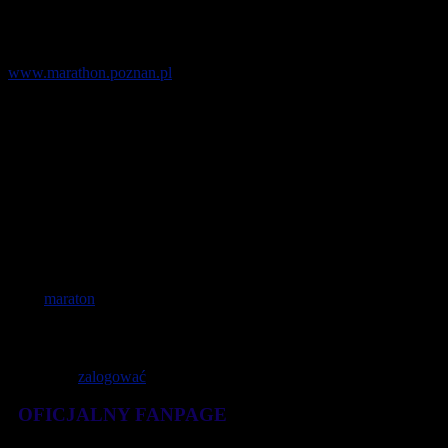
Szczegółowy przebieg trasy znajduje się na stronie:
www.marathon.poznan.pl
18.PKO Poznań Maraton odbędzie się 15 października. Zapisy
przyjmowane będą do 14 października lub do osiągnięcia
maksymalnego limitu zgłoszeń tj. 8000. Wspólnie z biegaczami
dystans 42,195 km pokonywać będą zawodnicy na wózkach.
Sponsorem Tytularnym maratonu jest PKO Bank Polski. Impreza
odbywa się pod Patronatem Prezydenta Miasta Poznania – Jacka
Jaśkowiaka.
Tagi:
maraton
Dodaj komentarz
Musisz się
zalogować
, aby móc dodać komentarz.
OFICJALNY FANPAGE