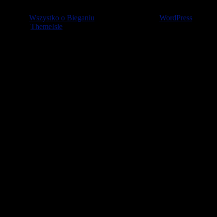
© 2026
Wszystko o Bieganiu
— Stworzone przez
WordPress
Szablon
ThemeIsle