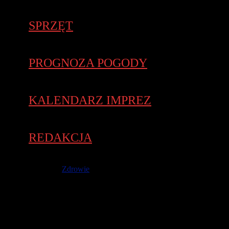
SPRZĘT
PROGNOZA POGODY
KALENDARZ IMPREZ
REDAKCJA
7 czerwca 2017 -
Zdrowie
Po kilkuletniej wędrówce różnymi ulicami stolicy Wielkopolski,
trasa poznańskiego maratonu osiągnęła poziom upragnionej dla
biegaczy stabilizacji. Odkąd maraton zagościł na
Międzynarodowych Targach Poznańskich, a trasę biegu
wyznacza jedna 42 km pętla, wszelkie wprowadzane zmiany