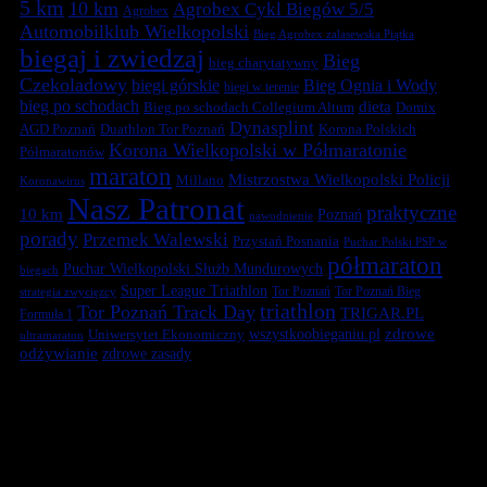
5 km
10 km
Agrobex Cykl Biegów 5/5
Agrobex
Automobilklub Wielkopolski
Bieg Agrobex zalasewska Piątka
biegaj i zwiedzaj
Bieg
bieg charytatywny
Czekoladowy
biegi górskie
Bieg Ognia i Wody
biegi w terenie
bieg po schodach
dieta
Bieg po schodach Collegium Altum
Domix
Dynasplint
Duathlon Tor Poznań
Korona Polskich
AGD Poznań
Korona Wielkopolski w Półmaratonie
Półmaratonów
maraton
Mistrzostwa Wielkopolski Policji
Millano
Koronawirus
Nasz Patronat
praktyczne
10 km
Poznań
nawodnienie
porady
Przemek Walewski
Przystań Posnania
Puchar Polski PSP w
półmaraton
Puchar Wielkopolski Służb Mundurowych
biegach
Super League Triathlon
Tor Poznań
Tor Poznań Bieg
strategia zwycięzcy
triathlon
Tor Poznań Track Day
TRIGAR.PL
Formuła 1
zdrowe
Uniwersytet Ekonomiczny
wszystkoobieganiu.pl
ultramaraton
odżywianie
zdrowe zasady