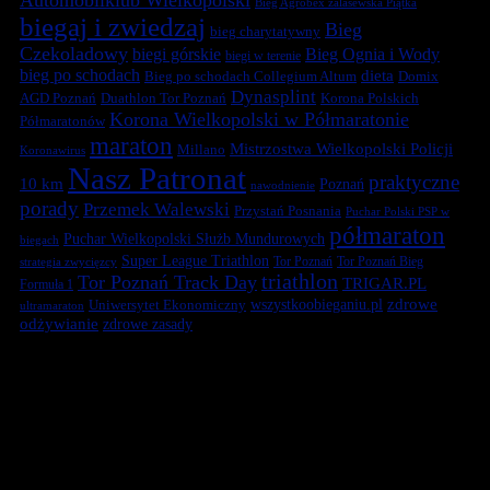
Automobilklub Wielkopolski
Bieg Agrobex zalasewska Piątka
biegaj i zwiedzaj
Bieg
bieg charytatywny
Czekoladowy
biegi górskie
Bieg Ognia i Wody
biegi w terenie
bieg po schodach
dieta
Bieg po schodach Collegium Altum
Domix
Dynasplint
Duathlon Tor Poznań
Korona Polskich
AGD Poznań
Korona Wielkopolski w Półmaratonie
Półmaratonów
maraton
Mistrzostwa Wielkopolski Policji
Millano
Koronawirus
Nasz Patronat
praktyczne
10 km
Poznań
nawodnienie
porady
Przemek Walewski
Przystań Posnania
Puchar Polski PSP w
półmaraton
Puchar Wielkopolski Służb Mundurowych
biegach
Super League Triathlon
Tor Poznań
Tor Poznań Bieg
strategia zwycięzcy
triathlon
Tor Poznań Track Day
TRIGAR.PL
Formuła 1
zdrowe
Uniwersytet Ekonomiczny
wszystkoobieganiu.pl
ultramaraton
odżywianie
zdrowe zasady