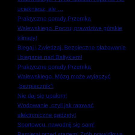
uciekniesz, ale …
Praktyczne porady Przemka
Walewskiego. Poczuj prawdziwe górskie
klimaty!
Biegaj i Zwiedzaj. Bezpieczne plażowanie
i bieganie nad Bałtykiem!
Praktyczne porady Przemka
Walewskiego. Mózg może wyłączyć
„bezpiecznik”!
Nie daj się upałom!
Wodowanie, czyli jak ratować
elektroniczne gadżety!
Sportowcu, nawodnij się sam!
Pamiętaj przed startem! Zrób prawidłową