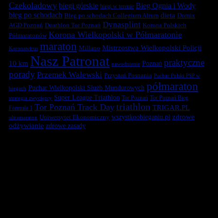
Czekoladowy
biegi górskie
Bieg Ognia i Wody
biegi w terenie
bieg po schodach
dieta
Bieg po schodach Collegium Altum
Domix
Dynasplint
Duathlon Tor Poznań
Korona Polskich
AGD Poznań
Korona Wielkopolski w Półmaratonie
Półmaratonów
maraton
Mistrzostwa Wielkopolski Policji
Millano
Koronawirus
Nasz Patronat
praktyczne
10 km
Poznań
nawodnienie
porady
Przemek Walewski
Przystań Posnania
Puchar Polski PSP w
półmaraton
Puchar Wielkopolski Służb Mundurowych
biegach
Super League Triathlon
Tor Poznań
Tor Poznań Bieg
strategia zwycięzcy
triathlon
Tor Poznań Track Day
TRIGAR.PL
Formuła 1
zdrowe
Uniwersytet Ekonomiczny
wszystkoobieganiu.pl
ultramaraton
odżywianie
zdrowe zasady