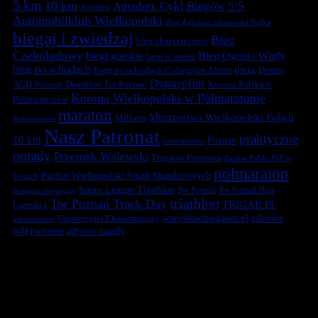
5 km
10 km
Agrobex Cykl Biegów 5/5
Agrobex
Automobilklub Wielkopolski
Bieg Agrobex zalasewska Piątka
biegaj i zwiedzaj
Bieg
bieg charytatywny
Czekoladowy
biegi górskie
Bieg Ognia i Wody
biegi w terenie
bieg po schodach
dieta
Bieg po schodach Collegium Altum
Domix
Dynasplint
Duathlon Tor Poznań
Korona Polskich
AGD Poznań
Korona Wielkopolski w Półmaratonie
Półmaratonów
maraton
Mistrzostwa Wielkopolski Policji
Millano
Koronawirus
Nasz Patronat
praktyczne
10 km
Poznań
nawodnienie
porady
Przemek Walewski
Przystań Posnania
Puchar Polski PSP w
półmaraton
Puchar Wielkopolski Służb Mundurowych
biegach
Super League Triathlon
Tor Poznań
Tor Poznań Bieg
strategia zwycięzcy
triathlon
Tor Poznań Track Day
TRIGAR.PL
Formuła 1
zdrowe
Uniwersytet Ekonomiczny
wszystkoobieganiu.pl
ultramaraton
odżywianie
zdrowe zasady