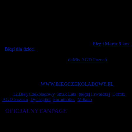
mamy nadzieję, że już na Walentynki w przyszłym roku
spotkamy się na tradycyjnej trasie w Poznaniu.
W pakietach
nie zabraknie czekoladowych rarytasów od Millano.
Choć pandemia koronawirusa tak wiele zmieniła wokół nas, to
jednak nie pozbawiła nas radości z aktywnego spędzania wolnego
czasu. Wkrótce zaprezentujemy unikatowy medal, który będzie
przypominał nam o wakacyjnych wyzwaniach. Szczegóły
dotyczące startu znajdują się w Regulaminach –
Bieg i Marsz 5 km
i
Biegi dla dzieci
Na bieżąco będziemy informować Was o
niespodziankach i konkursie dla uczestników, w którym główna
nagroda została ufundowana przez
doMix AGD Poznań
Zapisy na biegi dla dzieci ruszą 1 czerwca na ... Dzień
Szczegóły na
WWW.BIEGCZEKOLADOWY.PL
Tagi:
12.Bieg Czekoladowy-Smak Lata
,
biegaj i zwiedzaj
,
Domix
AGD Poznań
,
Dynasplint
,
Formthotics
,
Millano
OFICJALNY FANPAGE