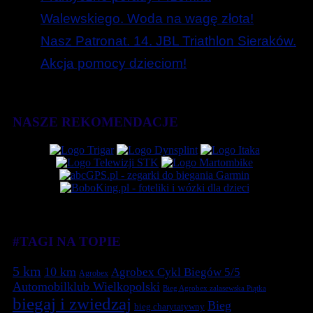
Walewskiego. Woda na wagę złota!
Nasz Patronat. 14. JBL Triathlon Sieraków.
Akcja pomocy dzieciom!
NASZE REKOMENDACJE
#TAGI NA TOPIE
5 km
10 km
Agrobex Cykl Biegów 5/5
Agrobex
Automobilklub Wielkopolski
Bieg Agrobex zalasewska Piątka
biegaj i zwiedzaj
Bieg
bieg charytatywny