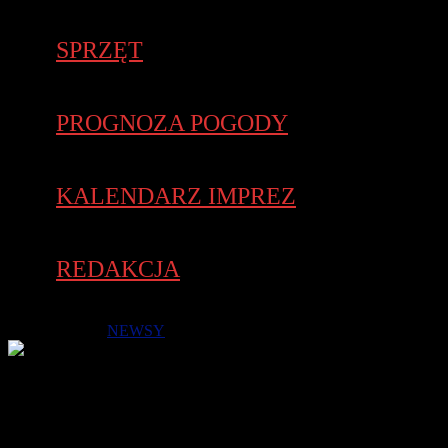
SPRZĘT
PROGNOZA POGODY
KALENDARZ IMPREZ
REDAKCJA
22 maja 2021 -
NEWSY
Startujemy 27 czerwca! Wreszcie początek wakacji 🙂
Rozpoczniemy go tradycyjnie na sportowo! Poczujmy radość ze
wspólnego biegania! Zawsze razem, choć jeszcze wirtualnie, ale