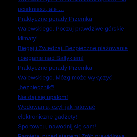
uciekniesz, ale …
Praktyczne porady Przemka
Walewskiego. Poczuj prawdziwe górskie
klimaty!
Biegaj i Zwiedzaj. Bezpieczne plażowanie
i bieganie nad Bałtykiem!
Praktyczne porady Przemka
Walewskiego. Mózg może wyłączyć
„bezpiecznik”!
Nie daj się upałom!
Wodowanie, czyli jak ratować
elektroniczne gadżety!
Sportowcu, nawodnij się sam!
Pamiętaj przed startem! Zrób prawidłową