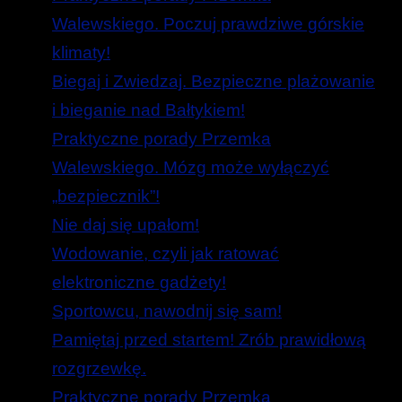
Walewskiego. Poczuj prawdziwe górskie
klimaty!
Biegaj i Zwiedzaj. Bezpieczne plażowanie
i bieganie nad Bałtykiem!
Praktyczne porady Przemka
Walewskiego. Mózg może wyłączyć
„bezpiecznik”!
Nie daj się upałom!
Wodowanie, czyli jak ratować
elektroniczne gadżety!
Sportowcu, nawodnij się sam!
Pamiętaj przed startem! Zrób prawidłową
rozgrzewkę.
Praktyczne porady Przemka