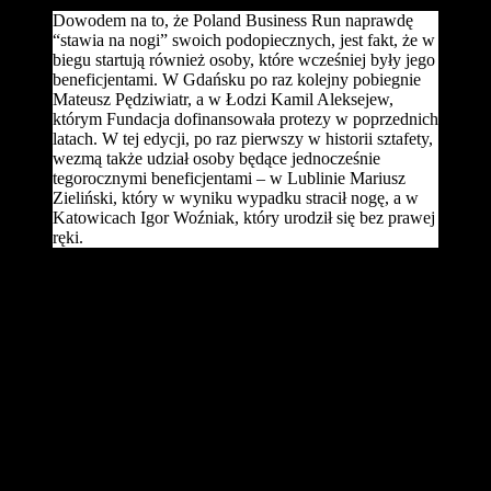
Dowodem na to, że Poland Business Run naprawdę
“stawia na nogi” swoich podopiecznych, jest fakt, że w
biegu startują również osoby, które wcześniej były jego
beneficjentami. W Gdańsku po raz kolejny pobiegnie
Mateusz Pędziwiatr, a w Łodzi Kamil Aleksejew,
którym Fundacja dofinansowała protezy w poprzednich
latach. W tej edycji, po raz pierwszy w historii sztafety,
wezmą także udział osoby będące jednocześnie
tegorocznymi beneficjentami – w Lublinie Mariusz
Zieliński, który w wyniku wypadku stracił nogę, a w
Katowicach Igor Woźniak, który urodził się bez prawej
ręki.
W każdym z miast 5-osobowe drużyny wystartują punktualnie o
10:30. Około 12:30 odbędzie się ogłoszenie wyników i wręczenie
nagród. Na teren imprezy organizatorzy zapraszają wszystkich
mieszkańców miasta, nie tylko osoby, które biorą udziału w biegu –
na miejscu zaplanowano dla wszystkich ciekawe atrakcje.