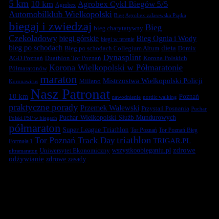
5 km
10 km
Agrobex Cykl Biegów 5/5
Agrobex
Automobilklub Wielkopolski
Bieg Agrobex zalasewska Piątka
biegaj i zwiedzaj
Bieg
bieg charytatywny
Czekoladowy
biegi górskie
Bieg Ognia i Wody
biegi w terenie
bieg po schodach
dieta
Bieg po schodach Collegium Altum
Domix
Dynasplint
Duathlon Tor Poznań
Korona Polskich
AGD Poznań
Korona Wielkopolski w Półmaratonie
Półmaratonów
maraton
Mistrzostwa Wielkopolski Policji
Millano
Koronawirus
Nasz Patronat
10 km
Poznań
nawodnienie
nordic walking
praktyczne porady
Przemek Walewski
Przystań Posnania
Puchar
Puchar Wielkopolski Służb Mundurowych
Polski PSP w biegach
półmaraton
Super League Triathlon
Tor Poznań
Tor Poznań Bieg
triathlon
Tor Poznań Track Day
TRIGAR.PL
Formuła 1
zdrowe
Uniwersytet Ekonomiczny
wszystkoobieganiu.pl
ultramaraton
odżywianie
zdrowe zasady