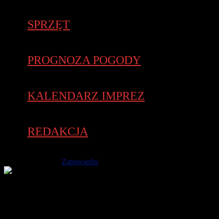
SPRZĘT
PROGNOZA POGODY
KALENDARZ IMPREZ
REDAKCJA
30 sierpnia 2018 -
Zapowiedzi
W niedzielę, 2 września, o godz. 10:30 jednocześnie w 9
miastach Polski rusza 7. edycja charytatywnego biegu Poland
Business Run. Biznesowa sztafeta cieszy się coraz większym