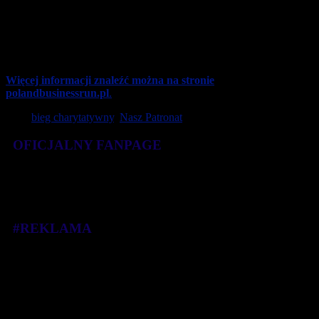
Więcej informacji znaleźć można na stronie
polandbusinessrun.pl
.
Tagi:
bieg charytatywny
,
Nasz Patronat
OFICJALNY FANPAGE
#REKLAMA