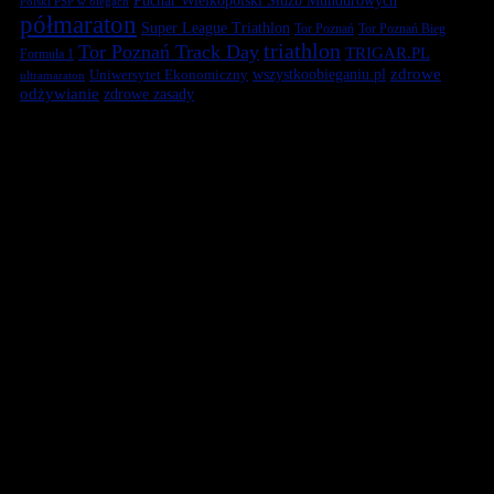
Polski PSP w biegach
półmaraton
Super League Triathlon
Tor Poznań
Tor Poznań Bieg
triathlon
Tor Poznań Track Day
TRIGAR.PL
Formuła 1
zdrowe
Uniwersytet Ekonomiczny
wszystkoobieganiu.pl
ultramaraton
odżywianie
zdrowe zasady