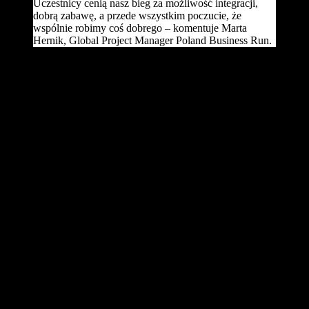
Uczestnicy cenią nasz bieg za możliwość integracji,
dobrą zabawę, a przede wszystkim poczucie, że
wspólnie robimy coś dobrego – komentuje Marta
Hernik, Global Project Manager Poland Business Run.
Pobiegną nie tylko drużyny z dużych międzynarodowych
korporacji, ale także pracownicy mniejszych przedsiębiorstw,
sportowcy, aktorzy i ludzie kultury. Główne hasło biegu brzmi
„Pobiegniesz, pomożesz”, ponieważ celem organizatora – Fundacji
Poland Business Run – jest wsparcie osób z niepełnosprawnościami
narządów ruchu.
– Niewiele osób zdaje sobie sprawę, że ceny profesjonalnych protez
wahają się od kilkunastu do nawet kilkuset tysięcy złotych. Taki
koszt przekracza możliwości finansowe wielu osób, a bez sprzętu
ortopedycznego czy kompleksowej rehabilitacji powrót do życia
sprzed wypadku lub choroby jest praktycznie niemożliwy. Właśnie
w takich sytuacjach pomaga nasza Fundacja. Od pierwszej edycji
biegu udało się już zmienić życie ponad 350 osób – mówi
Agnieszka Pleti, prezes Fundacji Poland Business Run. – Ogromnie
się cieszymy, widząc, że z roku na rok dołącza do nas coraz więcej
biegaczy, którym nie jest obojętny los osób z niepełnosprawnością
ruchową. Dzięki temu nasi beneficjenci mogą nie tylko wrócić do
codziennych zajęć, ale realizować swoje marzenia – dodaje
organizatorka.