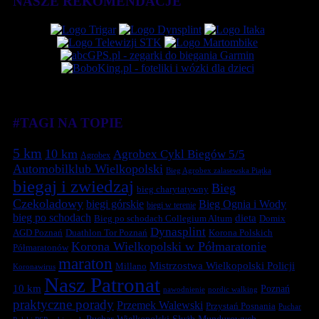
NASZE REKOMENDACJE
#TAGI NA TOPIE
5 km
10 km
Agrobex Cykl Biegów 5/5
Agrobex
Automobilklub Wielkopolski
Bieg Agrobex zalasewska Piątka
biegaj i zwiedzaj
Bieg
bieg charytatywny
Czekoladowy
biegi górskie
Bieg Ognia i Wody
biegi w terenie
bieg po schodach
dieta
Bieg po schodach Collegium Altum
Domix
Dynasplint
Duathlon Tor Poznań
Korona Polskich
AGD Poznań
Korona Wielkopolski w Półmaratonie
Półmaratonów
maraton
Mistrzostwa Wielkopolski Policji
Millano
Koronawirus
Nasz Patronat
10 km
Poznań
nawodnienie
nordic walking
praktyczne porady
Przemek Walewski
Przystań Posnania
Puchar
Puchar Wielkopolski Służb Mundurowych