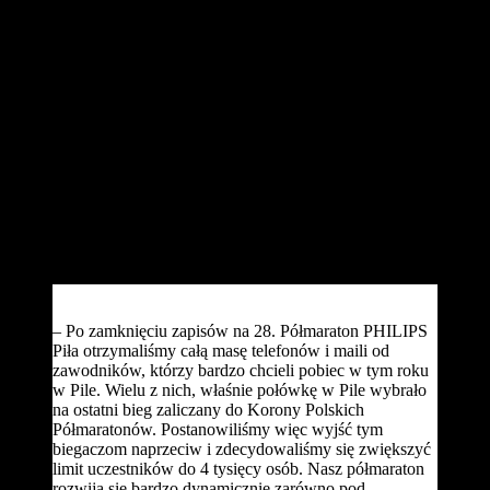
Półmaraton w Pile to jedna z najstarszych imprez biegowych w
Polsce i drugi najchętniej wybierany bieg przez zdobywców
Korony Polskich Półmaratonów. Możliwość skompletowania
kolejnego biegu do odznaki Korony Polskich Półmaratonów nie jest
jednak jedynym powodem, dla którego zawodnicy tak chętnie
przyjeżdżają do Piły. Popularność pilskiego półmaratonu wynika
również z płaskiej i szybkiej trasy, która sprzyja osiąganiu dobrych
wyników i poprawianiu rekordów życiowych. Kolejnym atutem jest
także termin zawodów, który biegacze wybierają na sprawdzenie
swojej formy przed jesiennymi maratonami.
Aktualna opłata startowa wynosi 75 złotych i taka wysokość
wpisowego będzie obowiązywać do 7 lipca, o ile wcześniej zapisy
nie zostaną zamknięte z uwagi na brak miejsc.
– Po zamknięciu zapisów na 28. Półmaraton PHILIPS
Piła otrzymaliśmy całą masę telefonów i maili od
zawodników, którzy bardzo chcieli pobiec w tym roku
w Pile. Wielu z nich, właśnie połówkę w Pile wybrało
na ostatni bieg zaliczany do Korony Polskich
Półmaratonów. Postanowiliśmy więc wyjść tym
biegaczom naprzeciw i zdecydowaliśmy się zwiększyć
limit uczestników do 4 tysięcy osób. Nasz półmaraton
rozwija się bardzo dynamicznie zarówno pod