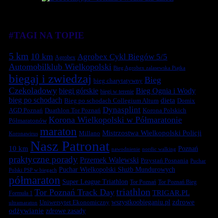
#TAGI NA TOPIE
5 km
10 km
Agrobex Cykl Biegów 5/5
Agrobex
Automobilklub Wielkopolski
Bieg Agrobex zalasewska Piątka
biegaj i zwiedzaj
Bieg
bieg charytatywny
Czekoladowy
biegi górskie
Bieg Ognia i Wody
biegi w terenie
bieg po schodach
dieta
Bieg po schodach Collegium Altum
Domix
Dynasplint
Duathlon Tor Poznań
Korona Polskich
AGD Poznań
Korona Wielkopolski w Półmaratonie
Półmaratonów
maraton
Mistrzostwa Wielkopolski Policji
Millano
Koronawirus
Nasz Patronat
10 km
Poznań
nawodnienie
nordic walking
praktyczne porady
Przemek Walewski
Przystań Posnania
Puchar
Puchar Wielkopolski Służb Mundurowych
Polski PSP w biegach
półmaraton
Super League Triathlon
Tor Poznań
Tor Poznań Bieg
triathlon
Tor Poznań Track Day
TRIGAR.PL
Formuła 1
zdrowe
Uniwersytet Ekonomiczny
wszystkoobieganiu.pl
ultramaraton
odżywianie
zdrowe zasady