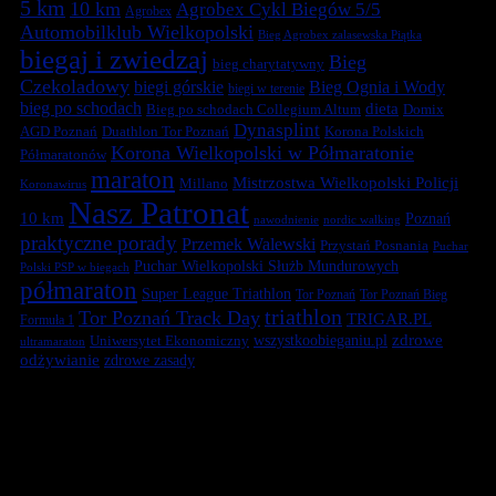
5 km
10 km
Agrobex Cykl Biegów 5/5
Agrobex
Automobilklub Wielkopolski
Bieg Agrobex zalasewska Piątka
biegaj i zwiedzaj
Bieg
bieg charytatywny
Czekoladowy
biegi górskie
Bieg Ognia i Wody
biegi w terenie
bieg po schodach
dieta
Bieg po schodach Collegium Altum
Domix
Dynasplint
Duathlon Tor Poznań
Korona Polskich
AGD Poznań
Korona Wielkopolski w Półmaratonie
Półmaratonów
maraton
Mistrzostwa Wielkopolski Policji
Millano
Koronawirus
Nasz Patronat
10 km
Poznań
nawodnienie
nordic walking
praktyczne porady
Przemek Walewski
Przystań Posnania
Puchar
Puchar Wielkopolski Służb Mundurowych
Polski PSP w biegach
półmaraton
Super League Triathlon
Tor Poznań
Tor Poznań Bieg
triathlon
Tor Poznań Track Day
TRIGAR.PL
Formuła 1
zdrowe
Uniwersytet Ekonomiczny
wszystkoobieganiu.pl
ultramaraton
odżywianie
zdrowe zasady