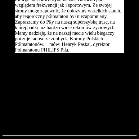
względem frekwencji jak i sportowym. Ze swojej
strony mogę zapewnić, że dołożymy wszelkich starań,
aby tegoroczny półmaraton był niezapomniany.
Zapraszamy do Piły na naszą superszybką trasę, na
której padło już bardzo wiele rekordów życiowych.
Mamy nadzieję, że na naszej mecie wielu biegaczy
poczuje radość ze zdobycia Korony Polskich
Półmaratonów. – mówi Henryk Paskal, dyrektor
Półmaratonu PHILIPS Piła.
28. Półmaraton PHILIPS Piła odbędzie się na trasie posiadającej
atesty IAAF, AIMS oraz PZLA. Jak co roku podczas pilskiej
„połówki” odbędą się Mistrzostwa Polski w Półmaratonie, a oprócz
tego rywalizacja będzie toczyć się również w ramach Pucharu
Komendanta Policji, Otwartych Mistrzostw Studentów i
Nauczycieli Akademickich Uczelni oraz Mistrzostw Wojska
Polskiego w Półmaratonie.
Na liście startowej widnieje w tej chwili 3534 nazwisk, w tym 2525
mężczyzn i 1009 kobiet. Najliczniejszymi kategoriami wiekowymi
będą M30 – 942 wśród mężczyzn oraz K30 – 439 wśród pań.
Najstarszymi zawodnikami na trasie będzie czterech panów
startujących w kategorii M75, a najstarszymi zawodniczkami w
stawce 16 biegaczek w kategorii K60.