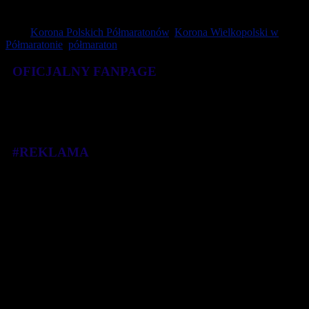
polskich maratończyków w historii polskiej lekkiej atletyki.
Tagi:
Korona Polskich Półmaratonów
,
Korona Wielkopolski w
Półmaratonie
,
półmaraton
OFICJALNY FANPAGE
#REKLAMA