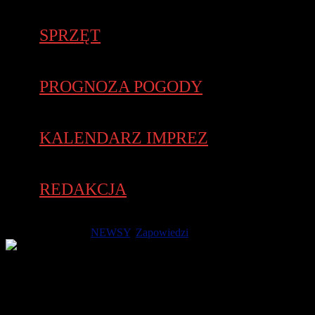
SPRZĘT
PROGNOZA POGODY
KALENDARZ IMPREZ
REDAKCJA
27 czerwca 2018 -
NEWSY
,
Zapowiedzi
W związku z osiągnięciem limitu 3,5 tysiąca uczestników
organizatorzy 28. Międzynarodowego Półmaratonu PHILIPS
Piła zdecydowali się udostępnić pulę dodatkowych 500
pakietów startowych. Dzięki temu w pilskiej połówce, która