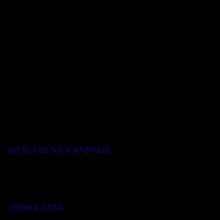
wypadom nad jezioro, a [...]
31 maja 2019
OFICJALNY FANPAGE
#REKLAMA