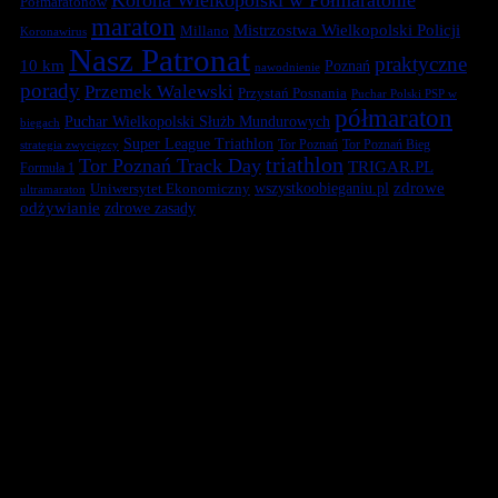
Półmaratonów
maraton
Mistrzostwa Wielkopolski Policji
Millano
Koronawirus
Nasz Patronat
praktyczne
10 km
Poznań
nawodnienie
porady
Przemek Walewski
Przystań Posnania
Puchar Polski PSP w
półmaraton
Puchar Wielkopolski Służb Mundurowych
biegach
Super League Triathlon
Tor Poznań
Tor Poznań Bieg
strategia zwycięzcy
triathlon
Tor Poznań Track Day
TRIGAR.PL
Formuła 1
zdrowe
Uniwersytet Ekonomiczny
wszystkoobieganiu.pl
ultramaraton
odżywianie
zdrowe zasady