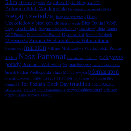
5 km
10 km
Agrobex Cykl Biegów 5/5
Agrobex
Automobilklub Wielkopolski
Bieg Agrobex zalasewska Piątka
biegaj i zwiedzaj
Bieg
bieg charytatywny
Czekoladowy
biegi górskie
Bieg Ognia i Wody
biegi w terenie
bieg po schodach
dieta
Bieg po schodach Collegium Altum
Domix
Dynasplint
Duathlon Tor Poznań
Korona Polskich
AGD Poznań
Korona Wielkopolski w Półmaratonie
Półmaratonów
maraton
Mistrzostwa Wielkopolski Policji
Millano
Koronawirus
Nasz Patronat
praktyczne
10 km
Poznań
nawodnienie
porady
Przemek Walewski
Przystań Posnania
Puchar Polski PSP w
półmaraton
Puchar Wielkopolski Służb Mundurowych
biegach
Super League Triathlon
Tor Poznań
Tor Poznań Bieg
strategia zwycięzcy
triathlon
Tor Poznań Track Day
TRIGAR.PL
Formuła 1
zdrowe
Uniwersytet Ekonomiczny
wszystkoobieganiu.pl
ultramaraton
odżywianie
zdrowe zasady