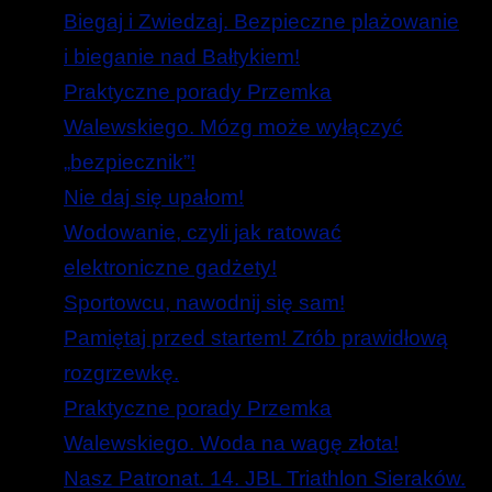
Biegaj i Zwiedzaj. Bezpieczne plażowanie
i bieganie nad Bałtykiem!
Praktyczne porady Przemka
Walewskiego. Mózg może wyłączyć
„bezpiecznik”!
Nie daj się upałom!
Wodowanie, czyli jak ratować
elektroniczne gadżety!
Sportowcu, nawodnij się sam!
Pamiętaj przed startem! Zrób prawidłową
rozgrzewkę.
Praktyczne porady Przemka
Walewskiego. Woda na wagę złota!
Nasz Patronat. 14. JBL Triathlon Sieraków.