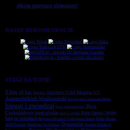
Akcja pomocy dzieciom!
NASZE REKOMENDACJE
#TAGI NA TOPIE
5 km
10 km
Agrobex Cykl Biegów 5/5
Agrobex
Automobilklub Wielkopolski
Bieg Agrobex zalasewska Piątka
biegaj i zwiedzaj
Bieg
bieg charytatywny
Czekoladowy
biegi górskie
Bieg Ognia i Wody
biegi w terenie
bieg po schodach
dieta
Bieg po schodach Collegium Altum
Domix
Dynasplint
Duathlon Tor Poznań
Korona Polskich
AGD Poznań
Korona Wielkopolski w Półmaratonie