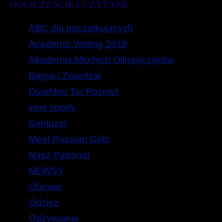
#NAJCZĘŚCIEJ CZYTANE
ABC dla początkujących
Academic Writing 2018
Akademia Młodych Olimpijczyków
Biegaj i Zwiedzaj
Duathlon Tor Poznań
inne sporty
Kontuzje
Meet Russian Girls
Nasz Patronat
NEWSY
Obuwie
Odzież
Odżywianie