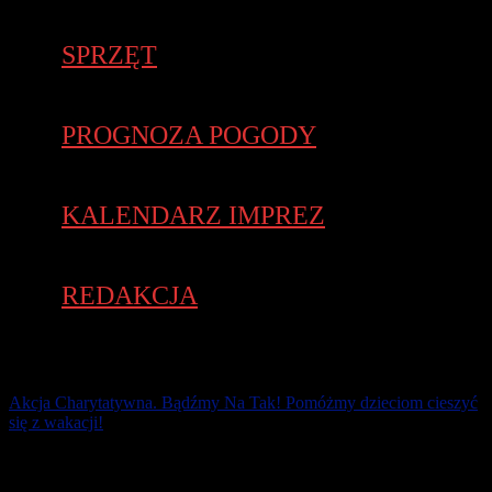
SPRZĘT
PROGNOZA POGODY
KALENDARZ IMPREZ
REDAKCJA
Akcja Charytatywna. Bądźmy Na Tak! Pomóżmy dzieciom cieszyć
się z wakacji!
Nasz Patronat. Są takie wyjątkowe miesiące w roku – miesiące
letnie i ciepłe.Miesiące sprzyjające ogniskom, piknikom, grillom,