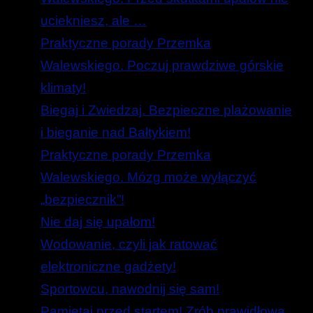
uciekniesz, ale …
Praktyczne porady Przemka
Walewskiego. Poczuj prawdziwe górskie
klimaty!
Biegaj i Zwiedzaj. Bezpieczne plażowanie
i bieganie nad Bałtykiem!
Praktyczne porady Przemka
Walewskiego. Mózg może wyłączyć
„bezpiecznik”!
Nie daj się upałom!
Wodowanie, czyli jak ratować
elektroniczne gadżety!
Sportowcu, nawodnij się sam!
Pamiętaj przed startem! Zrób prawidłową