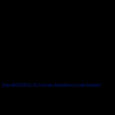
godzin wieczornych potrwa pierwsza w [...]
9 sierpnia 2021
Enea IRONMAN 70.3 Gdynia. Rekordowy wynik Frodeno!
Jan Frodeno zwyciężył w piątej edycji zawodów Enea IRONMAN
70.3 Gdynia, uzyskując kosmiczny czas 3:39:35 i dosłownie
miażdżąc dotychczasowy rekord [...]
12 sierpnia 2019