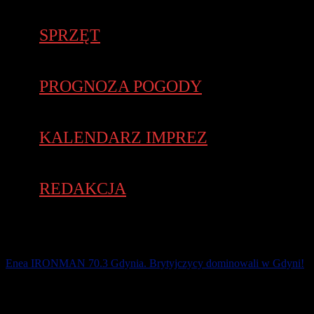
SPRZĘT
PROGNOZA POGODY
KALENDARZ IMPREZ
REDAKCJA
​Enea IRONMAN 70.3 Gdynia. Brytyjczycy dominowali w Gdyni!
Brytyjczycy Lucy Hall i James Teagle zwyciężyli w tegorocznej
edycji zawodów Enea IRONMAN 70.3 Gdynia. Do późnych