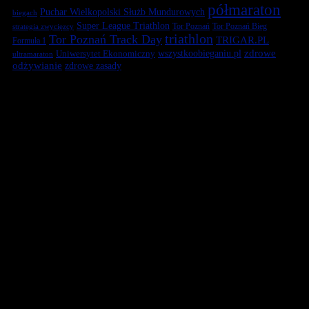
półmaraton
Puchar Wielkopolski Służb Mundurowych
biegach
Super League Triathlon
Tor Poznań
Tor Poznań Bieg
strategia zwycięzcy
triathlon
Tor Poznań Track Day
TRIGAR.PL
Formuła 1
zdrowe
Uniwersytet Ekonomiczny
wszystkoobieganiu.pl
ultramaraton
odżywianie
zdrowe zasady