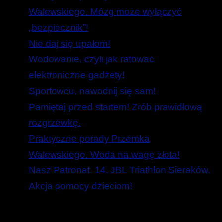
Walewskiego. Mózg może wyłączyć
„bezpiecznik”!
Nie daj się upałom!
Wodowanie, czyli jak ratować
elektroniczne gadżety!
Sportowcu, nawodnij się sam!
Pamiętaj przed startem! Zrób prawidłową
rozgrzewkę.
Praktyczne porady Przemka
Walewskiego. Woda na wagę złota!
Nasz Patronat. 14. JBL Triathlon Sieraków.
Akcja pomocy dzieciom!