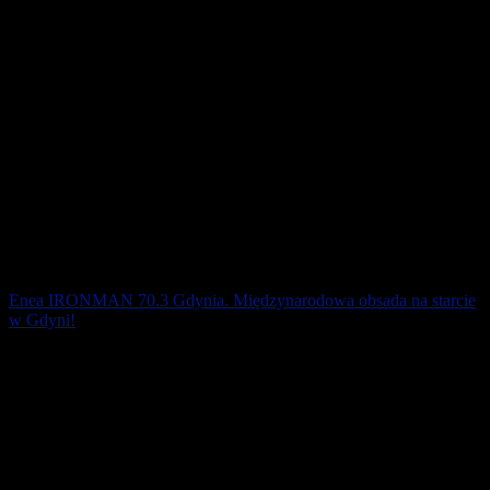
Enea IRONMAN 70.3 Gdynia. Międzynarodowa obsada na starcie
w Gdyni!
Na głównym dystansie IRONMAN 70.3 wystartuje ponad 2100
zawodników z 56 krajów świata. Obcokrajowcy stanowią w tym
roku aż 35 proc. wszystkich uczestników.
1 sierpnia 2019