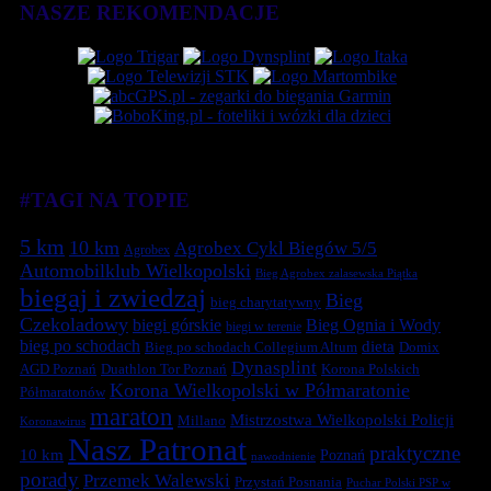
NASZE REKOMENDACJE
#TAGI NA TOPIE
5 km
10 km
Agrobex Cykl Biegów 5/5
Agrobex
Automobilklub Wielkopolski
Bieg Agrobex zalasewska Piątka
biegaj i zwiedzaj
Bieg
bieg charytatywny
Czekoladowy
biegi górskie
Bieg Ognia i Wody
biegi w terenie
bieg po schodach
dieta
Bieg po schodach Collegium Altum
Domix
Dynasplint
Duathlon Tor Poznań
Korona Polskich
AGD Poznań
Korona Wielkopolski w Półmaratonie
Półmaratonów
maraton
Mistrzostwa Wielkopolski Policji
Millano
Koronawirus
Nasz Patronat
praktyczne
10 km
Poznań
nawodnienie
porady
Przemek Walewski
Przystań Posnania
Puchar Polski PSP w