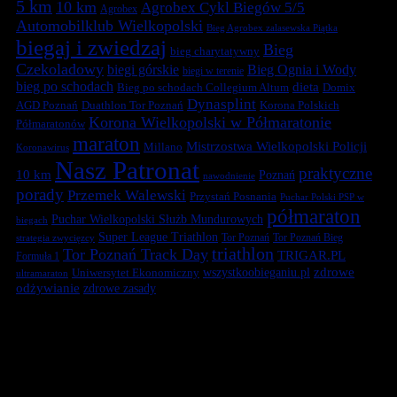
5 km
10 km
Agrobex Cykl Biegów 5/5
Agrobex
Automobilklub Wielkopolski
Bieg Agrobex zalasewska Piątka
biegaj i zwiedzaj
Bieg
bieg charytatywny
Czekoladowy
biegi górskie
Bieg Ognia i Wody
biegi w terenie
bieg po schodach
dieta
Bieg po schodach Collegium Altum
Domix
Dynasplint
Duathlon Tor Poznań
Korona Polskich
AGD Poznań
Korona Wielkopolski w Półmaratonie
Półmaratonów
maraton
Mistrzostwa Wielkopolski Policji
Millano
Koronawirus
Nasz Patronat
praktyczne
10 km
Poznań
nawodnienie
porady
Przemek Walewski
Przystań Posnania
Puchar Polski PSP w
półmaraton
Puchar Wielkopolski Służb Mundurowych
biegach
Super League Triathlon
Tor Poznań
Tor Poznań Bieg
strategia zwycięzcy
triathlon
Tor Poznań Track Day
TRIGAR.PL
Formuła 1
zdrowe
Uniwersytet Ekonomiczny
wszystkoobieganiu.pl
ultramaraton
odżywianie
zdrowe zasady