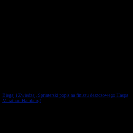
osiągnął znakomity czas [...]
25 kwietnia 2022
Biegaj i Zwiedzaj. Sprinterski popis na finiszu deszczowego Haspa
Marathon Hamburg!
W deszczowych warunkach ubiegłoroczny triumfator Tadu Abate
wygrał w sprinterskim stylu na finiszu uzyskując czas 2:08:25. Jego
rodak Ayele Abshero minął [...]
28 kwietnia 2019