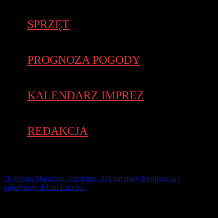
SPRZĘT
PROGNOZA POGODY
KALENDARZ IMPREZ
REDAKCJA
36.Haspa Marathon Hamburg. Rekord trasy Kenijczyka i
najszybszy debiut Etiopki!
Rekord trasy Eliuda Kipchoge z 2013 r. – 2:05:30 został pobity o
prawie minutę przez przez Kenijczyka Cybriana Kotuta, który