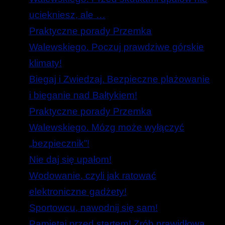
uciekniesz, ale …
Praktyczne porady Przemka
Walewskiego. Poczuj prawdziwe górskie
klimaty!
Biegaj i Zwiedzaj. Bezpieczne plażowanie
i bieganie nad Bałtykiem!
Praktyczne porady Przemka
Walewskiego. Mózg może wyłączyć
„bezpiecznik”!
Nie daj się upałom!
Wodowanie, czyli jak ratować
elektroniczne gadżety!
Sportowcu, nawodnij się sam!
Pamiętaj przed startem! Zrób prawidłową