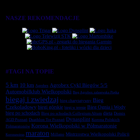
NASZE REKOMENDACJE
#TAGI NA TOPIE
5 km
10 km
Agrobex Cykl Biegów 5/5
Agrobex
Automobilklub Wielkopolski
Bieg Agrobex zalasewska Piątka
biegaj i zwiedzaj
Bieg
bieg charytatywny
Czekoladowy
biegi górskie
Bieg Ognia i Wody
biegi w terenie
bieg po schodach
dieta
Bieg po schodach Collegium Altum
Domix
Dynasplint
Duathlon Tor Poznań
Korona Polskich
AGD Poznań
Korona Wielkopolski w Półmaratonie
Półmaratonów
maraton
Mistrzostwa Wielkopolski Policji
Millano
Koronawirus