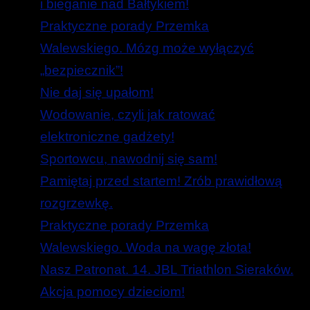
i bieganie nad Bałtykiem!
Praktyczne porady Przemka
Walewskiego. Mózg może wyłączyć
„bezpiecznik”!
Nie daj się upałom!
Wodowanie, czyli jak ratować
elektroniczne gadżety!
Sportowcu, nawodnij się sam!
Pamiętaj przed startem! Zrób prawidłową
rozgrzewkę.
Praktyczne porady Przemka
Walewskiego. Woda na wagę złota!
Nasz Patronat. 14. JBL Triathlon Sieraków.
Akcja pomocy dzieciom!