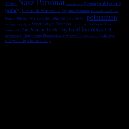
Nasz Patronat
praktyczne
10 km
Poznań
nawodnienie
porady
Przemek Walewski
Przystań Posnania
Puchar Polski PSP w
półmaraton
Puchar Wielkopolski Służb Mundurowych
biegach
Super League Triathlon
Tor Poznań
Tor Poznań Bieg
strategia zwycięzcy
triathlon
Tor Poznań Track Day
TRIGAR.PL
Formuła 1
zdrowe
Uniwersytet Ekonomiczny
wszystkoobieganiu.pl
ultramaraton
odżywianie
zdrowe zasady