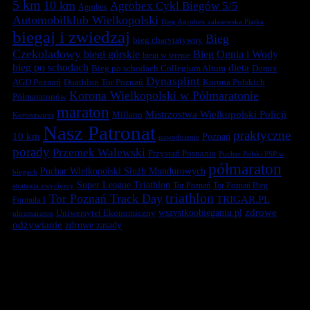
5 km
10 km
Agrobex Cykl Biegów 5/5
Agrobex
Automobilklub Wielkopolski
Bieg Agrobex zalasewska Piątka
biegaj i zwiedzaj
Bieg
bieg charytatywny
Czekoladowy
biegi górskie
Bieg Ognia i Wody
biegi w terenie
bieg po schodach
dieta
Bieg po schodach Collegium Altum
Domix
Dynasplint
Duathlon Tor Poznań
Korona Polskich
AGD Poznań
Korona Wielkopolski w Półmaratonie
Półmaratonów
maraton
Mistrzostwa Wielkopolski Policji
Millano
Koronawirus
Nasz Patronat
praktyczne
10 km
Poznań
nawodnienie
porady
Przemek Walewski
Przystań Posnania
Puchar Polski PSP w
półmaraton
Puchar Wielkopolski Służb Mundurowych
biegach
Super League Triathlon
Tor Poznań
Tor Poznań Bieg
strategia zwycięzcy
triathlon
Tor Poznań Track Day
TRIGAR.PL
Formuła 1
zdrowe
Uniwersytet Ekonomiczny
wszystkoobieganiu.pl
ultramaraton
odżywianie
zdrowe zasady