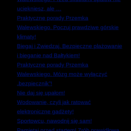
uciekniesz, ale …
Praktyczne porady Przemka
Walewskiego. Poczuj prawdziwe górskie
klimaty!
Biegaj i Zwiedzaj. Bezpieczne plażowanie
i bieganie nad Bałtykiem!
Praktyczne porady Przemka
Walewskiego. Mózg może wyłączyć
„bezpiecznik”!
Nie daj się upałom!
Wodowanie, czyli jak ratować
elektroniczne gadżety!
Sportowcu, nawodnij się sam!
Pamiętaj przed startem! Zrób prawidłową