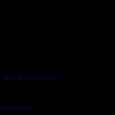
czasie 18:23. Drugie miejsce zajął [...]
11 sierpnia 2020
OFICJALNY FANPAGE
#REKLAMA