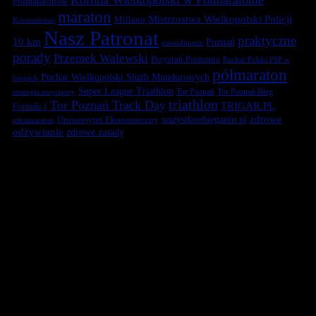
Półmaratonów
maraton
Mistrzostwa Wielkopolski Policji
Millano
Koronawirus
Nasz Patronat
praktyczne
10 km
Poznań
nawodnienie
porady
Przemek Walewski
Przystań Posnania
Puchar Polski PSP w
półmaraton
Puchar Wielkopolski Służb Mundurowych
biegach
Super League Triathlon
Tor Poznań
Tor Poznań Bieg
strategia zwycięzcy
triathlon
Tor Poznań Track Day
TRIGAR.PL
Formuła 1
zdrowe
Uniwersytet Ekonomiczny
wszystkoobieganiu.pl
ultramaraton
odżywianie
zdrowe zasady