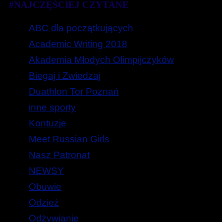
#NAJCZĘŚCIEJ CZYTANE
ABC dla początkujących
Academic Writing 2018
Akademia Młodych Olimpijczyków
Biegaj i Zwiedzaj
Duathlon Tor Poznań
inne sporty
Kontuzje
Meet Russian Girls
Nasz Patronat
NEWSY
Obuwie
Odzież
Odżywianie