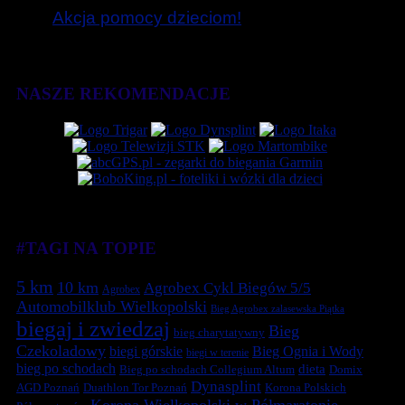
Akcja pomocy dzieciom!
NASZE REKOMENDACJE
#TAGI NA TOPIE
5 km
10 km
Agrobex Cykl Biegów 5/5
Agrobex
Automobilklub Wielkopolski
Bieg Agrobex zalasewska Piątka
biegaj i zwiedzaj
Bieg
bieg charytatywny
Czekoladowy
biegi górskie
Bieg Ognia i Wody
biegi w terenie
bieg po schodach
dieta
Bieg po schodach Collegium Altum
Domix
Dynasplint
Duathlon Tor Poznań
Korona Polskich
AGD Poznań
Korona Wielkopolski w Półmaratonie