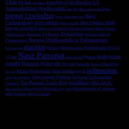
5 km
10 km
Agrobex Cykl Biegów 5/5
Agrobex
Automobilklub Wielkopolski
Bieg Agrobex zalasewska Piątka
biegaj i zwiedzaj
Bieg
bieg charytatywny
Czekoladowy
biegi górskie
Bieg Ognia i Wody
biegi w terenie
bieg po schodach
dieta
Bieg po schodach Collegium Altum
Domix
Dynasplint
Duathlon Tor Poznań
Korona Polskich
AGD Poznań
Korona Wielkopolski w Półmaratonie
Półmaratonów
maraton
Mistrzostwa Wielkopolski Policji
Millano
Koronawirus
Nasz Patronat
praktyczne
10 km
Poznań
nawodnienie
porady
Przemek Walewski
Przystań Posnania
Puchar Polski PSP w
półmaraton
Puchar Wielkopolski Służb Mundurowych
biegach
Super League Triathlon
Tor Poznań
Tor Poznań Bieg
strategia zwycięzcy
triathlon
Tor Poznań Track Day
TRIGAR.PL
Formuła 1
zdrowe
Uniwersytet Ekonomiczny
wszystkoobieganiu.pl
ultramaraton
odżywianie
zdrowe zasady