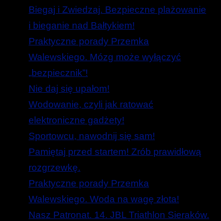
Biegaj i Zwiedzaj. Bezpieczne plażowanie
i bieganie nad Bałtykiem!
Praktyczne porady Przemka
Walewskiego. Mózg może wyłączyć
„bezpiecznik”!
Nie daj się upałom!
Wodowanie, czyli jak ratować
elektroniczne gadżety!
Sportowcu, nawodnij się sam!
Pamiętaj przed startem! Zrób prawidłową
rozgrzewkę.
Praktyczne porady Przemka
Walewskiego. Woda na wagę złota!
Nasz Patronat. 14. JBL Triathlon Sieraków.