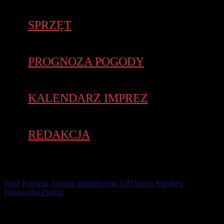
SPRZĘT
PROGNOZA POGODY
KALENDARZ IMPREZ
REDAKCJA
Nasz Patronat. Gorąca atmosfera na VIII Biegu Agrobex
Piastowska Piątka!
VIII Bieg AGROBEX Piastowska Piątka w Pobiedziskach wygrał
Marcin Stokowski. Najlepszy zawodnik przebiegł dystans 5 km w