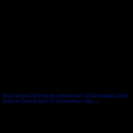
Nasz Patronat. Nie tylko dwa rekordy trasy III Biegu Ognia i Wody
10 km na Torze Poznań! To był wyjątkowy bieg …
To był wyjątkowy bieg! Jeden z nielicznych w tym roku w Polsce
szybkich biegów na atestowanej trasie 10 km. Po wprowadzeniu
obostrzeń ” strefy” [...]
18 października 2020