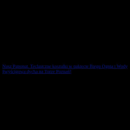
Nasz Patronat. Techniczne koszulki w pakiecie Biegu Ognia i Wody
#wyścigowa dycha na Torze Poznań!
Już 6 października na Torze Poznań wystartuje I Bieg Ognia i Wody
#wyścigowa dycha na dystansie 10 km. Trasa posiada atest PZLA.
To znakomita okazja do [...]
26 września 2018