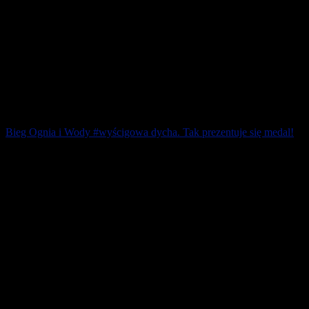
Bieg Ognia i Wody #wyścigowa dycha. Tak prezentuje się medal!
Już 6 października na Torze Poznań odbędzie się I Bieg Ognia i
Wody na atestowanej trasie 10 km. Wyścigowa „dycha” to
znakomita okazja do „życiówek”! [...]
4 września 2018