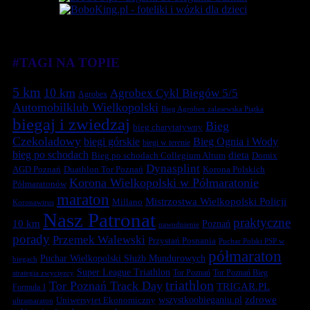
#TAGI NA TOPIE
5 km
10 km
Agrobex Cykl Biegów 5/5
Agrobex
Automobilklub Wielkopolski
Bieg Agrobex zalasewska Piątka
biegaj i zwiedzaj
Bieg
bieg charytatywny
Czekoladowy
biegi górskie
Bieg Ognia i Wody
biegi w terenie
bieg po schodach
dieta
Bieg po schodach Collegium Altum
Domix
Dynasplint
Duathlon Tor Poznań
Korona Polskich
AGD Poznań
Korona Wielkopolski w Półmaratonie
Półmaratonów
maraton
Mistrzostwa Wielkopolski Policji
Millano
Koronawirus
Nasz Patronat
praktyczne
10 km
Poznań
nawodnienie
porady
Przemek Walewski
Przystań Posnania
Puchar Polski PSP w
półmaraton
Puchar Wielkopolski Służb Mundurowych
biegach
Super League Triathlon
Tor Poznań
Tor Poznań Bieg
strategia zwycięzcy
triathlon
Tor Poznań Track Day
TRIGAR.PL
Formuła 1
zdrowe
Uniwersytet Ekonomiczny
wszystkoobieganiu.pl
ultramaraton