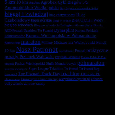
5 km
10 km
Agrobex Cykl Biegów 5/5
Agrobex
Automobilklub Wielkopolski
Bieg Agrobex zalasewska Piątka
biegaj i zwiedzaj
Bieg
bieg charytatywny
Czekoladowy
biegi górskie
Bieg Ognia i Wody
biegi w terenie
bieg po schodach
dieta
Bieg po schodach Collegium Altum
Domix
Dynasplint
Duathlon Tor Poznań
Korona Polskich
AGD Poznań
Korona Wielkopolski w Półmaratonie
Półmaratonów
maraton
Mistrzostwa Wielkopolski Policji
Millano
Koronawirus
Nasz Patronat
praktyczne
10 km
Poznań
nawodnienie
porady
Przemek Walewski
Przystań Posnania
Puchar Polski PSP w
półmaraton
Puchar Wielkopolski Służb Mundurowych
biegach
Super League Triathlon
Tor Poznań
Tor Poznań Bieg
strategia zwycięzcy
triathlon
Tor Poznań Track Day
TRIGAR.PL
Formuła 1
zdrowe
Uniwersytet Ekonomiczny
wszystkoobieganiu.pl
ultramaraton
odżywianie
zdrowe zasady