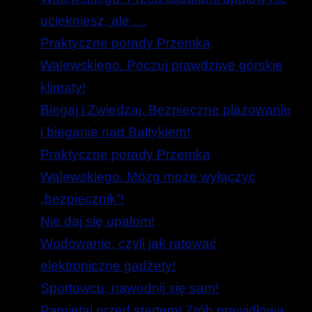
uciekniesz, ale …
Praktyczne porady Przemka
Walewskiego. Poczuj prawdziwe górskie
klimaty!
Biegaj i Zwiedzaj. Bezpieczne plażowanie
i bieganie nad Bałtykiem!
Praktyczne porady Przemka
Walewskiego. Mózg może wyłączyć
„bezpiecznik”!
Nie daj się upałom!
Wodowanie, czyli jak ratować
elektroniczne gadżety!
Sportowcu, nawodnij się sam!
Pamiętaj przed startem! Zrób prawidłową