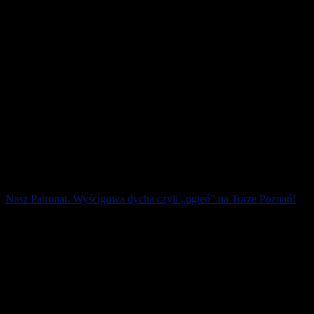
Nasz Patronat. Wyścigowa dycha czyli „ogień” na Torze Poznań!
Na trasie I Biegu Ognia i Wody #wyścigowa dycha był prawdziwy
ogień! Szybki wyścigowy tor sprzyjał nie tylko dobrym wynikom,
ale też uzyskaniu wielu [...]
8 października 2018