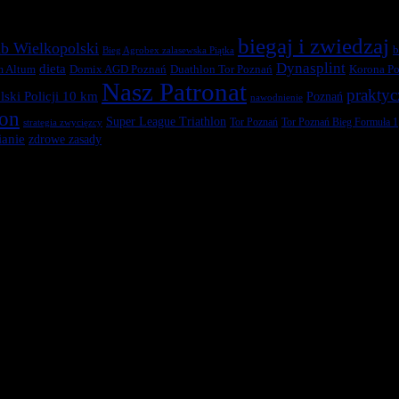
biegaj i zwiedzaj
b Wielkopolski
b
Bieg Agrobex zalasewska Piątka
Dynasplint
dieta
Duathlon Tor Poznań
Korona Po
m Altum
Domix AGD Poznań
Nasz Patronat
praktyc
ski Policji 10 km
Poznań
nawodnienie
ton
Super League Triathlon
Tor Poznań
Tor Poznań Bieg Formuła 1
strategia zwycięzcy
anie
zdrowe zasady