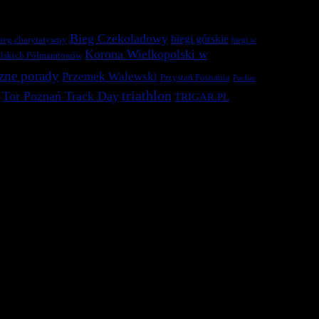
Bieg Czekoladowy
biegi górskie
ieg charytatywny
biegi w
Korona Wielkopolski w
lskich Półmaratonów
zne porady
Przemek Walewski
Przystań Posnania
Puchar
triathlon
Tor Poznań Track Day
TRIGAR.PL