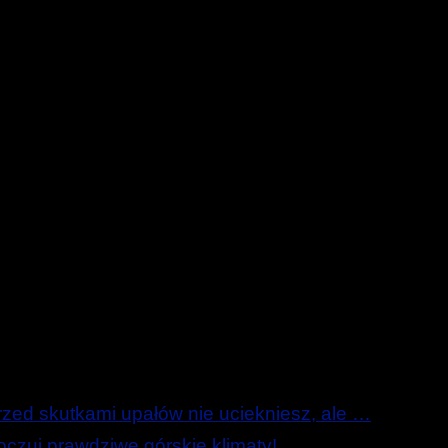
ed skutkami upałów nie uciekniesz, ale …
zuj prawdziwe górskie klimaty!