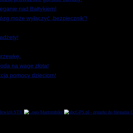
ieganie nad Bałtykiem!
zg może wyłączyć „bezpiecznik”!
adżety!
grzewkę.
oda na wagę złota!
Akcja pomocy dzieciom!