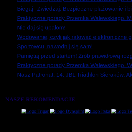
Biegaj i Zwiedzaj. Bezpieczne plażowanie i b
Praktyczne porady Przemka Walewskiego. Mó
Nie daj się upałom!
Wodowanie, czyli jak ratować elektroniczne g
Sportowcu, nawodnij się sam!
Pamiętaj przed startem! Zrób prawidłową roz
Praktyczne porady Przemka Walewskiego. W
Nasz Patronat. 14. JBL Triathlon Sieraków. 
NASZE REKOMENDACJE