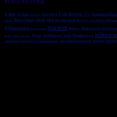
#TAGI NA TOPIE
5 km
10 km
Automobilklu
Agrobex Cykl Biegów 5/5
Agrobex
Bieg Ognia i Wody
bieg po schodach
terenie
Bieg po schodach Collegiu
maraton
Półmaratonie
Mistrzostwa Wielkopol
Millano
Koronawirus
półmara
Puchar Wielkopolski Służb Mundurowych
Polski PSP w biegach
zdrowe odżywi
Uniwersytet Ekonomiczny
wszystkoobieganiu.pl
ultramaraton