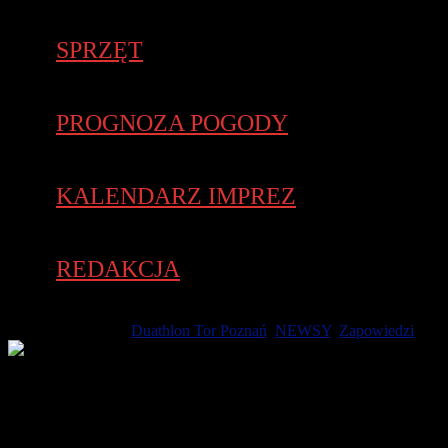
SPRZĘT
PROGNOZA POGODY
KALENDARZ IMPREZ
REDAKCJA
17 kwietnia 2023 -
Duathlon Tor Poznań
,
NEWSY
,
Zapowiedzi
To będzie kolejna okazja do pobicia rekordów życiowych,
ponieważ wyścigowy Tor Poznań sprzyja szybkiemu ściganiu
się. Na tym samym torze ścigać się będą w lipcu także kolarze