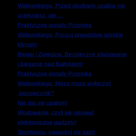
Walewskiego. Przed skutkami upałów nie
uciekniesz, ale …
Praktyczne porady Przemka
Walewskiego. Poczuj prawdziwe górskie
klimaty!
Biegaj i Zwiedzaj. Bezpieczne plażowanie
i bieganie nad Bałtykiem!
Praktyczne porady Przemka
Walewskiego. Mózg może wyłączyć
„bezpiecznik”!
Nie daj się upałom!
Wodowanie, czyli jak ratować
elektroniczne gadżety!
Sportowcu, nawodnij się sam!