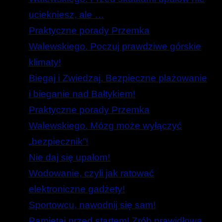
uciekniesz, ale …
Praktyczne porady Przemka
Walewskiego. Poczuj prawdziwe górskie
klimaty!
Biegaj i Zwiedzaj. Bezpieczne plażowanie
i bieganie nad Bałtykiem!
Praktyczne porady Przemka
Walewskiego. Mózg może wyłączyć
„bezpiecznik”!
Nie daj się upałom!
Wodowanie, czyli jak ratować
elektroniczne gadżety!
Sportowcu, nawodnij się sam!
Pamiętaj przed startem! Zrób prawidłową