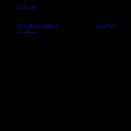
Zdrowie
© 2026
Wszystko o Bieganiu
— Stworzone przez
WordPress
Szablon
ThemeIsle