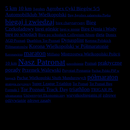
5 km
10 km
Agrobex Cykl Biegów 5/5
Agrobex
Automobilklub Wielkopolski
Bieg Agrobex zalasewska Piątka
biegaj i zwiedzaj
Bieg
bieg charytatywny
Czekoladowy
biegi górskie
Bieg Ognia i Wody
biegi w terenie
bieg po schodach
dieta
Bieg po schodach Collegium Altum
Domix
Dynasplint
Duathlon Tor Poznań
Korona Polskich
AGD Poznań
Korona Wielkopolski w Półmaratonie
Półmaratonów
maraton
Mistrzostwa Wielkopolski Policji
Millano
Koronawirus
Nasz Patronat
praktyczne
10 km
Poznań
nawodnienie
porady
Przemek Walewski
Przystań Posnania
Puchar Polski PSP w
półmaraton
Puchar Wielkopolski Służb Mundurowych
biegach
Super League Triathlon
Tor Poznań
Tor Poznań Bieg
strategia zwycięzcy
triathlon
Tor Poznań Track Day
TRIGAR.PL
Formuła 1
zdrowe
Uniwersytet Ekonomiczny
wszystkoobieganiu.pl
ultramaraton
odżywianie
zdrowe zasady