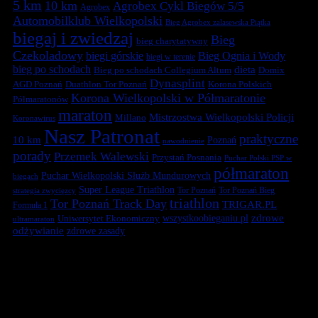
5 km
10 km
Agrobex Cykl Biegów 5/5
Agrobex
Automobilklub Wielkopolski
Bieg Agrobex zalasewska Piątka
biegaj i zwiedzaj
Bieg
bieg charytatywny
Czekoladowy
biegi górskie
Bieg Ognia i Wody
biegi w terenie
bieg po schodach
dieta
Bieg po schodach Collegium Altum
Domix
Dynasplint
Duathlon Tor Poznań
Korona Polskich
AGD Poznań
Korona Wielkopolski w Półmaratonie
Półmaratonów
maraton
Mistrzostwa Wielkopolski Policji
Millano
Koronawirus
Nasz Patronat
praktyczne
10 km
Poznań
nawodnienie
porady
Przemek Walewski
Przystań Posnania
Puchar Polski PSP w
półmaraton
Puchar Wielkopolski Służb Mundurowych
biegach
Super League Triathlon
Tor Poznań
Tor Poznań Bieg
strategia zwycięzcy
triathlon
Tor Poznań Track Day
TRIGAR.PL
Formuła 1
zdrowe
Uniwersytet Ekonomiczny
wszystkoobieganiu.pl
ultramaraton
odżywianie
zdrowe zasady