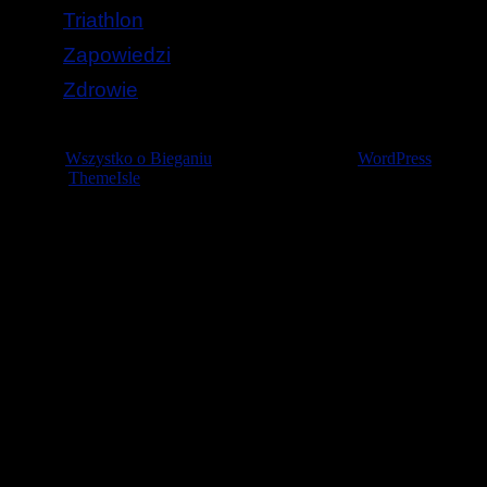
Triathlon
Zapowiedzi
Zdrowie
© 2026
Wszystko o Bieganiu
— Stworzone przez
WordPress
Szablon
ThemeIsle