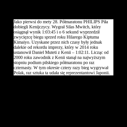
Maratonie Warszawskim. Brązowy medal Mistrzostw Polski z
czasem 1:07:21 wywalczył Kamil Karbowiak, dla którego było to
pierwsze podium w seniorskim bieganiu.
Jako pierwsi do mety 28. Półmaratonu PHILIPS Piła
dobiegli Kenijczycy. Wygrał Silas Mwitch, który
osiągnął wynik 1:03:45 i o 6 sekund wyprzedził
zwycięzcę biegu sprzed roku Hilarego Kiptuma
Kimaiyo. Uzyskane przez nich czasy były jednak
dalekie od rekordu imprezy, który w 2014 roku
ustanowił Daniel Muteti z Kenii – 1:02:11. Licząc od
2000 roku zawodnik z Kenii stanął na najwyższym
stopniu podium pilskiego półmaratonu po raz
czternasty. W tym okresie cztery razy bieg wygrywał
Polak, raz sztuka ta udała się reprezentantowi Japonii.
Rywalizacja kobiet była zacięta, a do walki o tytuł Mistrzyni Polski
zgodnie z przewidywaniami włączyła się Izabela Trzaskalska oraz
Paulina Kaczyńska. Obie zawodniczki praktycznie do ostatniej
prostej biegły razem, a sprawa zwycięstwa rozstrzygnęła się na
finiszu. Więcej sił w samej końcówce zachowała Paulina
Kaczyńska, która wygrywając w Pile z wynikiem 1:14:28 sięgnęła
po swój pierwszy tytuł Mistrzyni Polski w Półmaratonie. Złoto
zdobyte w Pile to dla niej czwarty medal wywalczony w tym roku.
Wcześniej została Mistrzynią Polski na 5000m, Wicemistrzynią na