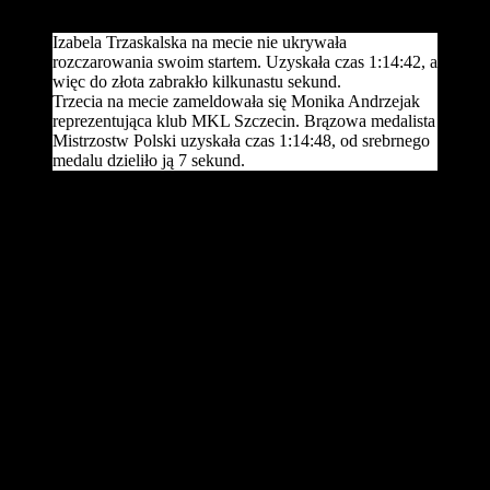
dystansie 10 000m oraz brązową medalistką na 1500m.
Izabela Trzaskalska na mecie nie ukrywała
rozczarowania swoim startem. Uzyskała czas 1:14:42, a
więc do złota zabrakło kilkunastu sekund.
Trzecia na mecie zameldowała się Monika Andrzejak
reprezentująca klub MKL Szczecin. Brązowa medalista
Mistrzostw Polski uzyskała czas 1:14:48, od srebrnego
medalu dzieliło ją 7 sekund.
Rywalizację kobiet na pilskim maratonie wygrały Kenijki – Agnes
Chebet z czasem 1:14:00 oraz Christine Oigo, która uzyskała wynik
1:14:24. Półmaraton PHILIPS Piła cieszy się coraz większym
zainteresowaniem biegaczy, co pokazują statystyki. Każda kolejna
edycja biegu po 2013 roku notuje rekord frekwencji. Do mety
dzisiejszego półmaratonu dobiegło łącznie 3851 osób, czyli o 227
więcej niż rok wcześniej. Wpływ na wzrost liczby uczestników ma
na pewno to, że pilski bieg zaliczany jest do cyklu Korona Polskich
Półmaratonów. W 2017 roku był drugim najczęściej wybieranym
półmaratonem przez zdobywców tego wyróżnienia. Biegacze,
którzy dotarli do mety pilskiej połówki otrzymali medal z
wizerunkiem Wiesława Perszke, Mistrza Polski w maratonie z 1998
roku. Na krążku uwieczniona została jego podobizna oraz wybity
został jego rekord życiowy w maratonie 2:11:15 uzyskany w Otsu
w 1993 roku.