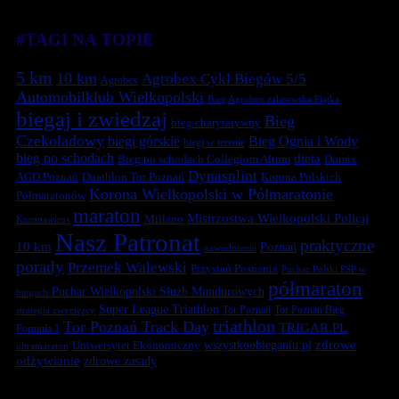
#TAGI NA TOPIE
5 km
10 km
Agrobex Cykl Biegów 5/5
Agrobex
Automobilklub Wielkopolski
Bieg Agrobex zalasewska Piątka
biegaj i zwiedzaj
Bieg
bieg charytatywny
Czekoladowy
biegi górskie
Bieg Ognia i Wody
biegi w terenie
bieg po schodach
dieta
Bieg po schodach Collegium Altum
Domix
Dynasplint
Duathlon Tor Poznań
Korona Polskich
AGD Poznań
Korona Wielkopolski w Półmaratonie
Półmaratonów
maraton
Mistrzostwa Wielkopolski Policji
Millano
Koronawirus
Nasz Patronat
praktyczne
10 km
Poznań
nawodnienie
porady
Przemek Walewski
Przystań Posnania
Puchar Polski PSP w
półmaraton
Puchar Wielkopolski Służb Mundurowych
biegach
Super League Triathlon
Tor Poznań
Tor Poznań Bieg
strategia zwycięzcy
triathlon
Tor Poznań Track Day
TRIGAR.PL
Formuła 1
zdrowe
Uniwersytet Ekonomiczny
wszystkoobieganiu.pl
ultramaraton
odżywianie
zdrowe zasady