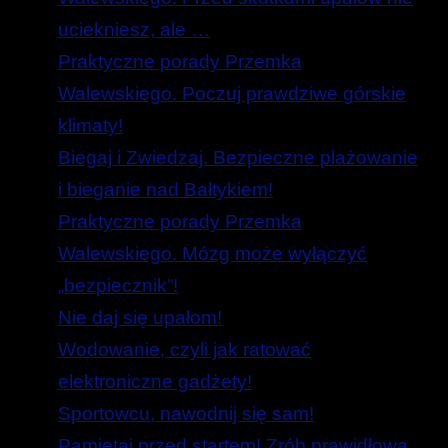
uciekniesz, ale …
Praktyczne porady Przemka
Walewskiego. Poczuj prawdziwe górskie
klimaty!
Biegaj i Zwiedzaj. Bezpieczne plażowanie
i bieganie nad Bałtykiem!
Praktyczne porady Przemka
Walewskiego. Mózg może wyłączyć
„bezpiecznik”!
Nie daj się upałom!
Wodowanie, czyli jak ratować
elektroniczne gadżety!
Sportowcu, nawodnij się sam!
Pamiętaj przed startem! Zrób prawidłową