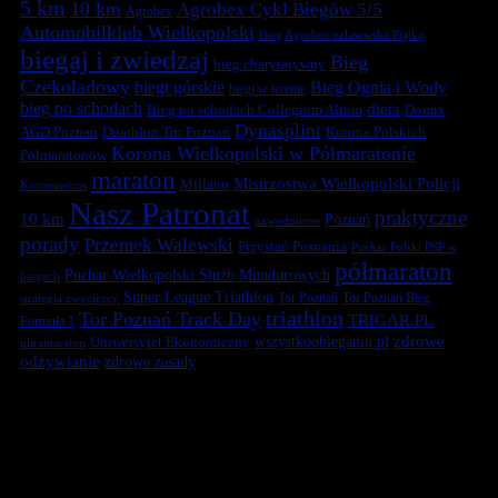
5 km
10 km
Agrobex Cykl Biegów 5/5
Agrobex
Automobilklub Wielkopolski
Bieg Agrobex zalasewska Piątka
biegaj i zwiedzaj
Bieg
bieg charytatywny
Czekoladowy
biegi górskie
Bieg Ognia i Wody
biegi w terenie
bieg po schodach
dieta
Bieg po schodach Collegium Altum
Domix
Dynasplint
Duathlon Tor Poznań
Korona Polskich
AGD Poznań
Korona Wielkopolski w Półmaratonie
Półmaratonów
maraton
Mistrzostwa Wielkopolski Policji
Millano
Koronawirus
Nasz Patronat
praktyczne
10 km
Poznań
nawodnienie
porady
Przemek Walewski
Przystań Posnania
Puchar Polski PSP w
półmaraton
Puchar Wielkopolski Służb Mundurowych
biegach
Super League Triathlon
Tor Poznań
Tor Poznań Bieg
strategia zwycięzcy
triathlon
Tor Poznań Track Day
TRIGAR.PL
Formuła 1
zdrowe
Uniwersytet Ekonomiczny
wszystkoobieganiu.pl
ultramaraton
odżywianie
zdrowe zasady