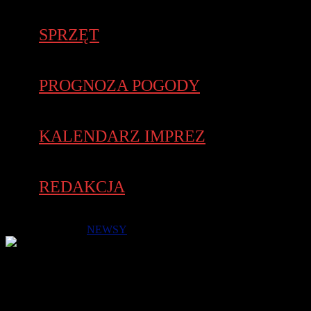
SPRZĘT
PROGNOZA POGODY
KALENDARZ IMPREZ
REDAKCJA
3 września 2018 -
NEWSY
Tradycyjnie w pierwszą niedzielę września odbył się
Półmaraton PHILIPS Piła w randze Mistrzostw Polski w
Półmaratonie. Rywalizacja o medale odbywała się za plecami