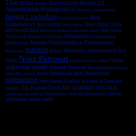
5 km
10 km
Agrobex Cykl Biegów 5/5
Agrobex
Automobilklub Wielkopolski
Bieg Agrobex zalasewska Piątka
biegaj i zwiedzaj
Bieg
bieg charytatywny
Czekoladowy
biegi górskie
Bieg Ognia i Wody
biegi w terenie
bieg po schodach
dieta
Bieg po schodach Collegium Altum
Domix
Dynasplint
Duathlon Tor Poznań
Korona Polskich
AGD Poznań
Korona Wielkopolski w Półmaratonie
Półmaratonów
maraton
Mistrzostwa Wielkopolski Policji
Millano
Koronawirus
Nasz Patronat
10 km
Poznań
nawodnienie
nordic walking
praktyczne porady
Przemek Walewski
Przystań Posnania
Puchar
Puchar Wielkopolski Służb Mundurowych
Polski PSP w biegach
półmaraton
Super League Triathlon
Tor Poznań
Tor Poznań Bieg
triathlon
Tor Poznań Track Day
TRIGAR.PL
Formuła 1
zdrowe
Uniwersytet Ekonomiczny
wszystkoobieganiu.pl
ultramaraton
odżywianie
zdrowe zasady