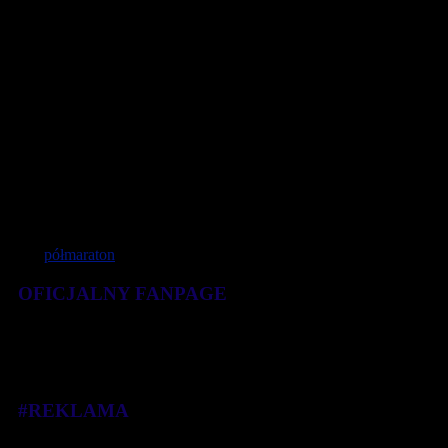
4. Stacy Chepkemboi NDIWA | KEN | 01:09:09
5. Yvonne JELAGAT | KEN | 01:10:25
6. Belaynesh TSEGAYE | ETH | 01:10:28
7. Eva Vrabcová-Nývltová 01:11:22
8. Lydia ROTICH | UKR | 01:11:25
9. Iulia SHMATENKO | UKR | 01:12:45
10. Silvia WEISSTEINER | ITA | 01:13:50
Tagi:
półmaraton
OFICJALNY FANPAGE
#REKLAMA