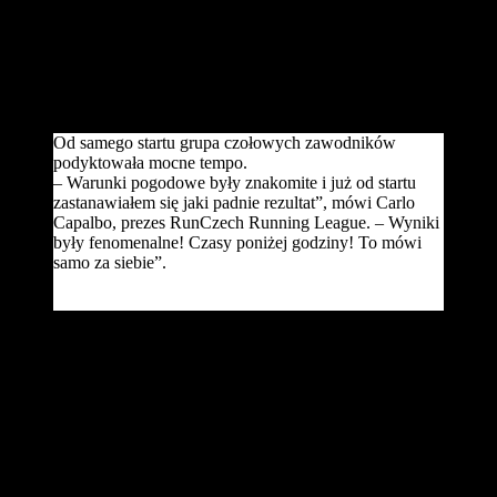
godziny. Zwyciężył a Kenijczyk Barselius Kipyego 59:14.
To obecnie najlepszy wynik w światowym rankingu tego roku.
Wśród kobiet triumfowała biegaczka z Bahrajnu Violah Jepchumba
(1:06:06). Najszybszym zawodnikiem gospodarzy był Jiří Homoláč
(1:04:33).
Od samego startu grupa czołowych zawodników
podyktowała mocne tempo.
– Warunki pogodowe były znakomite i już od startu
zastanawiałem się jaki padnie rezultat”, mówi Carlo
Capalbo, prezes RunCzech Running League. – Wyniki
były fenomenalne! Czasy poniżej godziny! To mówi
samo za siebie”.
Barselius Kipyego uzyskał na mecie 8-sekundową przewagę nad
swoim rodakiem Josphatem Kimutai Tanui ( 59:22), dla którego był
to nowy rekord życiowy. Powody do radości miał także ósmy na
mecie Japończyk Yuta Shitara, który ustanowił rekord swojego kraju
(1:00:17).
Eva Vrabcová-Nývltová była najszybszą zawodniczką gospodarzy