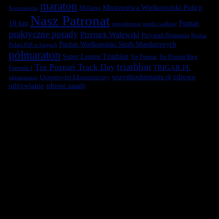
maraton
Mistrzostwa Wielkopolski Policji
Millano
Koronawirus
Nasz Patronat
10 km
Poznań
nawodnienie
nordic walking
praktyczne porady
Przemek Walewski
Przystań Posnania
Puchar
Puchar Wielkopolski Służb Mundurowych
Polski PSP w biegach
półmaraton
Super League Triathlon
Tor Poznań
Tor Poznań Bieg
triathlon
Tor Poznań Track Day
TRIGAR.PL
Formuła 1
zdrowe
Uniwersytet Ekonomiczny
wszystkoobieganiu.pl
ultramaraton
odżywianie
zdrowe zasady