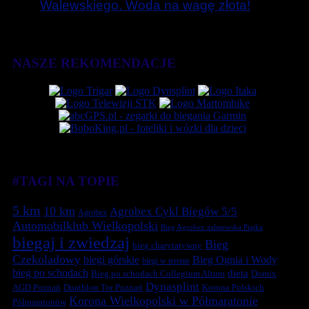
Walewskiego. Woda na wagę złota!
NASZE REKOMENDACJE
#TAGI NA TOPIE
5 km
10 km
Agrobex Cykl Biegów 5/5
Agrobex
Automobilklub Wielkopolski
Bieg Agrobex zalasewska Piątka
biegaj i zwiedzaj
Bieg
bieg charytatywny
Czekoladowy
biegi górskie
Bieg Ognia i Wody
biegi w terenie
bieg po schodach
dieta
Bieg po schodach Collegium Altum
Domix
Dynasplint
Duathlon Tor Poznań
Korona Polskich
AGD Poznań
Korona Wielkopolski w Półmaratonie
Półmaratonów