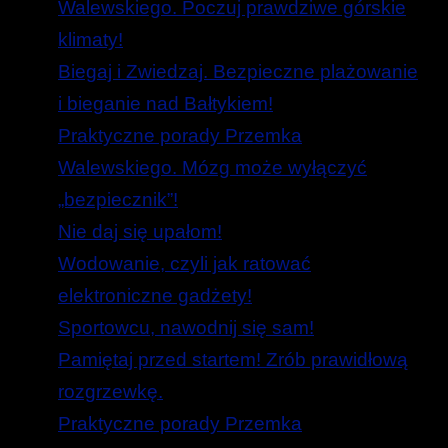
Walewskiego. Poczuj prawdziwe górskie
klimaty!
Biegaj i Zwiedzaj. Bezpieczne plażowanie
i bieganie nad Bałtykiem!
Praktyczne porady Przemka
Walewskiego. Mózg może wyłączyć
„bezpiecznik”!
Nie daj się upałom!
Wodowanie, czyli jak ratować
elektroniczne gadżety!
Sportowcu, nawodnij się sam!
Pamiętaj przed startem! Zrób prawidłową
rozgrzewkę.
Praktyczne porady Przemka