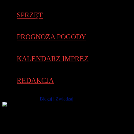
SPRZĘT
PROGNOZA POGODY
KALENDARZ IMPREZ
REDAKCJA
19 września 2017 -
Biegaj i Zwiedzaj
VII Mattoni Ústí nad Labem Half Marathon (IAAF Gold
Label) to bieg zaliczany do prestiżowego RunCzech Running
League. Jak się znowu okazało trasa sprzyja szybkiemu
bieganiu. Aż trzech zawodników uzyskało rezultaty poniżej