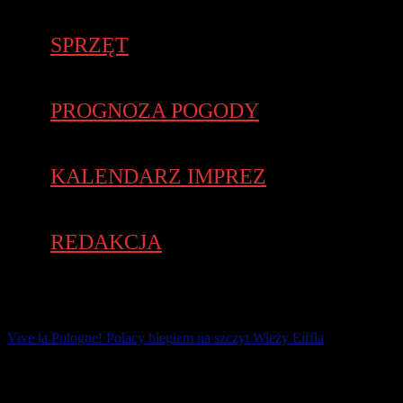
SPRZĘT
PROGNOZA POGODY
KALENDARZ IMPREZ
REDAKCJA
Vive la Pologne! Polacy biegiem na szczyt Wieży Eiffla
Mistrz świata Piotr Łobodziński w towerrunning zwyciężył w
prestiżowym wyściguczwartej edycji La Verticale de la tour Eiffel.