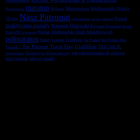
Półmaratonów
maraton
Mistrzostwa Wielkopolski Policji
Millano
Koronawirus
Nasz Patronat
10 km
Poznań
nawodnienie
nordic walking
praktyczne porady
Przemek Walewski
Przystań Posnania
Puchar
Puchar Wielkopolski Służb Mundurowych
Polski PSP w biegach
półmaraton
Super League Triathlon
Tor Poznań
Tor Poznań Bieg
triathlon
Tor Poznań Track Day
TRIGAR.PL
Formuła 1
zdrowe
Uniwersytet Ekonomiczny
wszystkoobieganiu.pl
ultramaraton
odżywianie
zdrowe zasady