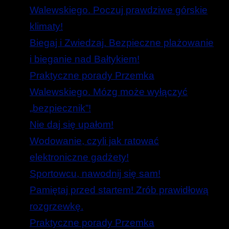
Walewskiego. Poczuj prawdziwe górskie
klimaty!
Biegaj i Zwiedzaj. Bezpieczne plażowanie
i bieganie nad Bałtykiem!
Praktyczne porady Przemka
Walewskiego. Mózg może wyłączyć
„bezpiecznik”!
Nie daj się upałom!
Wodowanie, czyli jak ratować
elektroniczne gadżety!
Sportowcu, nawodnij się sam!
Pamiętaj przed startem! Zrób prawidłową
rozgrzewkę.
Praktyczne porady Przemka