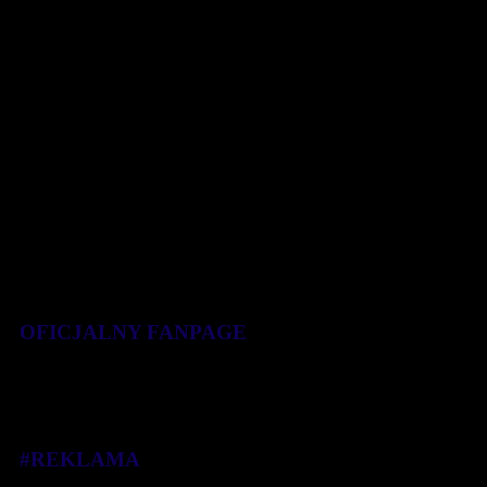
Wśród kobiet na trzecim [...]
17 marca 2018
OFICJALNY FANPAGE
#REKLAMA