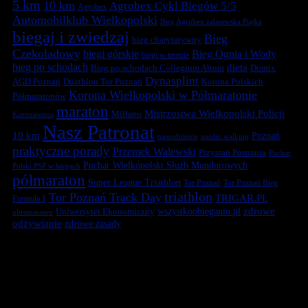
5 km
10 km
Agrobex Cykl Biegów 5/5
Agrobex
Automobilklub Wielkopolski
Bieg Agrobex zalasewska Piątka
biegaj i zwiedzaj
Bieg
bieg charytatywny
Czekoladowy
biegi górskie
Bieg Ognia i Wody
biegi w terenie
bieg po schodach
dieta
Bieg po schodach Collegium Altum
Domix
Dynasplint
Duathlon Tor Poznań
Korona Polskich
AGD Poznań
Korona Wielkopolski w Półmaratonie
Półmaratonów
maraton
Mistrzostwa Wielkopolski Policji
Millano
Koronawirus
Nasz Patronat
10 km
Poznań
nawodnienie
nordic walking
praktyczne porady
Przemek Walewski
Przystań Posnania
Puchar
Puchar Wielkopolski Służb Mundurowych
Polski PSP w biegach
półmaraton
Super League Triathlon
Tor Poznań
Tor Poznań Bieg
triathlon
Tor Poznań Track Day
TRIGAR.PL
Formuła 1
zdrowe
Uniwersytet Ekonomiczny
wszystkoobieganiu.pl
ultramaraton
odżywianie
zdrowe zasady