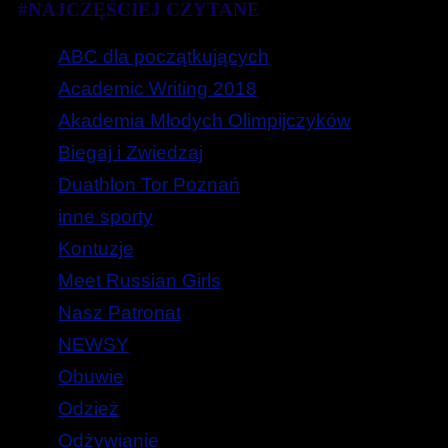
#NAJCZĘŚCIEJ CZYTANE
ABC dla początkujących
Academic Writing 2018
Akademia Młodych Olimpijczyków
Biegaj i Zwiedzaj
Duathlon Tor Poznań
inne sporty
Kontuzje
Meet Russian Girls
Nasz Patronat
NEWSY
Obuwie
Odzież
Odżywianie