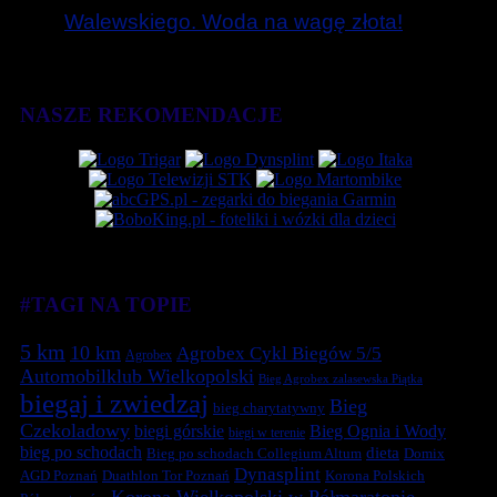
Walewskiego. Woda na wagę złota!
NASZE REKOMENDACJE
#TAGI NA TOPIE
5 km
10 km
Agrobex Cykl Biegów 5/5
Agrobex
Automobilklub Wielkopolski
Bieg Agrobex zalasewska Piątka
biegaj i zwiedzaj
Bieg
bieg charytatywny
Czekoladowy
biegi górskie
Bieg Ognia i Wody
biegi w terenie
bieg po schodach
dieta
Bieg po schodach Collegium Altum
Domix
Dynasplint
Duathlon Tor Poznań
Korona Polskich
AGD Poznań
Korona Wielkopolski w Półmaratonie