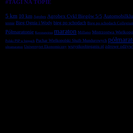
#TAGI NA TOPIE
5 km
10 km
Automobilklu
Agrobex Cykl Biegów 5/5
Agrobex
Bieg Ognia i Wody
bieg po schodach
terenie
Bieg po schodach Collegiu
maraton
Półmaratonie
Mistrzostwa Wielkopol
Millano
Koronawirus
półmara
Puchar Wielkopolski Służb Mundurowych
Polski PSP w biegach
zdrowe odżywi
Uniwersytet Ekonomiczny
wszystkoobieganiu.pl
ultramaraton