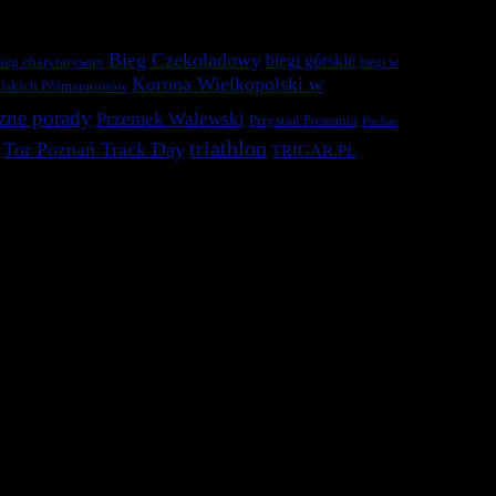
Bieg Czekoladowy
biegi górskie
ieg charytatywny
biegi w
Korona Wielkopolski w
lskich Półmaratonów
zne porady
Przemek Walewski
Przystań Posnania
Puchar
triathlon
Tor Poznań Track Day
TRIGAR.PL