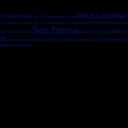
biegaj i zwiedzaj
b Wielkopolski
b
Bieg Agrobex zalasewska Piątka
Dynasplint
dieta
Duathlon Tor Poznań
Korona Po
m Altum
Domix AGD Poznań
Nasz Patronat
praktyc
ski Policji 10 km
Poznań
nawodnienie
ton
Super League Triathlon
Tor Poznań
Tor Poznań Bieg Formuła 1
strategia zwycięzcy
anie
zdrowe zasady