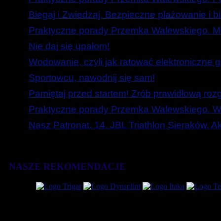
Biegaj i Zwiedzaj. Bezpieczne plażowanie i b
Praktyczne porady Przemka Walewskiego. Mó
Nie daj się upałom!
Wodowanie, czyli jak ratować elektroniczne g
Sportowcu, nawodnij się sam!
Pamiętaj przed startem! Zrób prawidłową roz
Praktyczne porady Przemka Walewskiego. W
Nasz Patronat. 14. JBL Triathlon Sieraków. 
NASZE REKOMENDACJE