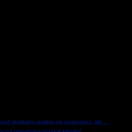
ed skutkami upałów nie uciekniesz, ale …
zuj prawdziwe górskie klimaty!