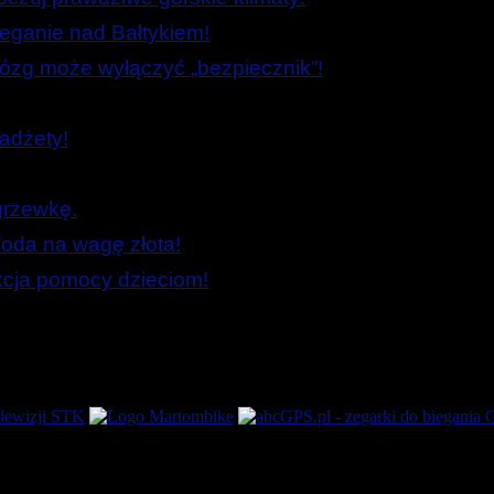
ieganie nad Bałtykiem!
zg może wyłączyć „bezpiecznik”!
adżety!
grzewkę.
oda na wagę złota!
Akcja pomocy dzieciom!