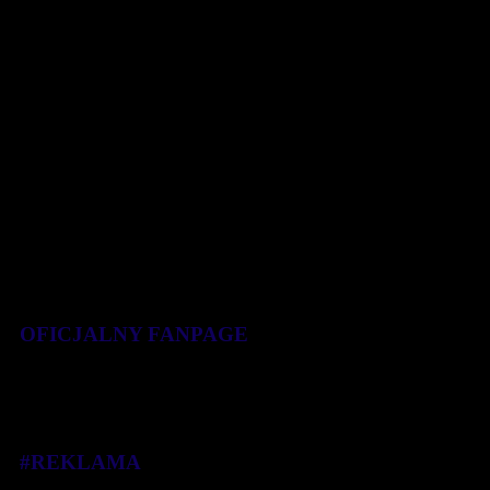
finansowych tym bardziej [...]
7 stycznia 2020
OFICJALNY FANPAGE
#REKLAMA