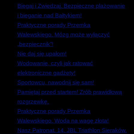
Biegaj i Zwiedzaj. Bezpieczne plażowanie
i bieganie nad Bałtykiem!
Praktyczne porady Przemka
Walewskiego. Mózg może wyłączyć
„bezpiecznik”!
Nie daj się upałom!
Wodowanie, czyli jak ratować
elektroniczne gadżety!
Sportowcu, nawodnij się sam!
Pamiętaj przed startem! Zrób prawidłową
rozgrzewkę.
Praktyczne porady Przemka
Walewskiego. Woda na wagę złota!
Nasz Patronat. 14. JBL Triathlon Sieraków.