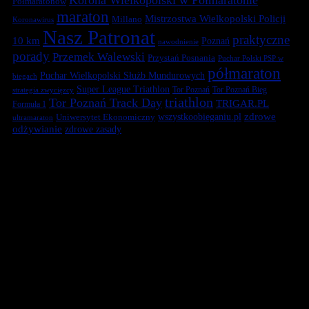
Półmaratonów
maraton
Mistrzostwa Wielkopolski Policji
Millano
Koronawirus
Nasz Patronat
praktyczne
10 km
Poznań
nawodnienie
porady
Przemek Walewski
Przystań Posnania
Puchar Polski PSP w
półmaraton
Puchar Wielkopolski Służb Mundurowych
biegach
Super League Triathlon
Tor Poznań
Tor Poznań Bieg
strategia zwycięzcy
triathlon
Tor Poznań Track Day
TRIGAR.PL
Formuła 1
zdrowe
Uniwersytet Ekonomiczny
wszystkoobieganiu.pl
ultramaraton
odżywianie
zdrowe zasady