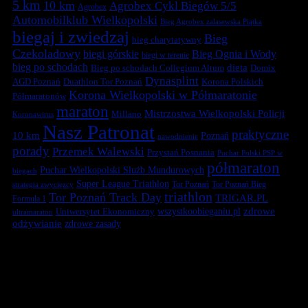
5 km
10 km
Agrobex Cykl Biegów 5/5
Agrobex
Automobilklub Wielkopolski
Bieg Agrobex zalasewska Piątka
biegaj i zwiedzaj
Bieg
bieg charytatywny
Czekoladowy
biegi górskie
Bieg Ognia i Wody
biegi w terenie
bieg po schodach
dieta
Bieg po schodach Collegium Altum
Domix
Dynasplint
Duathlon Tor Poznań
Korona Polskich
AGD Poznań
Korona Wielkopolski w Półmaratonie
Półmaratonów
maraton
Mistrzostwa Wielkopolski Policji
Millano
Koronawirus
Nasz Patronat
praktyczne
10 km
Poznań
nawodnienie
porady
Przemek Walewski
Przystań Posnania
Puchar Polski PSP w
półmaraton
Puchar Wielkopolski Służb Mundurowych
biegach
Super League Triathlon
Tor Poznań
Tor Poznań Bieg
strategia zwycięzcy
triathlon
Tor Poznań Track Day
TRIGAR.PL
Formuła 1
zdrowe
Uniwersytet Ekonomiczny
wszystkoobieganiu.pl
ultramaraton
odżywianie
zdrowe zasady