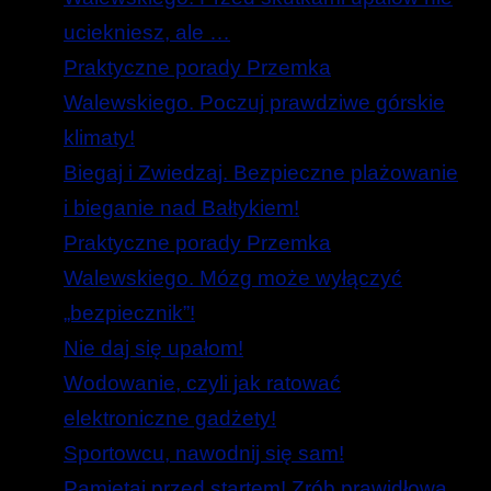
uciekniesz, ale …
Praktyczne porady Przemka
Walewskiego. Poczuj prawdziwe górskie
klimaty!
Biegaj i Zwiedzaj. Bezpieczne plażowanie
i bieganie nad Bałtykiem!
Praktyczne porady Przemka
Walewskiego. Mózg może wyłączyć
„bezpiecznik”!
Nie daj się upałom!
Wodowanie, czyli jak ratować
elektroniczne gadżety!
Sportowcu, nawodnij się sam!
Pamiętaj przed startem! Zrób prawidłową