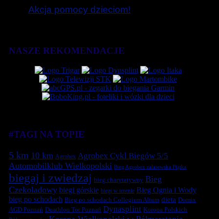
Akcja pomocy dzieciom!
NASZE REKOMENDACJE
#TAGI NA TOPIE
5 km
10 km
Agrobex Cykl Biegów 5/5
Agrobex
Automobilklub Wielkopolski
Bieg Agrobex zalasewska Piątka
biegaj i zwiedzaj
Bieg
bieg charytatywny
Czekoladowy
biegi górskie
Bieg Ognia i Wody
biegi w terenie
bieg po schodach
dieta
Bieg po schodach Collegium Altum
Domix
Dynasplint
Duathlon Tor Poznań
Korona Polskich
AGD Poznań
Korona Wielkopolski w Półmaratonie