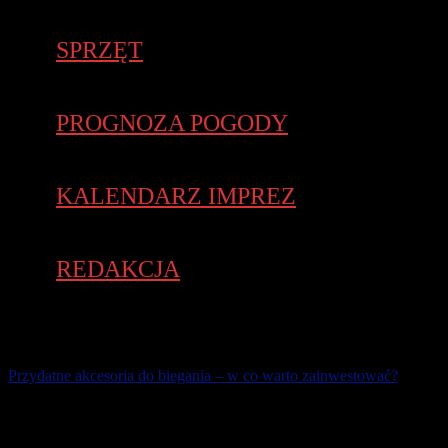
SPRZĘT
PROGNOZA POGODY
KALENDARZ IMPREZ
REDAKCJA
Przydatne akcesoria do biegania – w co warto zainwestować?
Bieganie to rodzaj aktywności fizycznej, która nigdy nie traci na
popularności. Fakt, że ten sport nie wymaga wysokich środków