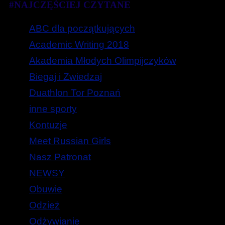
#NAJCZĘŚCIEJ CZYTANE
ABC dla początkujących
Academic Writing 2018
Akademia Młodych Olimpijczyków
Biegaj i Zwiedzaj
Duathlon Tor Poznań
inne sporty
Kontuzje
Meet Russian Girls
Nasz Patronat
NEWSY
Obuwie
Odzież
Odżywianie