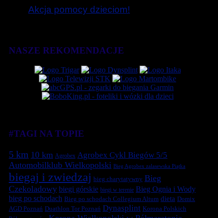
Akcja pomocy dzieciom!
NASZE REKOMENDACJE
#TAGI NA TOPIE
5 km
10 km
Agrobex Cykl Biegów 5/5
Agrobex
Automobilklub Wielkopolski
Bieg Agrobex zalasewska Piątka
biegaj i zwiedzaj
Bieg
bieg charytatywny
Czekoladowy
biegi górskie
Bieg Ognia i Wody
biegi w terenie
bieg po schodach
dieta
Bieg po schodach Collegium Altum
Domix
Dynasplint
Duathlon Tor Poznań
Korona Polskich
AGD Poznań
Korona Wielkopolski w Półmaratonie