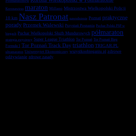
Półmaratonów
maraton
Mistrzostwa Wielkopolski Policji
Millano
Koronawirus
Nasz Patronat
praktyczne
10 km
Poznań
nawodnienie
porady
Przemek Walewski
Przystań Posnania
Puchar Polski PSP w
półmaraton
Puchar Wielkopolski Służb Mundurowych
biegach
Super League Triathlon
Tor Poznań
Tor Poznań Bieg
strategia zwycięzcy
triathlon
Tor Poznań Track Day
TRIGAR.PL
Formuła 1
zdrowe
Uniwersytet Ekonomiczny
wszystkoobieganiu.pl
ultramaraton
odżywianie
zdrowe zasady