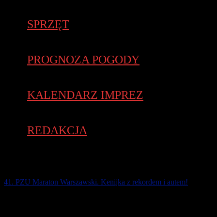
SPRZĘT
PROGNOZA POGODY
KALENDARZ IMPREZ
REDAKCJA
41. PZU Maraton Warszawski. Kenijka z rekordem i autem!
PZU Maraton Warszawski wygrał Etiopczyk Dadi Gemeda
(2:11:39), który wyprzedził na mecie swoich rodaków Chalachewa