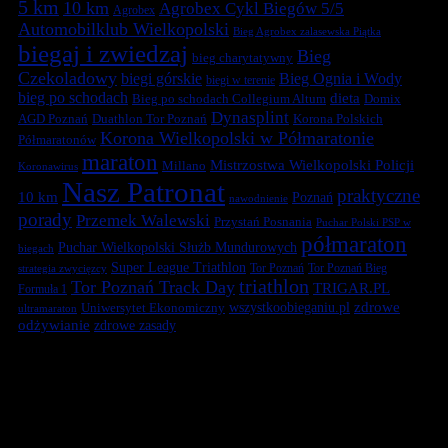
5 km
10 km
Agrobex Cykl Biegów 5/5
Agrobex
Automobilklub Wielkopolski
Bieg Agrobex zalasewska Piątka
biegaj i zwiedzaj
Bieg
bieg charytatywny
Czekoladowy
biegi górskie
Bieg Ognia i Wody
biegi w terenie
bieg po schodach
dieta
Bieg po schodach Collegium Altum
Domix
Dynasplint
Duathlon Tor Poznań
Korona Polskich
AGD Poznań
Korona Wielkopolski w Półmaratonie
Półmaratonów
maraton
Mistrzostwa Wielkopolski Policji
Millano
Koronawirus
Nasz Patronat
praktyczne
10 km
Poznań
nawodnienie
porady
Przemek Walewski
Przystań Posnania
Puchar Polski PSP w
półmaraton
Puchar Wielkopolski Służb Mundurowych
biegach
Super League Triathlon
Tor Poznań
Tor Poznań Bieg
strategia zwycięzcy
triathlon
Tor Poznań Track Day
TRIGAR.PL
Formuła 1
zdrowe
Uniwersytet Ekonomiczny
wszystkoobieganiu.pl
ultramaraton
odżywianie
zdrowe zasady