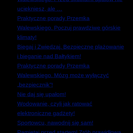
uciekniesz, ale …
Praktyczne porady Przemka
Walewskiego. Poczuj prawdziwe górskie
klimaty!
Biegaj i Zwiedzaj. Bezpieczne plażowanie
i bieganie nad Bałtykiem!
Praktyczne porady Przemka
Walewskiego. Mózg może wyłączyć
„bezpiecznik”!
Nie daj się upałom!
Wodowanie, czyli jak ratować
elektroniczne gadżety!
Sportowcu, nawodnij się sam!
Pamiętaj przed startem! Zrób prawidłową