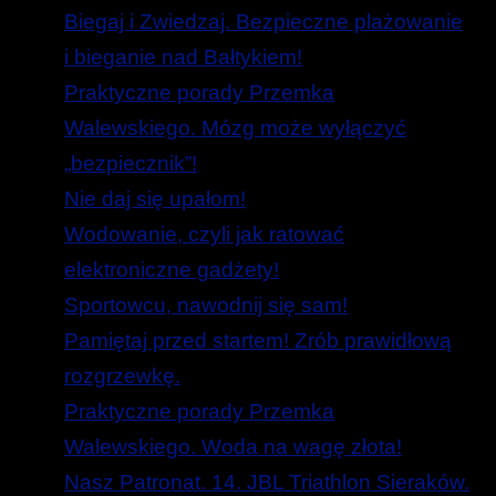
Biegaj i Zwiedzaj. Bezpieczne plażowanie
i bieganie nad Bałtykiem!
Praktyczne porady Przemka
Walewskiego. Mózg może wyłączyć
„bezpiecznik”!
Nie daj się upałom!
Wodowanie, czyli jak ratować
elektroniczne gadżety!
Sportowcu, nawodnij się sam!
Pamiętaj przed startem! Zrób prawidłową
rozgrzewkę.
Praktyczne porady Przemka
Walewskiego. Woda na wagę złota!
Nasz Patronat. 14. JBL Triathlon Sieraków.