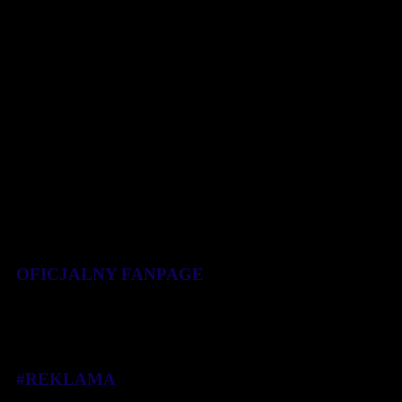
Tiruneha i Endalego Belachewa. [...]
30 września 2019
OFICJALNY FANPAGE
#REKLAMA