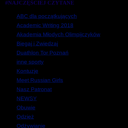
#NAJCZĘŚCIEJ CZYTANE
ABC dla początkujących
Academic Writing 2018
Akademia Młodych Olimpijczyków
Biegaj i Zwiedzaj
Duathlon Tor Poznań
inne sporty
Kontuzje
Meet Russian Girls
Nasz Patronat
NEWSY
Obuwie
Odzież
Odżywianie