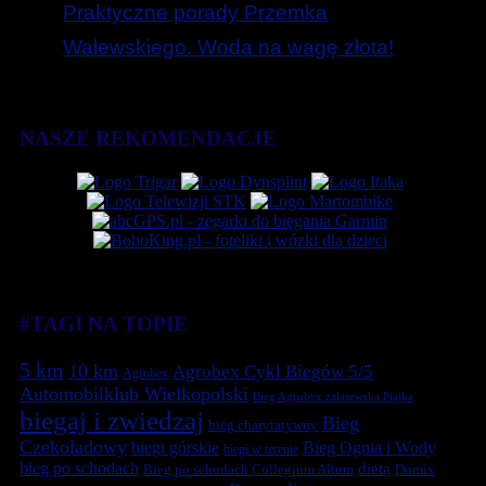
Praktyczne porady Przemka
Walewskiego. Woda na wagę złota!
NASZE REKOMENDACJE
#TAGI NA TOPIE
5 km
10 km
Agrobex Cykl Biegów 5/5
Agrobex
Automobilklub Wielkopolski
Bieg Agrobex zalasewska Piątka
biegaj i zwiedzaj
Bieg
bieg charytatywny
Czekoladowy
biegi górskie
Bieg Ognia i Wody
biegi w terenie
bieg po schodach
dieta
Bieg po schodach Collegium Altum
Domix