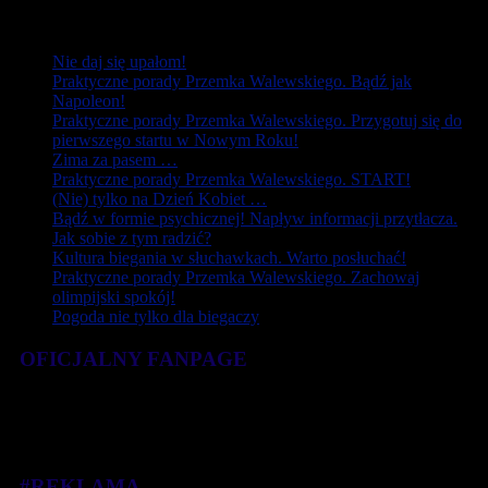
Newsy:
Nie daj się upałom!
Praktyczne porady Przemka Walewskiego. Bądź jak
Napoleon!
Praktyczne porady Przemka Walewskiego. Przygotuj się do
pierwszego startu w Nowym Roku!
Zima za pasem …
Praktyczne porady Przemka Walewskiego. START!
(Nie) tylko na Dzień Kobiet …
Bądź w formie psychicznej! Napływ informacji przytłacza.
Jak sobie z tym radzić?
Kultura biegania w słuchawkach. Warto posłuchać!
Praktyczne porady Przemka Walewskiego. Zachowaj
olimpijski spokój!
Pogoda nie tylko dla biegaczy
OFICJALNY FANPAGE
#REKLAMA