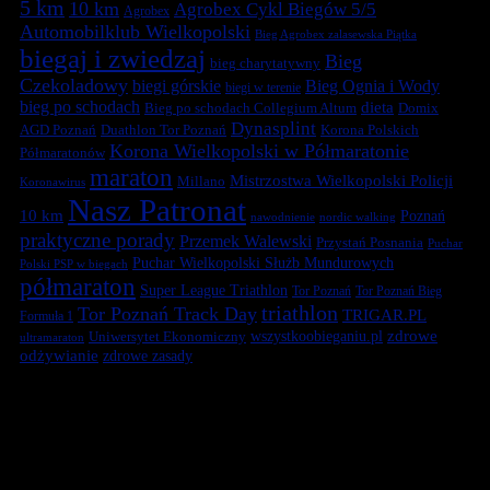
5 km
10 km
Agrobex Cykl Biegów 5/5
Agrobex
Automobilklub Wielkopolski
Bieg Agrobex zalasewska Piątka
biegaj i zwiedzaj
Bieg
bieg charytatywny
Czekoladowy
biegi górskie
Bieg Ognia i Wody
biegi w terenie
bieg po schodach
dieta
Bieg po schodach Collegium Altum
Domix
Dynasplint
Duathlon Tor Poznań
Korona Polskich
AGD Poznań
Korona Wielkopolski w Półmaratonie
Półmaratonów
maraton
Mistrzostwa Wielkopolski Policji
Millano
Koronawirus
Nasz Patronat
10 km
Poznań
nawodnienie
nordic walking
praktyczne porady
Przemek Walewski
Przystań Posnania
Puchar
Puchar Wielkopolski Służb Mundurowych
Polski PSP w biegach
półmaraton
Super League Triathlon
Tor Poznań
Tor Poznań Bieg
triathlon
Tor Poznań Track Day
TRIGAR.PL
Formuła 1
zdrowe
Uniwersytet Ekonomiczny
wszystkoobieganiu.pl
ultramaraton
odżywianie
zdrowe zasady