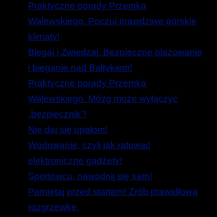
Praktyczne porady Przemka
Walewskiego. Poczuj prawdziwe górskie
klimaty!
Biegaj i Zwiedzaj. Bezpieczne plażowanie
i bieganie nad Bałtykiem!
Praktyczne porady Przemka
Walewskiego. Mózg może wyłączyć
„bezpiecznik”!
Nie daj się upałom!
Wodowanie, czyli jak ratować
elektroniczne gadżety!
Sportowcu, nawodnij się sam!
Pamiętaj przed startem! Zrób prawidłową
rozgrzewkę.