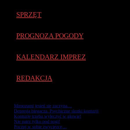
SPRZĘT
PROGNOZA POGODY
KALENDARZ IMPREZ
REDAKCJA
Strony:
Mimozami jesień się zaczyna…
Depresja biegacza. Psychiczne skutki kontuzji
Kontuzję trzeba wyleczyć w głowie!
Nie patrz tylko pod nogi!
Poczuj w sobie zwycięzcę…