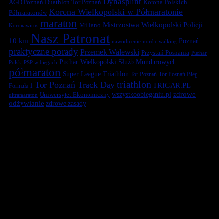
Dynasplint
Duathlon Tor Poznań
Korona Polskich
AGD Poznań
Korona Wielkopolski w Półmaratonie
Półmaratonów
maraton
Mistrzostwa Wielkopolski Policji
Millano
Koronawirus
Nasz Patronat
10 km
Poznań
nawodnienie
nordic walking
praktyczne porady
Przemek Walewski
Przystań Posnania
Puchar
Puchar Wielkopolski Służb Mundurowych
Polski PSP w biegach
półmaraton
Super League Triathlon
Tor Poznań
Tor Poznań Bieg
triathlon
Tor Poznań Track Day
TRIGAR.PL
Formuła 1
zdrowe
Uniwersytet Ekonomiczny
wszystkoobieganiu.pl
ultramaraton
odżywianie
zdrowe zasady