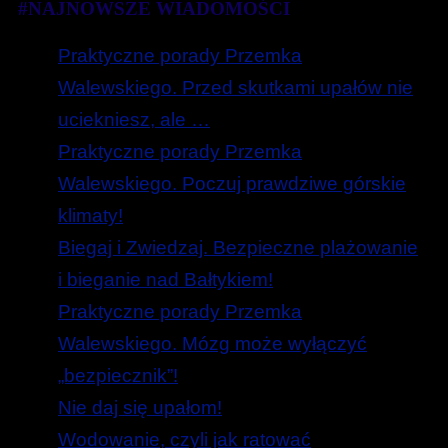
#NAJNOWSZE WIADOMOŚCI
Praktyczne porady Przemka
Walewskiego. Przed skutkami upałów nie
uciekniesz, ale …
Praktyczne porady Przemka
Walewskiego. Poczuj prawdziwe górskie
klimaty!
Biegaj i Zwiedzaj. Bezpieczne plażowanie
i bieganie nad Bałtykiem!
Praktyczne porady Przemka
Walewskiego. Mózg może wyłączyć
„bezpiecznik”!
Nie daj się upałom!
Wodowanie, czyli jak ratować