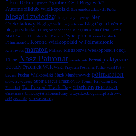
5 km
10 km
Agrobex Cykl Biegów 5/5
Agrobex
Automobilklub Wielkopolski
Bieg Agrobex zalasewska Piątka
biegaj i zwiedzaj
Bieg
bieg charytatywny
Czekoladowy
biegi górskie
Bieg Ognia i Wody
biegi w terenie
bieg po schodach
dieta
Bieg po schodach Collegium Altum
Domix
Dynasplint
Duathlon Tor Poznań
Korona Polskich
AGD Poznań
Korona Wielkopolski w Półmaratonie
Półmaratonów
maraton
Mistrzostwa Wielkopolski Policji
Millano
Koronawirus
Nasz Patronat
praktyczne
10 km
Poznań
nawodnienie
porady
Przemek Walewski
Przystań Posnania
Puchar Polski PSP w
półmaraton
Puchar Wielkopolski Służb Mundurowych
biegach
Super League Triathlon
Tor Poznań
Tor Poznań Bieg
strategia zwycięzcy
triathlon
Tor Poznań Track Day
TRIGAR.PL
Formuła 1
zdrowe
Uniwersytet Ekonomiczny
wszystkoobieganiu.pl
ultramaraton
odżywianie
zdrowe zasady