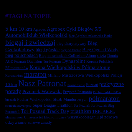
#TAGI NA TOPIE
5 km
10 km
Agrobex Cykl Biegów 5/5
Agrobex
Automobilklub Wielkopolski
Bieg Agrobex zalasewska Piątka
biegaj i zwiedzaj
Bieg
bieg charytatywny
Czekoladowy
biegi górskie
Bieg Ognia i Wody
biegi w terenie
bieg po schodach
dieta
Bieg po schodach Collegium Altum
Domix
Dynasplint
Duathlon Tor Poznań
Korona Polskich
AGD Poznań
Korona Wielkopolski w Półmaratonie
Półmaratonów
maraton
Mistrzostwa Wielkopolski Policji
Millano
Koronawirus
Nasz Patronat
praktyczne
10 km
Poznań
nawodnienie
porady
Przemek Walewski
Przystań Posnania
Puchar Polski PSP w
półmaraton
Puchar Wielkopolski Służb Mundurowych
biegach
Super League Triathlon
Tor Poznań
Tor Poznań Bieg
strategia zwycięzcy
triathlon
Tor Poznań Track Day
TRIGAR.PL
Formuła 1
zdrowe
Uniwersytet Ekonomiczny
wszystkoobieganiu.pl
ultramaraton
odżywianie
zdrowe zasady