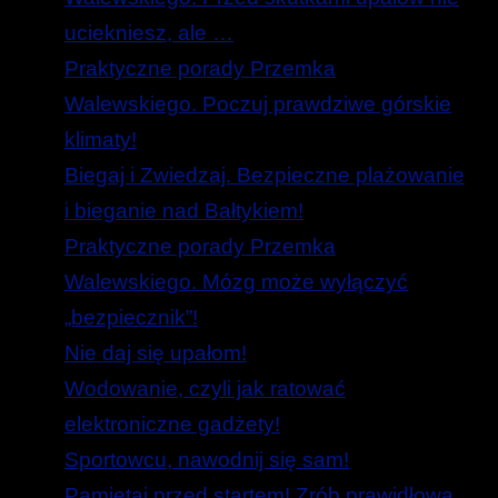
uciekniesz, ale …
Praktyczne porady Przemka
Walewskiego. Poczuj prawdziwe górskie
klimaty!
Biegaj i Zwiedzaj. Bezpieczne plażowanie
i bieganie nad Bałtykiem!
Praktyczne porady Przemka
Walewskiego. Mózg może wyłączyć
„bezpiecznik”!
Nie daj się upałom!
Wodowanie, czyli jak ratować
elektroniczne gadżety!
Sportowcu, nawodnij się sam!
Pamiętaj przed startem! Zrób prawidłową