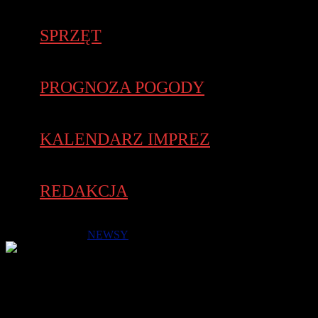
SPRZĘT
PROGNOZA POGODY
KALENDARZ IMPREZ
REDAKCJA
8 kwietnia 2019 -
NEWSY
Debiutant Kenijczyk Silas Mwetich zwyciężył w 29. HAJ
Hannover Marathon w czasie 2:09:37, a jego rodaczka Racheal
Mutgaa wygrała wśród kobiet i ustanowiła rekord maratonu –