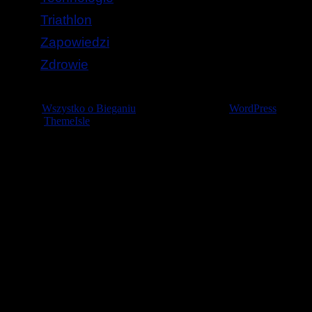
Triathlon
Zapowiedzi
Zdrowie
© 2026
Wszystko o Bieganiu
— Stworzone przez
WordPress
Szablon
ThemeIsle