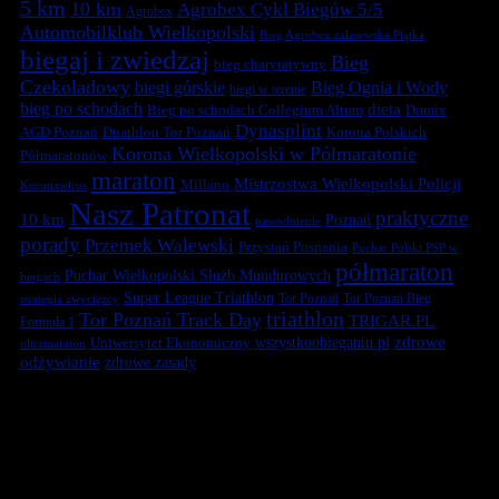
5 km
10 km
Agrobex Cykl Biegów 5/5
Agrobex
Automobilklub Wielkopolski
Bieg Agrobex zalasewska Piątka
biegaj i zwiedzaj
Bieg
bieg charytatywny
Czekoladowy
biegi górskie
Bieg Ognia i Wody
biegi w terenie
bieg po schodach
dieta
Bieg po schodach Collegium Altum
Domix
Dynasplint
Duathlon Tor Poznań
Korona Polskich
AGD Poznań
Korona Wielkopolski w Półmaratonie
Półmaratonów
maraton
Mistrzostwa Wielkopolski Policji
Millano
Koronawirus
Nasz Patronat
praktyczne
10 km
Poznań
nawodnienie
porady
Przemek Walewski
Przystań Posnania
Puchar Polski PSP w
półmaraton
Puchar Wielkopolski Służb Mundurowych
biegach
Super League Triathlon
Tor Poznań
Tor Poznań Bieg
strategia zwycięzcy
triathlon
Tor Poznań Track Day
TRIGAR.PL
Formuła 1
zdrowe
Uniwersytet Ekonomiczny
wszystkoobieganiu.pl
ultramaraton
odżywianie
zdrowe zasady