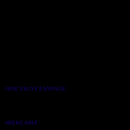
Mutgaa wygrała wśród kobiet i ustanowiła [...]
8 kwietnia 2019
OFICJALNY FANPAGE
#REKLAMA