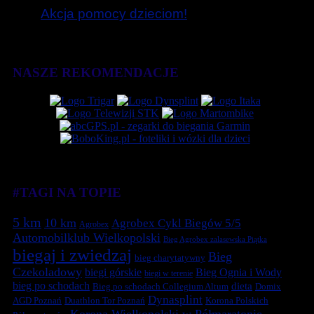
Akcja pomocy dzieciom!
NASZE REKOMENDACJE
#TAGI NA TOPIE
5 km
10 km
Agrobex Cykl Biegów 5/5
Agrobex
Automobilklub Wielkopolski
Bieg Agrobex zalasewska Piątka
biegaj i zwiedzaj
Bieg
bieg charytatywny
Czekoladowy
biegi górskie
Bieg Ognia i Wody
biegi w terenie
bieg po schodach
dieta
Bieg po schodach Collegium Altum
Domix
Dynasplint
Duathlon Tor Poznań
Korona Polskich
AGD Poznań
Korona Wielkopolski w Półmaratonie