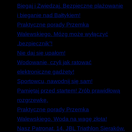
Biegaj i Zwiedzaj. Bezpieczne plażowanie
i bieganie nad Bałtykiem!
Praktyczne porady Przemka
Walewskiego. Mózg może wyłączyć
„bezpiecznik”!
Nie daj się upałom!
Wodowanie, czyli jak ratować
elektroniczne gadżety!
Sportowcu, nawodnij się sam!
Pamiętaj przed startem! Zrób prawidłową
rozgrzewkę.
Praktyczne porady Przemka
Walewskiego. Woda na wagę złota!
Nasz Patronat. 14. JBL Triathlon Sieraków.