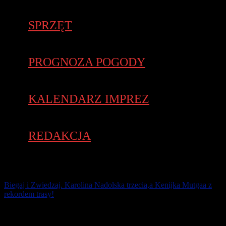
SPRZĘT
PROGNOZA POGODY
KALENDARZ IMPREZ
REDAKCJA
Biegaj i Zwiedzaj. Karolina Nadolska trzecia,a Kenijka Mutgaa z
rekordem trasy!
Debiutant Kenijczyk Silas Mwetich zwyciężył w 29. HAJ
Hannover Marathon w czasie 2:09:37, a jego rodaczka Racheal