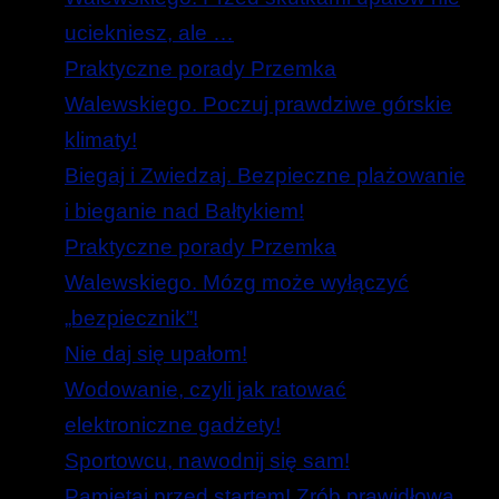
uciekniesz, ale …
Praktyczne porady Przemka
Walewskiego. Poczuj prawdziwe górskie
klimaty!
Biegaj i Zwiedzaj. Bezpieczne plażowanie
i bieganie nad Bałtykiem!
Praktyczne porady Przemka
Walewskiego. Mózg może wyłączyć
„bezpiecznik”!
Nie daj się upałom!
Wodowanie, czyli jak ratować
elektroniczne gadżety!
Sportowcu, nawodnij się sam!
Pamiętaj przed startem! Zrób prawidłową