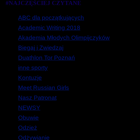
#NAJCZĘŚCIEJ CZYTANE
ABC dla początkujących
Academic Writing 2018
Akademia Młodych Olimpijczyków
Biegaj i Zwiedzaj
Duathlon Tor Poznań
inne sporty
Kontuzje
Meet Russian Girls
Nasz Patronat
NEWSY
Obuwie
Odzież
Odżywianie