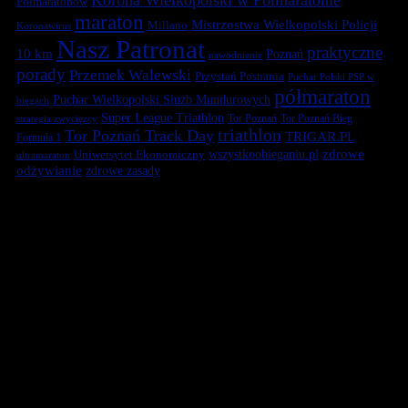
Półmaratonów
maraton
Mistrzostwa Wielkopolski Policji
Millano
Koronawirus
Nasz Patronat
praktyczne
10 km
Poznań
nawodnienie
porady
Przemek Walewski
Przystań Posnania
Puchar Polski PSP w
półmaraton
Puchar Wielkopolski Służb Mundurowych
biegach
Super League Triathlon
Tor Poznań
Tor Poznań Bieg
strategia zwycięzcy
triathlon
Tor Poznań Track Day
TRIGAR.PL
Formuła 1
zdrowe
Uniwersytet Ekonomiczny
wszystkoobieganiu.pl
ultramaraton
odżywianie
zdrowe zasady