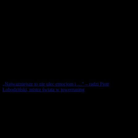
„Najważniejsze to nie ulec emocjom i …” – radzi Piotr
Łobodziński, mistrz świata w towerruning
Mistrzostwa na najwyższym poziomie już 26 maja we Wrocławiu.
Na schodach rozegrany zostanie 5. Sky Tower Run 2018 czyli
Mistrzostwa Polski w biegu po [...]
10 maja 2018