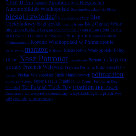
5 km
10 km
Agrobex Cykl Biegów 5/5
Agrobex
Automobilklub Wielkopolski
Bieg Agrobex zalasewska Piątka
biegaj i zwiedzaj
Bieg
bieg charytatywny
Czekoladowy
biegi górskie
Bieg Ognia i Wody
biegi w terenie
bieg po schodach
dieta
Bieg po schodach Collegium Altum
Domix
Dynasplint
Duathlon Tor Poznań
Korona Polskich
AGD Poznań
Korona Wielkopolski w Półmaratonie
Półmaratonów
maraton
Mistrzostwa Wielkopolski Policji
Millano
Koronawirus
Nasz Patronat
praktyczne
10 km
Poznań
nawodnienie
porady
Przemek Walewski
Przystań Posnania
Puchar Polski PSP w
półmaraton
Puchar Wielkopolski Służb Mundurowych
biegach
Super League Triathlon
Tor Poznań
Tor Poznań Bieg
strategia zwycięzcy
triathlon
Tor Poznań Track Day
TRIGAR.PL
Formuła 1
zdrowe
Uniwersytet Ekonomiczny
wszystkoobieganiu.pl
ultramaraton
odżywianie
zdrowe zasady