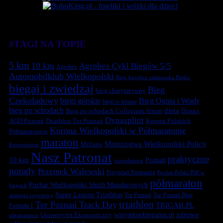
#TAGI NA TOPIE
5 km
10 km
Agrobex Cykl Biegów 5/5
Agrobex
Automobilklub Wielkopolski
Bieg Agrobex zalasewska Piątka
biegaj i zwiedzaj
Bieg
bieg charytatywny
Czekoladowy
biegi górskie
Bieg Ognia i Wody
biegi w terenie
bieg po schodach
dieta
Bieg po schodach Collegium Altum
Domix
Dynasplint
Duathlon Tor Poznań
Korona Polskich
AGD Poznań
Korona Wielkopolski w Półmaratonie
Półmaratonów
maraton
Mistrzostwa Wielkopolski Policji
Millano
Koronawirus
Nasz Patronat
praktyczne
10 km
Poznań
nawodnienie
porady
Przemek Walewski
Przystań Posnania
Puchar Polski PSP w
półmaraton
Puchar Wielkopolski Służb Mundurowych
biegach
Super League Triathlon
Tor Poznań
Tor Poznań Bieg
strategia zwycięzcy
triathlon
Tor Poznań Track Day
TRIGAR.PL
Formuła 1
zdrowe
Uniwersytet Ekonomiczny
wszystkoobieganiu.pl
ultramaraton