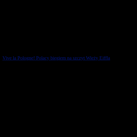
Vive la Pologne! Polacy biegiem na szczyt Wieży Eiffla
Mistrz świata Piotr Łobodziński w towerrunning zwyciężył w
prestiżowym wyściguczwartej edycji La Verticale de la tour Eiffel.
Wśród kobiet na trzecim [...]
17 marca 2018