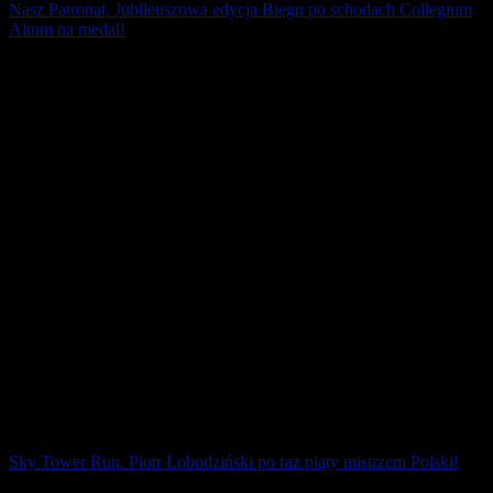
Nasz Patronat. Jubileuszowa edycja Biegu po schodach Collegium
Altum na medal!
26 października już po raz piąty biegacze wbiegną na 17. piętro
Collegium Altum, najwyższego budynku w Poznaniu (wysokość
całkowita 103,35 m). Do pokonania [...]
20 października 2019
Sky Tower Run. Piotr Łobodziński po raz piąty mistrzem Polski!