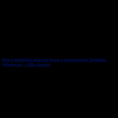
Piotr Łobodziński mistrzem świata w towerrunning! Dominika
Wiśniewska – Ulfik czwarta!
Piotr Łobodziński ponownie mistrzem świata w biegu po schodach!
W Tajpei obronił mistrzowski tytuł. Trzeba było pokonać łącznie
126 pięter i 2870 stopni [...]
5 maja 2018