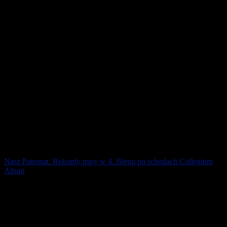
Łobodziński. Największymi [...]
28 lutego 2019
Nasz Patronat. Rekordy trasy w 4. Biegu po schodach Collegium
Altum
Nasz Patronat. Już po raz czwarty biegacze wbiegli na 17. piętro
Collegium Altum, najwyższego budynku w Poznaniu (wysokość
całkowita 103,35 m). Do [...]
28 października 2018