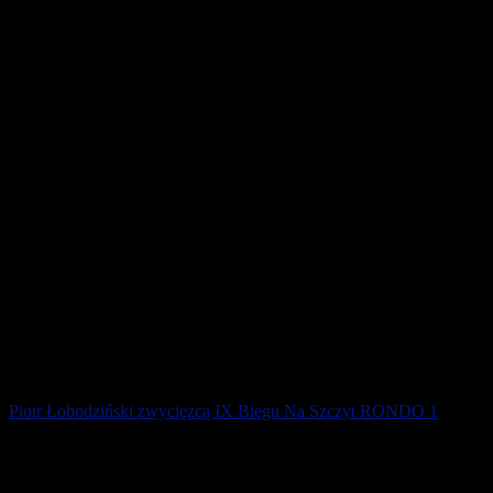
We wrocławskim Sky Tower odbyły się Mistrzostwa Polski w biegu
po schodach. Bieg rozpoczął się o 10:00, a jako pierwsza na 49.
piętro wyruszyła Joanna [...]
30 maja 2019
Piotr Łobodziński zwycięzcą IX Biegu Na Szczyt RONDO 1
Kilkuset zawodników zmierzyło się z 38 piętrami warszawskiego
biurowca, a najszybsi okazali się faworyci – Anna Ficner i Piotr