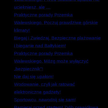
uciekniesz, ale …
Praktyczne porady Przemka
Walewskiego. Poczuj prawdziwe górskie
klimaty!
Biegaj i Zwiedzaj. Bezpieczne plażowanie
i bieganie nad Bałtykiem!
Praktyczne porady Przemka
Walewskiego. Mózg może wyłączyć
„bezpiecznik”!
Nie daj się upałom!
Wodowanie, czyli jak ratować
elektroniczne gadżety!
Sportowcu, nawodnij się sam!
Pamiętaj przed startem! Zrób prawidłową